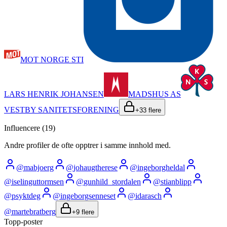
MOT NORGE STI
LARS HENRIK JOHANSEN
MADSHUS AS
VESTBY SANITETSFORENING
+
33
flere
Influencere (
19
)
Andre profiler de ofte opptrer i samme innhold med.
@
mabjoerg
@
johaugtherese
@
ingeborgheldal
@
iselinguttormsen
@
gunhild_stordalen
@
stianblipp
@
psyktdeg
@
ingeborgsenneset
@
idarasch
@
martebratberg
+
9
flere
Topp-poster