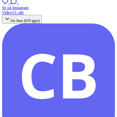
–
–
Se på Instagram
Video
13. okt
Vis flere (
670
igjen)
CB