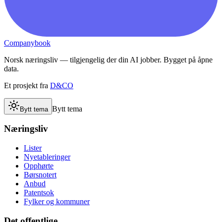
Companybook
Norsk næringsliv — tilgjengelig der din AI jobber. Bygget på åpne
data.
Et prosjekt fra
D&CO
Bytt tema
Bytt tema
Næringsliv
Lister
Nyetableringer
Opphørte
Børsnotert
Anbud
Patentsok
Fylker og kommuner
Det offentlige