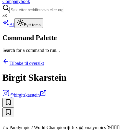
Companybook
⌘
K
AI
Bytt tema
Command Palette
Search for a command to run...
Tilbake til oversikt
Birgit Skarstein
@
birgitskarstein
7 x Paralympic / World Champion🥇 6 x @paralympics ⛷️🚣🏼‍♀️