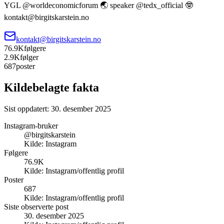
YGL @worldeconomicforum 🌏 speaker @tedx_official 🤓
kontakt@birgitskarstein.no
kontakt@birgitskarstein.no
76.9K
følgere
2.9K
følger
687
poster
Kildebelagte fakta
Sist oppdatert:
30. desember 2025
Instagram-bruker
@birgitskarstein
Kilde:
Instagram
Følgere
76.9K
Kilde:
Instagram/offentlig profil
Poster
687
Kilde:
Instagram/offentlig profil
Siste observerte post
30. desember 2025