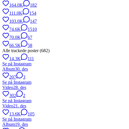
164.0K
182
111.0K
154
103.0K
147
74.6K
1510
70.0K
67
66.5K
58
Alle trackede poster (
682
)
14.3K
111
Se på Instagram
Album
30. des
207
3
Se på Instagram
Video
28. des
302
2
Se på Instagram
Video
21. des
13.6K
105
Se på Instagram
Album
19. des