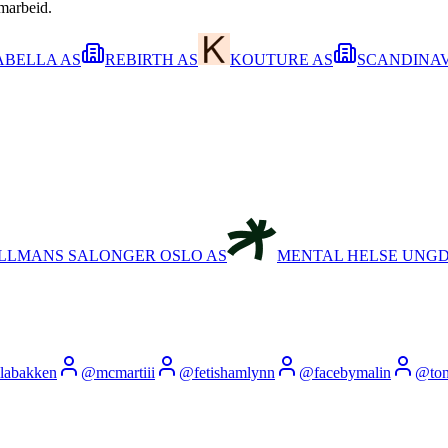
amarbeid.
ABELLA AS
REBIRTH AS
KOUTURE AS
SCANDINAV
LLMANS SALONGER OSLO AS
MENTAL HELSE UNG
llabakken
@
mcmartiii
@
fetishamlynn
@
facebymalin
@
ton