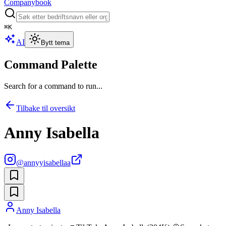
Companybook
⌘
K
AI
Bytt tema
Command Palette
Search for a command to run...
Tilbake til oversikt
Anny Isabella
@
annyyisabellaa
Anny Isabella