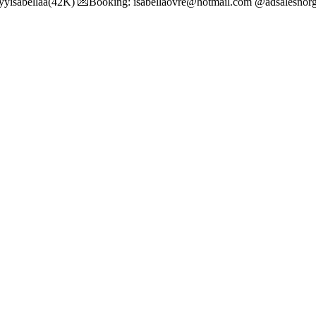
nnyyisabellaa(42K) 💌Booking: isabellaovre@hotmail.com @adsalesnor