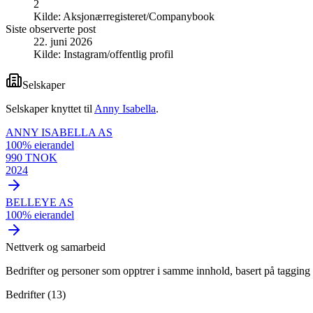
2
Kilde:
Aksjonærregisteret/Companybook
Siste observerte post
22. juni 2026
Kilde:
Instagram/offentlig profil
Selskaper
Selskaper knyttet til
Anny Isabella
.
ANNY ISABELLA AS
100
% eierandel
990 TNOK
2024
BELLEYE AS
100
% eierandel
Nettverk og samarbeid
Bedrifter og personer som opptrer i samme innhold, basert på tagging 
Bedrifter (
13
)