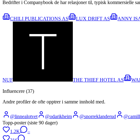
Bedrifter i Companybook de har relasjoner til, typisk kommersielle s
CHILI PUBLICATIONS AS
LUX DRIFT AS
ANNY IS
NUF
THE THIEF HOTEL AS
WA
Influencere (
37
)
Andre profiler de ofte opptrer i samme innhold med.
@
linnealotvet
@
odarikheim
@
snorreklanderud
@
camil
Topp-poster (siste 90 dager)
1.2K
–