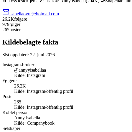
«La oss teste» jenta 🌮TikTok: Anny.Isabella(204K) 🍪Snapchat: a
isabellaovre@hotmail.com
26.2K
følgere
979
følger
265
poster
Kildebelagte fakta
Sist oppdatert:
22. juni 2026
Instagram-bruker
@annyyisabellaa
Kilde:
Instagram
Følgere
26.2K
Kilde:
Instagram/offentlig profil
Poster
265
Kilde:
Instagram/offentlig profil
Koblet person
Anny Isabella
Kilde:
Companybook
Selskaper