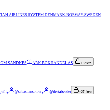
IAN AIRLINES SYSTEM DENMARK-NORWAY-SWEDEN
DOM SANDNES
ARK BOKHANDEL AS
+
3
flere
jefrig
@
sebastiansolberg
@
destabeeder
+
27
flere