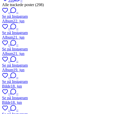
316
–
Alle trackede poster (
298
)
–
–
Se på Instagram
Album
22. jun
–
–
Se på Instagram
Album
21. jun
–
–
Se på Instagram
Album
21. jun
–
–
Se på Instagram
Album
19. jun
–
–
Se på Instagram
Bilde
18. jun
–
–
Se på Instagram
Bilde
18. jun
–
–