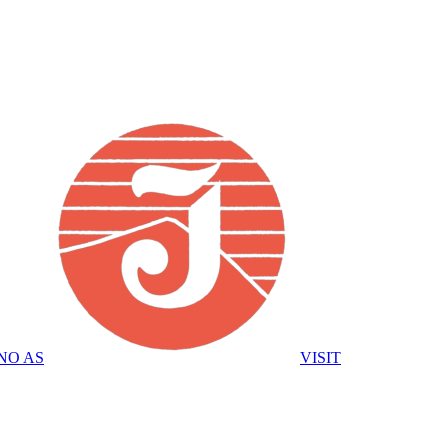
NO AS
VISIT