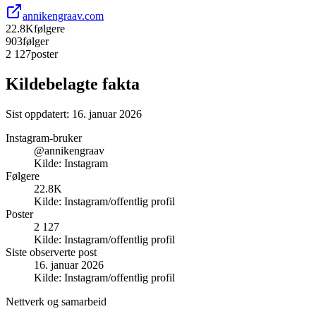
annikengraav.com
22.8K
følgere
903
følger
2 127
poster
Kildebelagte fakta
Sist oppdatert:
16. januar 2026
Instagram-bruker
@annikengraav
Kilde:
Instagram
Følgere
22.8K
Kilde:
Instagram/offentlig profil
Poster
2 127
Kilde:
Instagram/offentlig profil
Siste observerte post
16. januar 2026
Kilde:
Instagram/offentlig profil
Nettverk og samarbeid