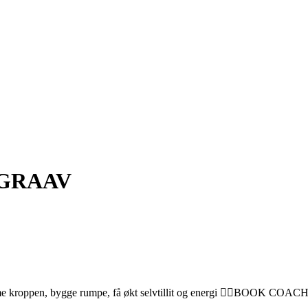
 GRAAV
forme kroppen, bygge rumpe, få økt selvtillit og energi 👇🏼BOOK