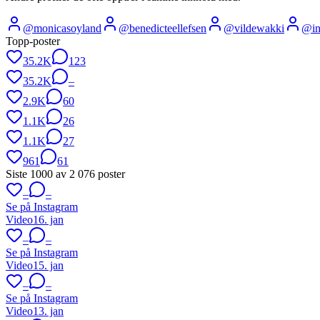
@
monicasoyland
@
benedicteellefsen
@
vildewakki
@
i
Topp-poster
35.2K
123
35.2K
–
2.9K
60
1.1K
26
1.1K
27
961
61
Siste
1000
av
2 076
poster
–
–
Se på Instagram
Video
16. jan
–
–
Se på Instagram
Video
15. jan
–
–
Se på Instagram
Video
13. jan