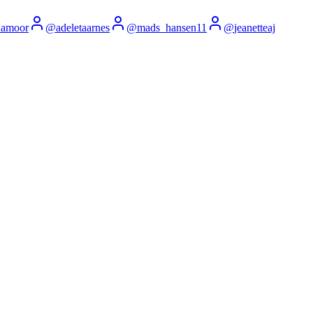
namoor
@
adeletaarnes
@
mads_hansen11
@
jeanetteaj