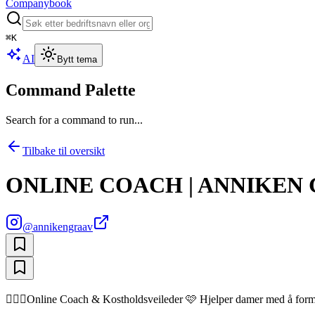
Companybook
⌘
K
AI
Bytt tema
Command Palette
Search for a command to run...
Tilbake til oversikt
ONLINE COACH | ANNIKEN
@
annikengraav
🏋🏼‍♂️Online Coach & Kostholdsveileder 🩷 Hjelper damer med å 