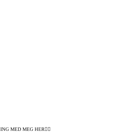
 COACHING MED MEG HER👇🏼