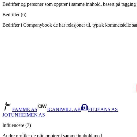
Bedrifter og personer som opptrer i samme innhold, basert på tagging 
Bedrifter (
6
)
Bedrifter i Companybook de har relasjoner til, typisk kommersielle s
FAMME AS
ICANIWILL AB
FITJEANS AS
JOTUNHEIMEN AS
Influencere (
7
)
Andre profiler de ofte opptrer i samme innhold med.