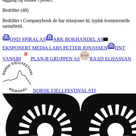
Bedrifter (
48
)
Bedrifter i Companybook de har relasjoner til, typisk kommersielle
samarbeid.
OND SPIRAL AS
ARK BOKHANDEL AS
EKSPONERT MEDIA LARS PETTER JONASSEN
DNT
VANSJØ
PLAN-B GRUPPEN AS
RAAD ELHASSAN
NORSK FJELLFESTIVAL STI