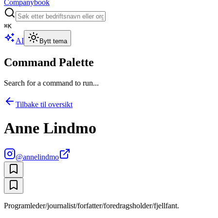
Companybook
⌘
K
AI
Bytt tema
Command Palette
Search for a command to run...
Tilbake til oversikt
Anne Lindmo
@
annelindmo
Programleder/journalist/forfatter/foredragsholder/fjellfant.