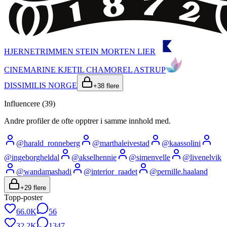
HJERNETRIMMEN STEIN MORTEN LIER
CINEMARINE KJETIL CHAMOREL ASTRUP
DISSIMILIS NORGE
+
38
flere
Influencere (
39
)
Andre profiler de ofte opptrer i samme innhold med.
@
harald_ronneberg
@
marthaleivestad
@
kaassolini
@
ingeborgheldal
@
akselhennie
@
simenvelle
@
livenelvik
@
wandamashadi
@
interior_raadet
@
pernille.haaland
+
29
flere
Topp-poster
66.0K
56
32.2K
1347