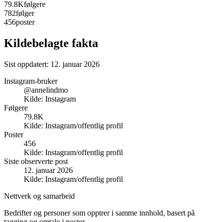
79.8K
følgere
782
følger
456
poster
Kildebelagte fakta
Sist oppdatert:
12. januar 2026
Instagram-bruker
@annelindmo
Kilde:
Instagram
Følgere
79.8K
Kilde:
Instagram/offentlig profil
Poster
456
Kilde:
Instagram/offentlig profil
Siste observerte post
12. januar 2026
Kilde:
Instagram/offentlig profil
Nettverk og samarbeid
Bedrifter og personer som opptrer i samme innhold, basert på
tagging og omtale i poster.