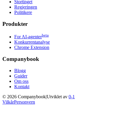
Stortinget
Regjeringen
Politikere
Produkter
beta
For AI-agenter
Konkurrentanalyse
Chrome Extension
Companybook
Blogg
Guider
Om oss
Kontakt
©
2026
Companybook
|
Utviklet av
0-1
Vilkår
Personvern