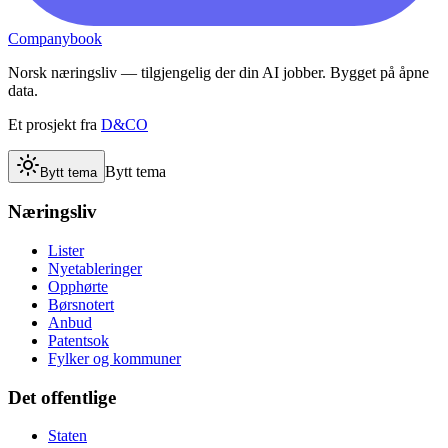
Companybook
Norsk næringsliv — tilgjengelig der din AI jobber. Bygget på åpne
data.
Et prosjekt fra
D&CO
Bytt tema
Bytt tema
Næringsliv
Lister
Nyetableringer
Opphørte
Børsnotert
Anbud
Patentsok
Fylker og kommuner
Det offentlige
Staten