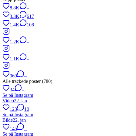
8.8K
–
3.3K
617
1.4K
108
1.2K
–
1.1K
–
969
–
Alle trackede poster (
780
)
34
–
Se på Instagram
Video
22. jan
123
10
Se på Instagram
Bilde
22. jan
145
–
Se på Instagram