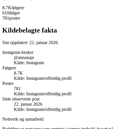
8.7K
følgere
610
følger
781
poster
Kildebelagte fakta
Sist oppdatert:
22. januar 2026
Instagram-bruker
@annanajs
Kilde:
Instagram
Følgere
8.7K
Kilde:
Instagram/offentlig profil
Poster
781
Kilde:
Instagram/offentlig profil
Siste observerte post
22. januar 2026
Kilde:
Instagram/offentlig profil
Nettverk og samarbeid
Bedrifter og personer som opptrer i samme innhold, basert på