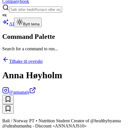
Companybook
⌘
K
AI
Bytt tema
Command Palette
Search for a command to run...
Tilbake til oversikt
Anna Høyholm
@
annanajs
Bali / Norway PT • Nutrition Student Creator of @healthybyanna
@ultrahumanhq - Discount «ANNANAJS10»