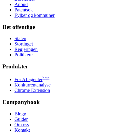
Anbud
Patentsok
Fylker og kommuner
Det offentlige
Staten
Stortinget
Regjeringen
Politikere
Produkter
beta
For AI-agenter
Konkurrentanalyse
Chrome Extension
Companybook
Blogg
Guider
Om oss
Kontakt