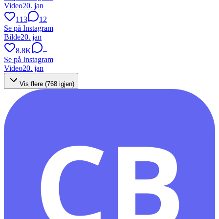
Video
20. jan
113
12
Se på Instagram
Bilde
20. jan
8.8K
–
Se på Instagram
Video
20. jan
Vis flere (
768
igjen)
CB