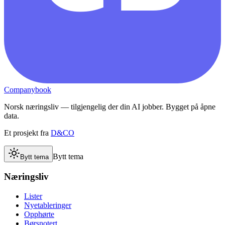
Companybook
Norsk næringsliv — tilgjengelig der din AI jobber. Bygget på åpne
data.
Et prosjekt fra
D&CO
Bytt tema
Bytt tema
Næringsliv
Lister
Nyetableringer
Opphørte
Børsnotert