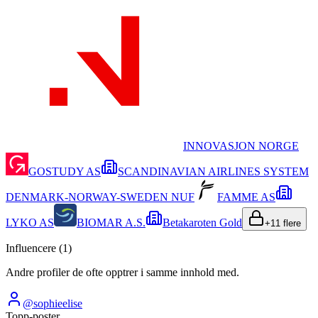
INNOVASJON NORGE
GOSTUDY AS
SCANDINAVIAN AIRLINES SYSTEM
DENMARK-NORWAY-SWEDEN NUF
FAMME AS
LYKO AS
BIOMAR A.S.
Betakaroten Gold
+
11
flere
Influencere (
1
)
Andre profiler de ofte opptrer i samme innhold med.
@
sophieelise
Topp-poster