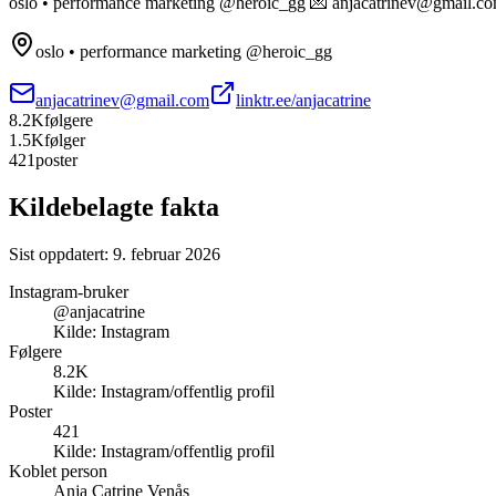
oslo • performance marketing @heroic_gg 💌 anjacatrinev@gmail.c
oslo • performance marketing @heroic_gg
anjacatrinev@gmail.com
linktr.ee/anjacatrine
8.2K
følgere
1.5K
følger
421
poster
Kildebelagte fakta
Sist oppdatert:
9. februar 2026
Instagram-bruker
@anjacatrine
Kilde:
Instagram
Følgere
8.2K
Kilde:
Instagram/offentlig profil
Poster
421
Kilde:
Instagram/offentlig profil
Koblet person
Anja Catrine Venås