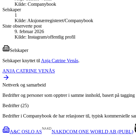
Kilde:
Companybook
Selskaper
1
Kilde:
Aksjonærregisteret/Companybook
Siste observerte post
9. februar 2026
Kilde:
Instagram/offentlig profil
Selskaper
Selskaper knyttet til
Anja Catrine Venås
.
ANJA CATRINE VENÅS
Nettverk og samarbeid
Bedrifter og personer som opptrer i samme innhold, basert på tagging 
Bedrifter (
25
)
Bedrifter i Companybook de har relasjoner til, typisk kommersielle s
A&C OSLO AS
NAKDCOM ONE WORLD AB (PUBL)