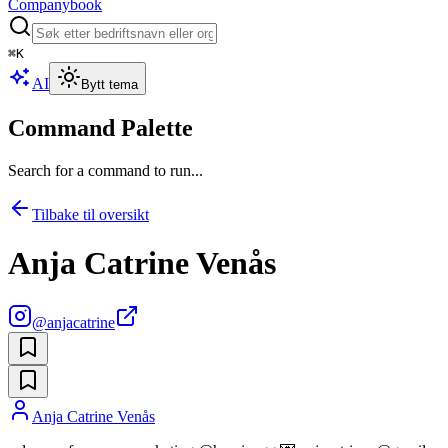
Companybook
⌘
K
AI
Bytt tema
Command Palette
Search for a command to run...
Tilbake til oversikt
Anja Catrine Venås
@
anjacatrine
Anja Catrine Venås