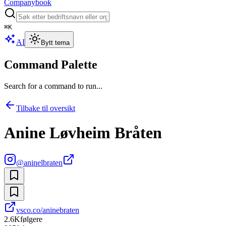
Companybook
⌘
K
AI
Bytt tema
Command Palette
Search for a command to run...
Tilbake til oversikt
Anine Løvheim Bråten
@
aninelbraten
vsco.co/aninebraten
2.6K
følgere