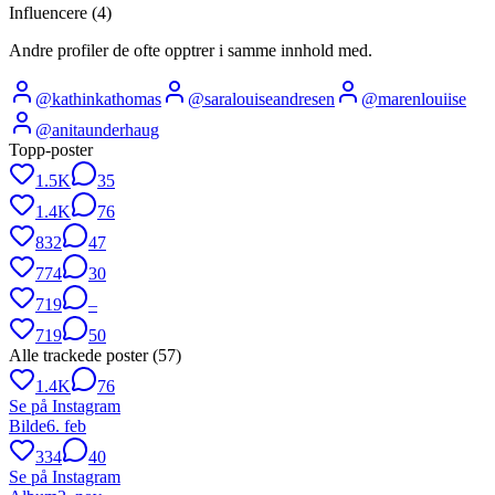
Influencere (
4
)
Andre profiler de ofte opptrer i samme innhold med.
@
kathinkathomas
@
saralouiseandresen
@
marenlouiise
@
anitaunderhaug
Topp-poster
1.5K
35
1.4K
76
832
47
774
30
719
–
719
50
Alle trackede poster (
57
)
1.4K
76
Se på Instagram
Bilde
6. feb
334
40
Se på Instagram