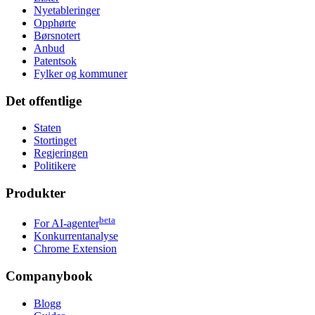
Nyetableringer
Opphørte
Børsnotert
Anbud
Patentsok
Fylker og kommuner
Det offentlige
Staten
Stortinget
Regjeringen
Politikere
Produkter
beta
For AI-agenter
Konkurrentanalyse
Chrome Extension
Companybook
Blogg