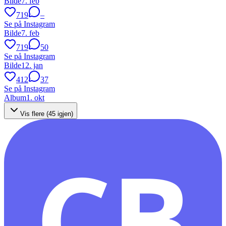
Bilde
7. feb
719
–
Se på Instagram
Bilde
7. feb
719
50
Se på Instagram
Bilde
12. jan
412
37
Se på Instagram
Album
1. okt
Vis flere (
45
igjen)
CB