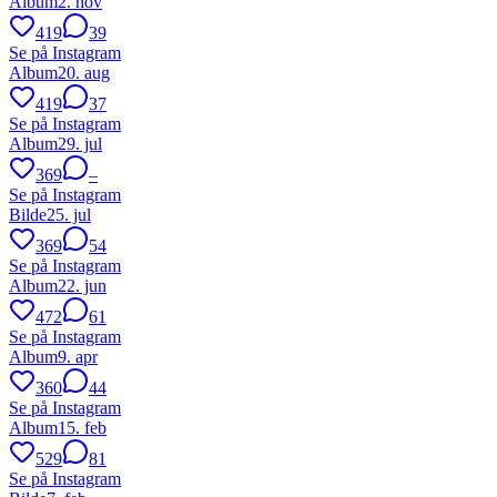
Album
2. nov
419
39
Se på Instagram
Album
20. aug
419
37
Se på Instagram
Album
29. jul
369
–
Se på Instagram
Bilde
25. jul
369
54
Se på Instagram
Album
22. jun
472
61
Se på Instagram
Album
9. apr
360
44
Se på Instagram
Album
15. feb
529
81
Se på Instagram