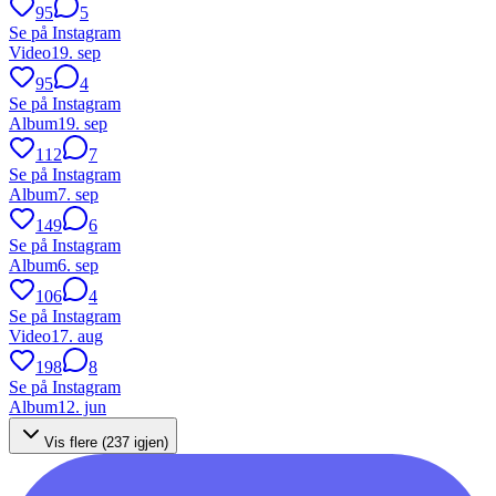
95
5
Se på Instagram
Video
19. sep
95
4
Se på Instagram
Album
19. sep
112
7
Se på Instagram
Album
7. sep
149
6
Se på Instagram
Album
6. sep
106
4
Se på Instagram
Video
17. aug
198
8
Se på Instagram
Album
12. jun
Vis flere (
237
igjen)