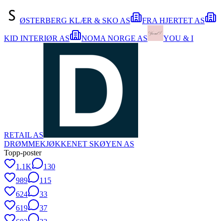
ØSTERBERG KLÆR & SKO AS
FRA HJERTET AS
KID INTERIØR AS
NOMA NORGE AS
YOU & I
RETAIL AS
DRØMMEKJØKKENET SKØYEN AS
Topp-poster
1.1K
130
989
115
624
33
619
37