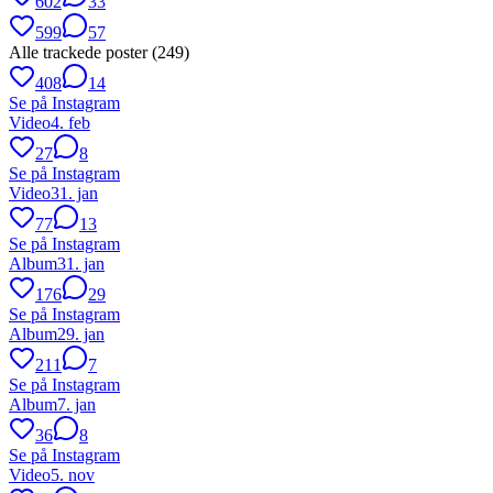
602
33
599
57
Alle trackede poster (
249
)
408
14
Se på Instagram
Video
4. feb
27
8
Se på Instagram
Video
31. jan
77
13
Se på Instagram
Album
31. jan
176
29
Se på Instagram
Album
29. jan
211
7
Se på Instagram
Album
7. jan
36
8
Se på Instagram
Video
5. nov