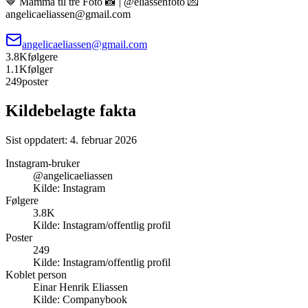
🤎 Mamma til tre Foto 📸 | @eliassenfoto 💌
angelicaeliassen@gmail.com
angelicaeliassen@gmail.com
3.8K
følgere
1.1K
følger
249
poster
Kildebelagte fakta
Sist oppdatert:
4. februar 2026
Instagram-bruker
@angelicaeliassen
Kilde:
Instagram
Følgere
3.8K
Kilde:
Instagram/offentlig profil
Poster
249
Kilde:
Instagram/offentlig profil
Koblet person
Einar Henrik Eliassen
Kilde:
Companybook