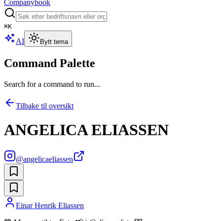
Companybook
⌘
K
AI
Bytt tema
Command Palette
Search for a command to run...
Tilbake til oversikt
ANGELICA ELIASSEN
@
angelicaeliassen
Einar Henrik Eliassen