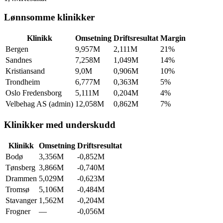
Lønnsomme klinikker
Klinikk
Omsetning
Driftsresultat
Margin
Bergen
9,957M
2,111M
21%
Sandnes
7,258M
1,049M
14%
Kristiansand
9,0M
0,906M
10%
Trondheim
6,777M
0,363M
5%
Oslo Fredensborg
5,111M
0,204M
4%
Velbehag AS (admin)
12,058M
0,862M
7%
Klinikker med underskudd
Klinikk
Omsetning
Driftsresultat
Bodø
3,356M
-0,852M
Tønsberg
3,866M
-0,740M
Drammen
5,029M
-0,623M
Tromsø
5,106M
-0,484M
Stavanger
1,562M
-0,204M
Frogner
—
-0,056M