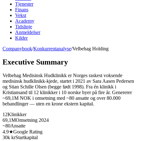
Tjenester
Finans
Vekst
Academy
Tidslinje
Anmeldelser
Kilder
Companybook
/
Konkurrentanalyse
/
Velbehag Holding
Executive Summary
Velbehag Medisinsk Hudklinikk er Norges raskest voksende
medisinsk hudklinikk-kjede, startet i 2021 av Sara Aasen Pedersen
og Stian Schille Olsen (begge født 1998). Fra én klinikk i
Kristiansand til 12 klinikker i 10 norske byer på fire år. Genererer
~69,1M NOK i omsetning med ~80 ansatte og over 80.000
behandlinger — uten en krone ekstern kapital.
12
Klinikker
69,1M
Omsetning 2024
~80
Ansatte
4.9★
Google Rating
30k kr
Startkapital