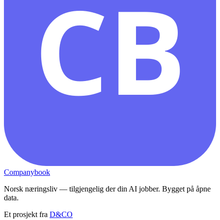
CB
Companybook
Norsk næringsliv — tilgjengelig der din AI jobber. Bygget på åpne
data.
Et prosjekt fra
D&CO