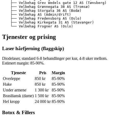
    ├── Velbehag Grev Wedels gate 12 AS (Tønsberg)

    ├── Velbehag Grønnegata 38 AS (Tromsø)

    ├── Velbehag Storgata 36 AS (Bodø)

    ├── Velbehag AS (Admin/drift)

    ├── Velbehag Fredensborg AS (Oslo)

    ├── Velbehag Kirkegata 31 AS (Stavanger)

    └── Velbehag Frogner AS (Oslo)
Tjenester og prising
Laser hårfjerning (flaggskip)
Diodelaser, standard 6-8 behandlinger per kur, 4-8 uker mellom.
Estimert margin: 85-90%.
Tjeneste
Pris
Margin
Overleppe
850 kr
85-90%
Hake
850 kr
85-90%
Under armene
1 300 kr
85-90%
Brasiliansk (dame)
1 500 kr
85-90%
Hel kropp
24 000 kr
85-90%
Botox & Fillers