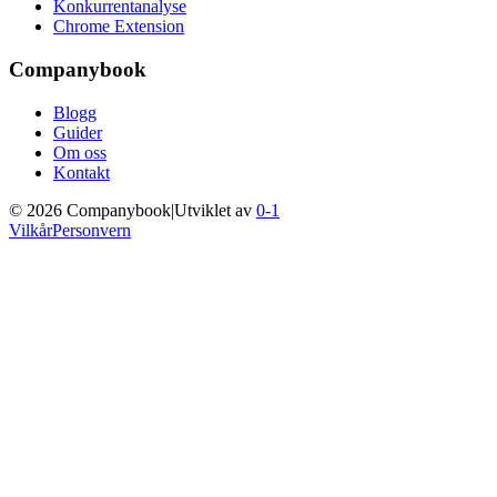
Konkurrentanalyse
Chrome Extension
Companybook
Blogg
Guider
Om oss
Kontakt
©
2026
Companybook
|
Utviklet av
0-1
Vilkår
Personvern