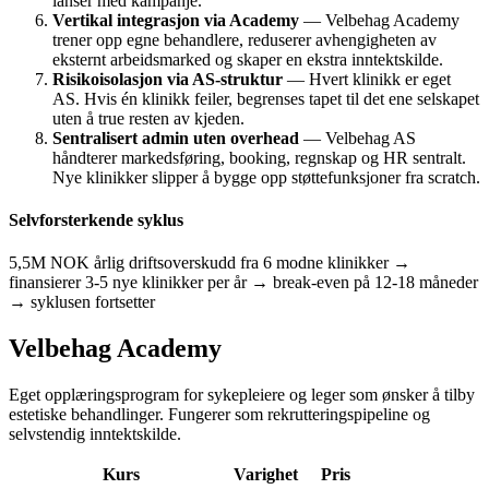
lanser med kampanje.
Vertikal integrasjon via Academy
— Velbehag Academy
trener opp egne behandlere, reduserer avhengigheten av
eksternt arbeidsmarked og skaper en ekstra inntektskilde.
Risikoisolasjon via AS-struktur
— Hvert klinikk er eget
AS. Hvis én klinikk feiler, begrenses tapet til det ene selskapet
uten å true resten av kjeden.
Sentralisert admin uten overhead
— Velbehag AS
håndterer markedsføring, booking, regnskap og HR sentralt.
Nye klinikker slipper å bygge opp støttefunksjoner fra scratch.
Selvforsterkende syklus
5,5M NOK årlig driftsoverskudd fra 6 modne klinikker →
finansierer 3-5 nye klinikker per år → break-even på 12-18 måneder
→ syklusen fortsetter
Velbehag Academy
Eget opplæringsprogram for sykepleiere og leger som ønsker å tilby
estetiske behandlinger. Fungerer som rekrutteringspipeline og
selvstendig inntektskilde.
Kurs
Varighet
Pris