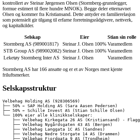
kontrollert av Steinar Jørgensen Olsen (Stormberg-grunnlegger,
formue estimert til flere hundre MNOK). Begge deler etternavnet
Olsen og kommer fra Kristiansand. Dette antyder en familierelasjon
som potensielt gir tilgang til erfarne forretningsrådgivere, nettverk,
og kapitalkilder.
Selskap
Eier
Stian sin rolle
Stormberg AS (989001817)
Steinar J. Olsen 100%
Varamedlem
STB Group AS (989002082)
Steinar J. Olsen 100%
Varamedlem
Leketøy Stormberg Inter AS
Steinar J. Olsen
Varamedlem
Stormberg AS har 166 ansatte og er et av Norges mest kjente
friluftsmerker.
Selskapsstruktur
Velbehag Holding AS (928306569)

├── 50% ← SAP Holding AS (Sara Aasen Pedersen)

├── 50% ← Schille Invest AS (Stian Schille Olsen)

└── 100% eier alle klinikkselskaper:

    ├── Velbehag Kirkegata 26 AS (Kristiansand) - Flagg
    ├── Velbehag Nygårdsgaten 43 AS (Bergen)

    ├── Velbehag Langgata 1C AS (Sandnes)

    ├── Velbehag Nedre Storgate 14 AS (Drammen)

    ├── Velbehag Fjordgata 9 AS (Trondheim)
