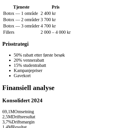
Tjeneste
Pris
Botox — 1 område
2 400 kr
Botox — 2 områder
3 700 kr
Botox — 3 områder
4 700 kr
Fillers
2 000 – 4 000 kr
Prisstrategi
50% rabatt etter første besøk
20% vennerabatt
15% studentrabatt
Kampanjepriser
Gavekort
Finansiell analyse
Konsolidert 2024
69,1M
Omsetning
2,5M
Driftsresultat
3,7%
Driftsmargin
1,4M
Resultat