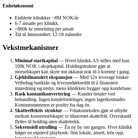
Enhetøkonomi
Etablerte klinikker ~8M NOK/år
6-7 ansatte per klinikk
~860k kr omsetning per ansatt
Tid til lønnsomhet: 12-18 måneder
Vekstmekanismer
Minimal startkapital
— Hvert klinikk-AS stiftes med kun
100k NOK i aksjekapital. Holdingstruktur gjør at
morselskapet kan skyte inn akkurat nok til å komme i gang.
Gjeldsfinansiert ekspansjon
— Med 12x leverage bruker
Velbehag banklån og leverandørkreditt til å finansiere
innredning og utstyr, mens klinikken bygger opp kundebase.
Rask kontantkonvertering
— Kunder betaler ved
behandling. Ingen kundefordringer, ingen lagerkostnader.
Kontantstrømmen er positiv fra dag én.
Skatteeffektiv struktur
— Fritaksmetoden gjør at utbytte
mellom konsernselskaper er tilnærmet skattefritt. Overskudd
flyttes til holding uten skattetrekk.
Sekvensiell utrulling
— Én ny by om gangen. Hver klinikk
følger en utprøvd playbook: finn lokale, ansett, trén opp,