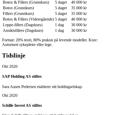
Botox & Fillers (Grunnkurs)
5 dager
40 000 kr
Botox (Grunnkurs)
5 dager
35 000 kr
Fillers (Grunnkurs)
5 dager
35 000 kr
Botox & Fillers (Videregående)
5 dager
40 000 kr
Leppe-fillers (Dagskurs)
1 dag
30 000 kr
Ansiktsfillers (Dagskurs)
1 dag
30 000 kr
Format: 20% teori, 80% praksis på levende modeller. Krav:
Autorisert sykepleier eller lege.
Tidslinje
Okt 2020
SAP Holding AS stiftes
Sara Aasen Pedersen etablerer sitt holdingselskap.
Okt 2020
Schille Invest AS stiftes