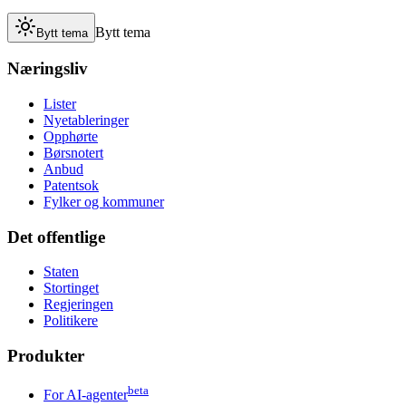
Bytt tema
Bytt tema
Næringsliv
Lister
Nyetableringer
Opphørte
Børsnotert
Anbud
Patentsok
Fylker og kommuner
Det offentlige
Staten
Stortinget
Regjeringen
Politikere
Produkter
beta
For AI-agenter