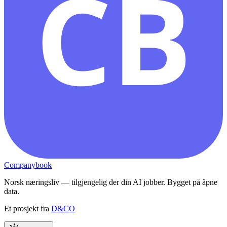
CB
Companybook
Norsk næringsliv — tilgjengelig der din AI jobber. Bygget på åpne
data.
Et prosjekt fra
D&CO