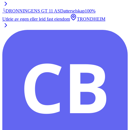
└
DRONNINGENS GT 11 AS
Datterselskap
100
%
Utleie av egen eller leid fast eiendom
TRONDHEIM
CB