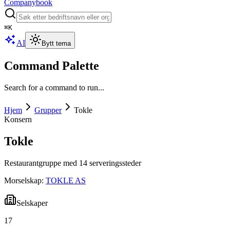
Companybook
⌘
K
AI
Bytt tema
Command Palette
Search for a command to run...
Hjem
Grupper
Tokle
Konsern
Tokle
Restaurantgruppe med 14 serveringssteder
Morselskap:
TOKLE AS
Selskaper
17