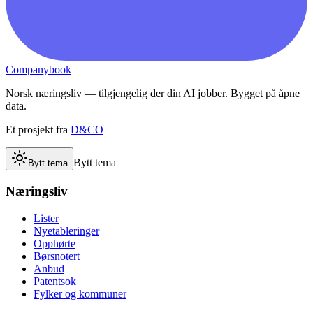
Companybook
Norsk næringsliv — tilgjengelig der din AI jobber. Bygget på åpne
data.
Et prosjekt fra
D&CO
Bytt tema
Bytt tema
Næringsliv
Lister
Nyetableringer
Opphørte
Børsnotert
Anbud
Patentsok
Fylker og kommuner