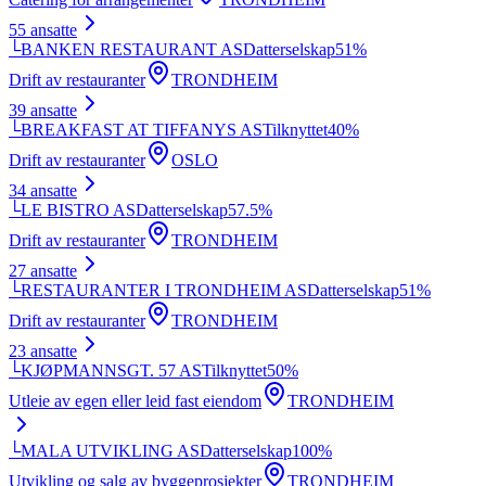
55
ansatte
└
BANKEN RESTAURANT AS
Datterselskap
51
%
Drift av restauranter
TRONDHEIM
39
ansatte
└
BREAKFAST AT TIFFANYS AS
Tilknyttet
40
%
Drift av restauranter
OSLO
34
ansatte
└
LE BISTRO AS
Datterselskap
57.5
%
Drift av restauranter
TRONDHEIM
27
ansatte
└
RESTAURANTER I TRONDHEIM AS
Datterselskap
51
%
Drift av restauranter
TRONDHEIM
23
ansatte
└
KJØPMANNSGT. 57 AS
Tilknyttet
50
%
Utleie av egen eller leid fast eiendom
TRONDHEIM
└
MALA UTVIKLING AS
Datterselskap
100
%
Utvikling og salg av byggeprosjekter
TRONDHEIM