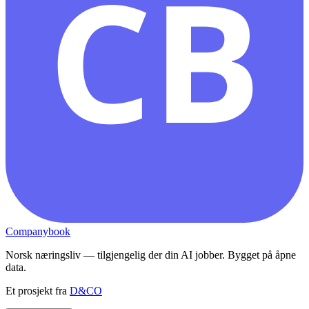
CB
Companybook
Norsk næringsliv — tilgjengelig der din AI jobber. Bygget på åpne
data.
Et prosjekt fra
D&CO