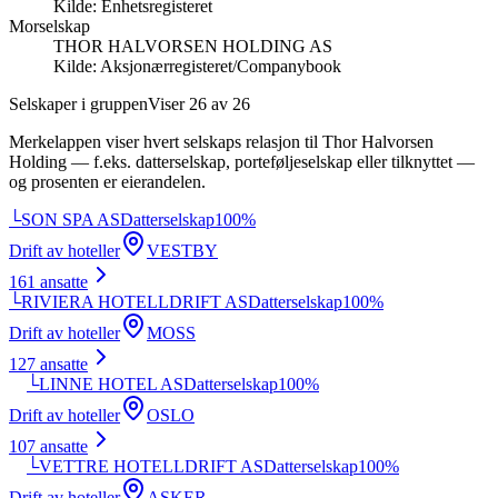
Kilde:
Enhetsregisteret
Morselskap
THOR HALVORSEN HOLDING AS
Kilde:
Aksjonærregisteret/Companybook
Selskaper i gruppen
Viser
26
av
26
Merkelappen viser hvert selskaps relasjon til
Thor Halvorsen
Holding
— f.eks. datterselskap, porteføljeselskap eller tilknyttet —
og prosenten er eierandelen.
└
SON SPA AS
Datterselskap
100
%
Drift av hoteller
VESTBY
161
ansatte
└
RIVIERA HOTELLDRIFT AS
Datterselskap
100
%
Drift av hoteller
MOSS
127
ansatte
└
LINNE HOTEL AS
Datterselskap
100
%
Drift av hoteller
OSLO
107
ansatte
└
VETTRE HOTELLDRIFT AS
Datterselskap
100
%
Drift av hoteller
ASKER