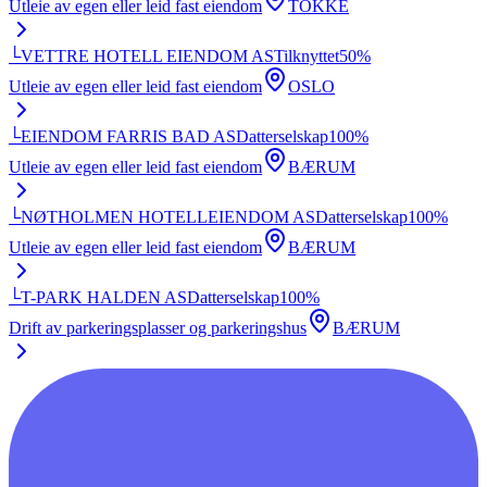
Utleie av egen eller leid fast eiendom
TOKKE
└
VETTRE HOTELL EIENDOM AS
Tilknyttet
50
%
Utleie av egen eller leid fast eiendom
OSLO
└
EIENDOM FARRIS BAD AS
Datterselskap
100
%
Utleie av egen eller leid fast eiendom
BÆRUM
└
NØTHOLMEN HOTELLEIENDOM AS
Datterselskap
100
%
Utleie av egen eller leid fast eiendom
BÆRUM
└
T-PARK HALDEN AS
Datterselskap
100
%
Drift av parkeringsplasser og parkeringshus
BÆRUM