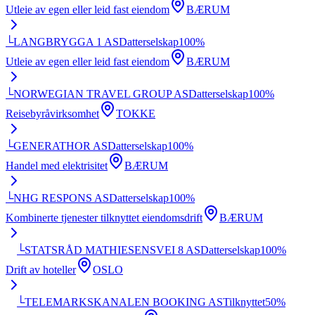
Utleie av egen eller leid fast eiendom
BÆRUM
└
LANGBRYGGA 1 AS
Datterselskap
100
%
Utleie av egen eller leid fast eiendom
BÆRUM
└
NORWEGIAN TRAVEL GROUP AS
Datterselskap
100
%
Reisebyråvirksomhet
TOKKE
└
GENERATHOR AS
Datterselskap
100
%
Handel med elektrisitet
BÆRUM
└
NHG RESPONS AS
Datterselskap
100
%
Kombinerte tjenester tilknyttet eiendomsdrift
BÆRUM
└
STATSRÅD MATHIESENSVEI 8 AS
Datterselskap
100
%
Drift av hoteller
OSLO
└
TELEMARKSKANALEN BOOKING AS
Tilknyttet
50
%