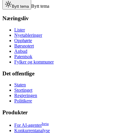
Bytt tema
Bytt tema
Næringsliv
Lister
Nyetableringer
Opphørte
Børsnotert
Anbud
Patentsok
Fylker og kommuner
Det offentlige
Staten
Stortinget
Regjeringen
Politikere
Produkter
beta
For AI-agenter
Konkurrentanalyse