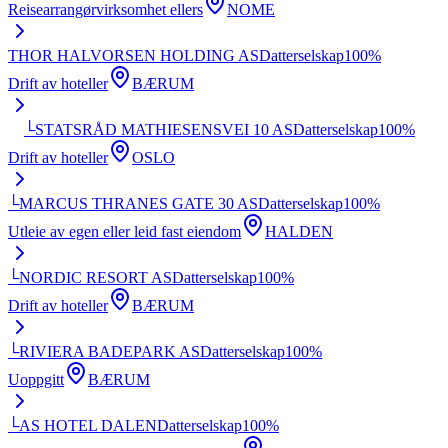
Reisearrangørvirksomhet ellers
NOME
THOR HALVORSEN HOLDING AS
Datterselskap
100
%
Drift av hoteller
BÆRUM
└
STATSRÅD MATHIESENSVEI 10 AS
Datterselskap
100
%
Drift av hoteller
OSLO
└
MARCUS THRANES GATE 30 AS
Datterselskap
100
%
Utleie av egen eller leid fast eiendom
HALDEN
└
NORDIC RESORT AS
Datterselskap
100
%
Drift av hoteller
BÆRUM
└
RIVIERA BADEPARK AS
Datterselskap
100
%
Uoppgitt
BÆRUM
└
AS HOTEL DALEN
Datterselskap
100
%