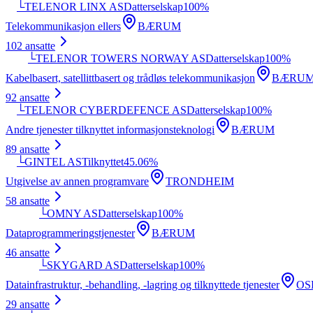
└
TELENOR LINX AS
Datterselskap
100
%
Telekommunikasjon ellers
BÆRUM
102
ansatte
└
TELENOR TOWERS NORWAY AS
Datterselskap
100
%
Kabelbasert, satellittbasert og trådløs telekommunikasjon
BÆRU
92
ansatte
└
TELENOR CYBERDEFENCE AS
Datterselskap
100
%
Andre tjenester tilknyttet informasjonsteknologi
BÆRUM
89
ansatte
└
GINTEL AS
Tilknyttet
45.06
%
Utgivelse av annen programvare
TRONDHEIM
58
ansatte
└
OMNY AS
Datterselskap
100
%
Dataprogrammeringstjenester
BÆRUM
46
ansatte
└
SKYGARD AS
Datterselskap
100
%
Datainfrastruktur, -behandling, -lagring og tilknyttede tjenester
OS
29
ansatte