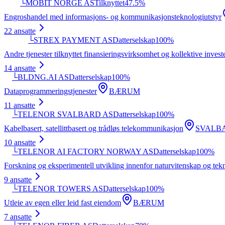
└
MOBIT NORGE AS
Tilknyttet
47.5
%
Engroshandel med informasjons- og kommunikasjonsteknologiutstyr
22
ansatte
└
STREX PAYMENT AS
Datterselskap
100
%
Andre tjenester tilknyttet finansieringsvirksomhet og kollektive inves
14
ansatte
└
BLDNG.AI AS
Datterselskap
100
%
Dataprogrammeringstjenester
BÆRUM
11
ansatte
└
TELENOR SVALBARD AS
Datterselskap
100
%
Kabelbasert, satellittbasert og trådløs telekommunikasjon
SVALB
10
ansatte
└
TELENOR AI FACTORY NORWAY AS
Datterselskap
100
%
Forskning og eksperimentell utvikling innenfor naturvitenskap og tek
9
ansatte
└
TELENOR TOWERS AS
Datterselskap
100
%
Utleie av egen eller leid fast eiendom
BÆRUM
7
ansatte