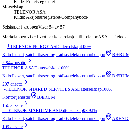
Kilde:
Enhetsregisteret
Morselskap
TELENOR ASA
Kilde:
Aksjonærregisteret/Companybook
Selskaper i gruppen
Viser
54
av
57
Merkelappen viser hvert selskaps relasjon til
Telenor ASA
— f.eks. dat
└
TELENOR NORGE AS
Datterselskap
100
%
Kabelbasert, satellittbasert og trådløs telekommunikasjon
BÆRU
2 844
ansatte
TELENOR ASA
Datterselskap
100
%
Kabelbasert, satellittbasert og trådløs telekommunikasjon
BÆRU
297
ansatte
└
TELENOR SHARED SERVICES AS
Datterselskap
100
%
Kontortjenester
BÆRUM
166
ansatte
└
TELENOR MARITIME AS
Datterselskap
98.93
%
Kabelbasert, satellittbasert og trådløs telekommunikasjon
AREND
109
ansatte