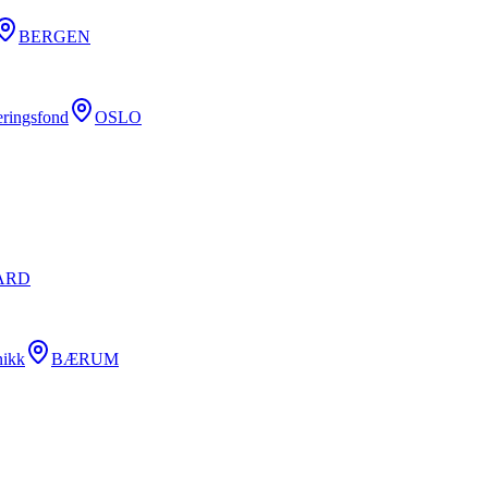
BERGEN
teringsfond
OSLO
ARD
nikk
BÆRUM