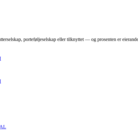
terselskap, porteføljeselskap eller tilknyttet — og prosenten er eierand
M
M
AL