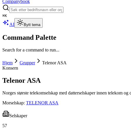
Companybook
⌘
K
AI
Bytt tema
Command Palette
Search for a command to run...
Hjem
Grupper
Telenor ASA
Konsern
Telenor ASA
Norges største telekomselskap med datterselskaper innen telekom og di
Morselskap:
TELENOR ASA
Selskaper
57