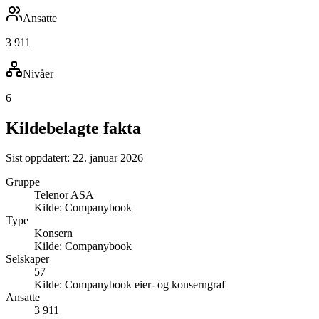
Ansatte
3 911
Nivåer
6
Kildebelagte fakta
Sist oppdatert:
22. januar 2026
Gruppe
Telenor ASA
Kilde:
Companybook
Type
Konsern
Kilde:
Companybook
Selskaper
57
Kilde:
Companybook eier- og konserngraf
Ansatte
3 911