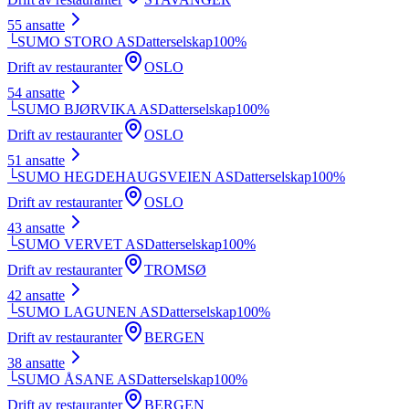
55
ansatte
└
SUMO STORO AS
Datterselskap
100
%
Drift av restauranter
OSLO
54
ansatte
└
SUMO BJØRVIKA AS
Datterselskap
100
%
Drift av restauranter
OSLO
51
ansatte
└
SUMO HEGDEHAUGSVEIEN AS
Datterselskap
100
%
Drift av restauranter
OSLO
43
ansatte
└
SUMO VERVET AS
Datterselskap
100
%
Drift av restauranter
TROMSØ
42
ansatte
└
SUMO LAGUNEN AS
Datterselskap
100
%
Drift av restauranter
BERGEN
38
ansatte
└
SUMO ÅSANE AS
Datterselskap
100
%
Drift av restauranter
BERGEN