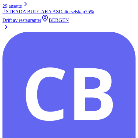
29
ansatte
└
STRADA BULGARA AS
Datterselskap
75
%
Drift av restauranter
BERGEN
CB