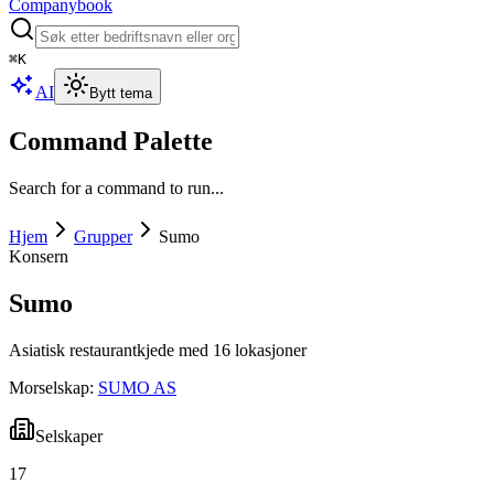
Companybook
⌘
K
AI
Bytt tema
Command Palette
Search for a command to run...
Hjem
Grupper
Sumo
Konsern
Sumo
Asiatisk restaurantkjede med 16 lokasjoner
Morselskap:
SUMO AS
Selskaper
17