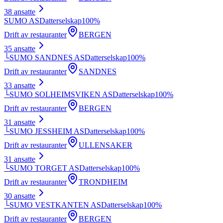
38
ansatte
SUMO AS
Datterselskap
100
%
Drift av restauranter
BERGEN
35
ansatte
└
SUMO SANDNES AS
Datterselskap
100
%
Drift av restauranter
SANDNES
33
ansatte
└
SUMO SOLHEIMSVIKEN AS
Datterselskap
100
%
Drift av restauranter
BERGEN
31
ansatte
└
SUMO JESSHEIM AS
Datterselskap
100
%
Drift av restauranter
ULLENSAKER
31
ansatte
└
SUMO TORGET AS
Datterselskap
100
%
Drift av restauranter
TRONDHEIM
30
ansatte
└
SUMO VESTKANTEN AS
Datterselskap
100
%
Drift av restauranter
BERGEN