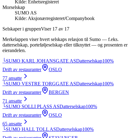
Kilde:
Enhetsregisteret
Morselskap
SUMO AS
Kilde:
Aksjonærregisteret/Companybook
Selskaper i gruppen
Viser
17
av
17
Merkelappen viser hvert selskaps relasjon til
Sumo
— f.eks.
datterselskap, porteføljeselskap eller tilknyttet — og prosenten er
eierandelen.
└
SUMO KARL JOHANSGATE AS
Datterselskap
100
%
Drift av restauranter
OSLO
77
ansatte
└
SUMO VESTRE TORGGATE AS
Datterselskap
100
%
Drift av restauranter
BERGEN
71
ansatte
└
SUMO SOLLI PLASS AS
Datterselskap
100
%
Drift av restauranter
OSLO
65
ansatte
└
SUMO HALL TOLL AS
Datterselskap
100
%
Drift av restauranter
STAVANGER