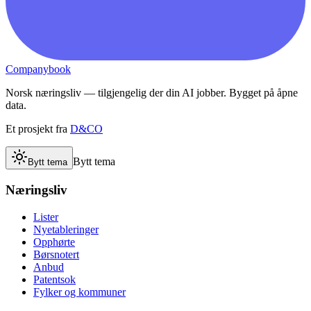
Companybook
Norsk næringsliv — tilgjengelig der din AI jobber. Bygget på åpne
data.
Et prosjekt fra
D&CO
Bytt tema
Bytt tema
Næringsliv
Lister
Nyetableringer
Opphørte
Børsnotert
Anbud
Patentsok
Fylker og kommuner