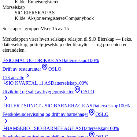
Kilde:
Enhetsregisteret
Morselskap
SIO EIERSKAP AS
Kilde:
Aksjonærregisteret/Companybook
Selskaper i gruppen
Viser
15
av
15
Merkelappen viser hvert selskaps relasjon til
SiO Eierskap
— f.eks.
datterselskap, porteføljeselskap eller tilknyttet — og prosenten er
eierandelen.
└
SIO MAT OG DRIKKE AS
Datterselskap
100
%
Drift av restauranter
OSLO
153
ansatte
└
SIO KVARTAL 11 AS
Datterselskap
100
%
Utvikling og salg av byggeprosjekter
OSLO
└
EILERT SUNDT - SIO BARNEHAGE AS
Datterselskap
100
%
Førskoleundervisning og drift av barnehager
OSLO
└
BAMSEBO - SIO BARNEHAGE AS
Datterselskap
100
%
Førskoleundervisning og drift av barnehager
OSLO