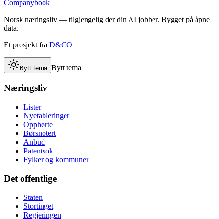
Companybook
Norsk næringsliv — tilgjengelig der din AI jobber. Bygget på åpne
data.
Et prosjekt fra
D&CO
Bytt tema
Bytt tema
Næringsliv
Lister
Nyetableringer
Opphørte
Børsnotert
Anbud
Patentsok
Fylker og kommuner
Det offentlige
Staten
Stortinget
Regjeringen