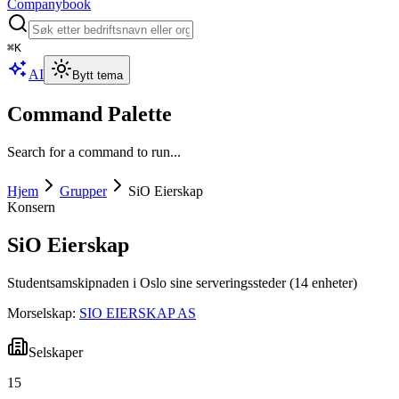
Companybook
⌘
K
AI
Bytt tema
Command Palette
Search for a command to run...
Hjem
Grupper
SiO Eierskap
Konsern
SiO Eierskap
Studentsamskipnaden i Oslo sine serveringssteder (14 enheter)
Morselskap:
SIO EIERSKAP AS
Selskaper
15