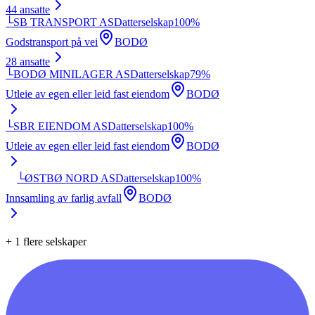
44
ansatte
└
SB TRANSPORT AS
Datterselskap
100
%
Godstransport på vei
BODØ
28
ansatte
└
BODØ MINILAGER AS
Datterselskap
79
%
Utleie av egen eller leid fast eiendom
BODØ
└
SBR EIENDOM AS
Datterselskap
100
%
Utleie av egen eller leid fast eiendom
BODØ
└
ØSTBØ NORD AS
Datterselskap
100
%
Innsamling av farlig avfall
BODØ
+
1
flere selskaper