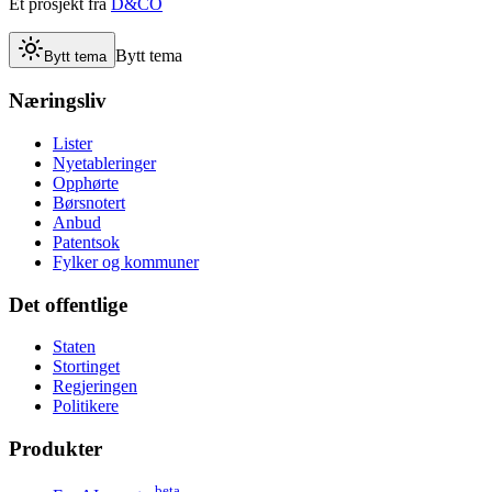
Et prosjekt fra
D&CO
Bytt tema
Bytt tema
Næringsliv
Lister
Nyetableringer
Opphørte
Børsnotert
Anbud
Patentsok
Fylker og kommuner
Det offentlige
Staten
Stortinget
Regjeringen
Politikere
Produkter
beta