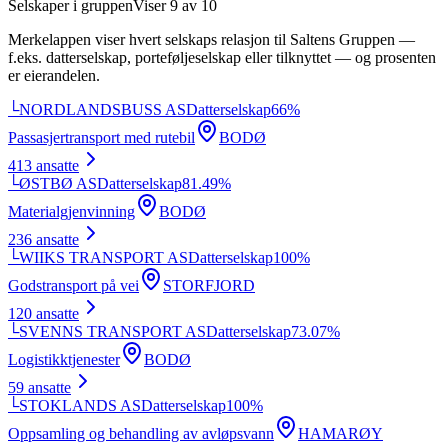
Selskaper i gruppen
Viser
9
av
10
Merkelappen viser hvert selskaps relasjon til
Saltens Gruppen
—
f.eks. datterselskap, porteføljeselskap eller tilknyttet — og prosenten
er eierandelen.
└
NORDLANDSBUSS AS
Datterselskap
66
%
Passasjertransport med rutebil
BODØ
413
ansatte
└
ØSTBØ AS
Datterselskap
81.49
%
Materialgjenvinning
BODØ
236
ansatte
└
WIIKS TRANSPORT AS
Datterselskap
100
%
Godstransport på vei
STORFJORD
120
ansatte
└
SVENNS TRANSPORT AS
Datterselskap
73.07
%
Logistikktjenester
BODØ
59
ansatte
└
STOKLANDS AS
Datterselskap
100
%
Oppsamling og behandling av avløpsvann
HAMARØY