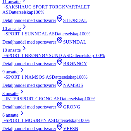
11
ansatte
└
SAKSHAUG SPORT TORGKVARTALET
AS
Datterselskap
100
%
Detaljhandel med sportsvarer
STJØRDAL
10
ansatte
└
SPORT 1 SUNNDAL AS
Datterselskap
100
%
Detaljhandel med sportsvarer
SUNNDAL
10
ansatte
└
SPORT 1 BRØNNØYSUND AS
Datterselskap
100
%
Detaljhandel med sportsvarer
BRØNNØY
9
ansatte
└
SPORT 1 NAMSOS AS
Datterselskap
100
%
Detaljhandel med sportsvarer
NAMSOS
8
ansatte
└
INTERSPORT GRONG AS
Datterselskap
100
%
Detaljhandel med sportsvarer
GRONG
6
ansatte
└
SPORT 1 MOSJØEN AS
Datterselskap
100
%
Detaljhandel med sportsvarer
VEFSN