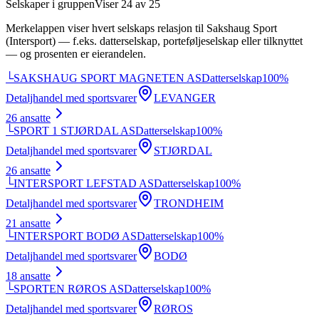
Selskaper i gruppen
Viser
24
av
25
Merkelappen viser hvert selskaps relasjon til
Sakshaug Sport
(Intersport)
— f.eks. datterselskap, porteføljeselskap eller tilknyttet
— og prosenten er eierandelen.
└
SAKSHAUG SPORT MAGNETEN AS
Datterselskap
100
%
Detaljhandel med sportsvarer
LEVANGER
26
ansatte
└
SPORT 1 STJØRDAL AS
Datterselskap
100
%
Detaljhandel med sportsvarer
STJØRDAL
26
ansatte
└
INTERSPORT LEFSTAD AS
Datterselskap
100
%
Detaljhandel med sportsvarer
TRONDHEIM
21
ansatte
└
INTERSPORT BODØ AS
Datterselskap
100
%
Detaljhandel med sportsvarer
BODØ
18
ansatte
└
SPORTEN RØROS AS
Datterselskap
100
%
Detaljhandel med sportsvarer
RØROS