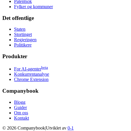
Patentsok
Fylker og kommuner
Det offentlige
Staten
Stortinget
Regjeringen
Politikere
Produkter
beta
For AI-agenter
Konkurrentanalyse
Chrome Extension
Companybook
Blogg
Guider
Om oss
Kontakt
©
2026
Companybook
|
Utviklet av
0-1