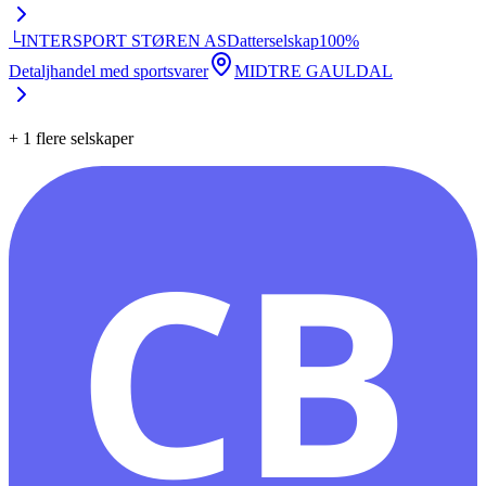
└
INTERSPORT STØREN AS
Datterselskap
100
%
Detaljhandel med sportsvarer
MIDTRE GAULDAL
+
1
flere selskaper
CB