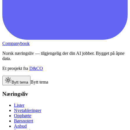
Companybook
Norsk næringsliv — tilgjengelig der din AI jobber. Bygget på åpne
data.
Et prosjekt fra
D&CO
Bytt tema
Bytt tema
Næringsliv
Lister
Nyetableringer
Opphørte
Børsnotert
Anbud