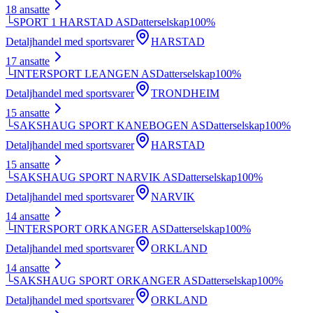
18
ansatte
└
SPORT 1 HARSTAD AS
Datterselskap
100
%
Detaljhandel med sportsvarer
HARSTAD
17
ansatte
└
INTERSPORT LEANGEN AS
Datterselskap
100
%
Detaljhandel med sportsvarer
TRONDHEIM
15
ansatte
└
SAKSHAUG SPORT KANEBOGEN AS
Datterselskap
100
%
Detaljhandel med sportsvarer
HARSTAD
15
ansatte
└
SAKSHAUG SPORT NARVIK AS
Datterselskap
100
%
Detaljhandel med sportsvarer
NARVIK
14
ansatte
└
INTERSPORT ORKANGER AS
Datterselskap
100
%
Detaljhandel med sportsvarer
ORKLAND
14
ansatte
└
SAKSHAUG SPORT ORKANGER AS
Datterselskap
100
%
Detaljhandel med sportsvarer
ORKLAND