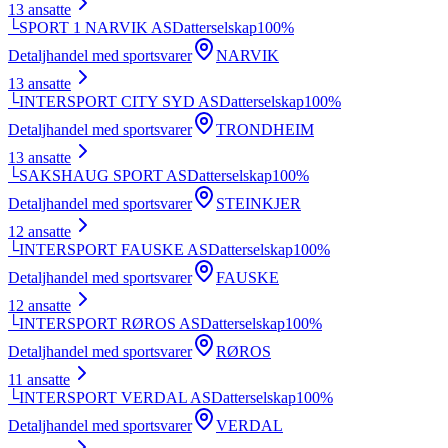
13
ansatte
└
SPORT 1 NARVIK AS
Datterselskap
100
%
Detaljhandel med sportsvarer
NARVIK
13
ansatte
└
INTERSPORT CITY SYD AS
Datterselskap
100
%
Detaljhandel med sportsvarer
TRONDHEIM
13
ansatte
└
SAKSHAUG SPORT AS
Datterselskap
100
%
Detaljhandel med sportsvarer
STEINKJER
12
ansatte
└
INTERSPORT FAUSKE AS
Datterselskap
100
%
Detaljhandel med sportsvarer
FAUSKE
12
ansatte
└
INTERSPORT RØROS AS
Datterselskap
100
%
Detaljhandel med sportsvarer
RØROS
11
ansatte
└
INTERSPORT VERDAL AS
Datterselskap
100
%
Detaljhandel med sportsvarer
VERDAL