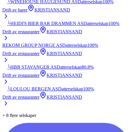
└
WINEHOUSE HAUGESUND AS
Datterselskap
100
%
Drift av barer
KRISTIANSAND
└
HEIDI'S BIER BAR DRAMMEN AS
Datterselskap
100
%
Drift av restauranter
KRISTIANSAND
REKOM GROUP NORGE AS
Datterselskap
100
%
Drift av restauranter
KRISTIANSAND
└
HBB STAVANGER AS
Datterselskap
80.8
%
Drift av restauranter
KRISTIANSAND
└
LOULOU BERGEN AS
Datterselskap
100
%
Drift av restauranter
KRISTIANSAND
+
8
flere selskaper