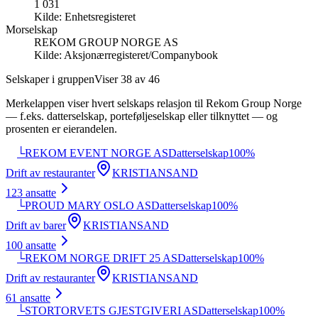
1 031
Kilde:
Enhetsregisteret
Morselskap
REKOM GROUP NORGE AS
Kilde:
Aksjonærregisteret/Companybook
Selskaper i gruppen
Viser
38
av
46
Merkelappen viser hvert selskaps relasjon til
Rekom Group Norge
— f.eks. datterselskap, porteføljeselskap eller tilknyttet — og
prosenten er eierandelen.
└
REKOM EVENT NORGE AS
Datterselskap
100
%
Drift av restauranter
KRISTIANSAND
123
ansatte
└
PROUD MARY OSLO AS
Datterselskap
100
%
Drift av barer
KRISTIANSAND
100
ansatte
└
REKOM NORGE DRIFT 25 AS
Datterselskap
100
%
Drift av restauranter
KRISTIANSAND
61
ansatte
└
STORTORVETS GJESTGIVERI AS
Datterselskap
100
%