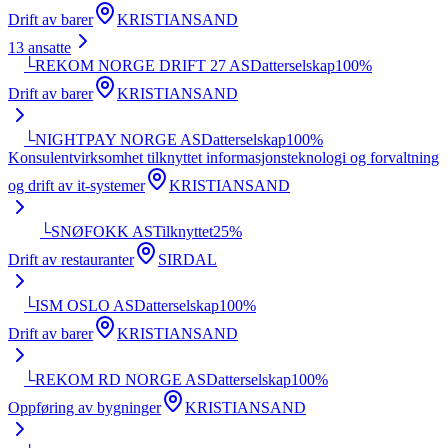
Drift av barer
KRISTIANSAND
13
ansatte
└
REKOM NORGE DRIFT 27 AS
Datterselskap
100
%
Drift av barer
KRISTIANSAND
└
NIGHTPAY NORGE AS
Datterselskap
100
%
Konsulentvirksomhet tilknyttet informasjonsteknologi og forvaltning
og drift av it-systemer
KRISTIANSAND
└
SNØFOKK AS
Tilknyttet
25
%
Drift av restauranter
SIRDAL
└
ISM OSLO AS
Datterselskap
100
%
Drift av barer
KRISTIANSAND
└
REKOM RD NORGE AS
Datterselskap
100
%
Oppføring av bygninger
KRISTIANSAND