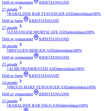
Drift av restauranter
KRISTIANSAND
27
ansatte
└
RABALDER BAR STAVANGER AS
Datterselskap
100
%
Drift av barer
KRISTIANSAND
27
ansatte
└
STAVANGER SPORTSCAFE AS
Datterselskap
100
%
Drift av restauranter
KRISTIANSAND
26
ansatte
└
BRYGGEN BERGEN AS
Datterselskap
100
%
Drift av restauranter
KRISTIANSAND
25
ansatte
└
ALIBI FREDRIKSTAD AS
Datterselskap
100
%
Drift av barer
KRISTIANSAND
24
ansatte
└
PROUD MARY STAVANGER AS
Datterselskap
100
%
Drift av restauranter
KRISTIANSAND
23
ansatte
└
RABALDER BAR OSLO AS
Datterselskap
100
%