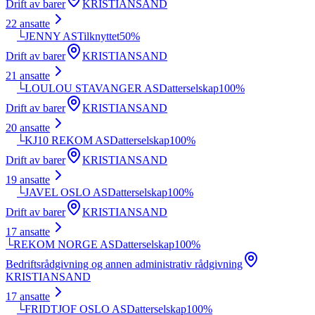
Drift av barer
KRISTIANSAND
22
ansatte
└
JENNY AS
Tilknyttet
50
%
Drift av barer
KRISTIANSAND
21
ansatte
└
LOULOU STAVANGER AS
Datterselskap
100
%
Drift av barer
KRISTIANSAND
20
ansatte
└
KJ10 REKOM AS
Datterselskap
100
%
Drift av barer
KRISTIANSAND
19
ansatte
└
JAVEL OSLO AS
Datterselskap
100
%
Drift av barer
KRISTIANSAND
17
ansatte
└
REKOM NORGE AS
Datterselskap
100
%
Bedriftsrådgivning og annen administrativ rådgivning
KRISTIANSAND
17
ansatte
└
FRIDTJOF OSLO AS
Datterselskap
100
%