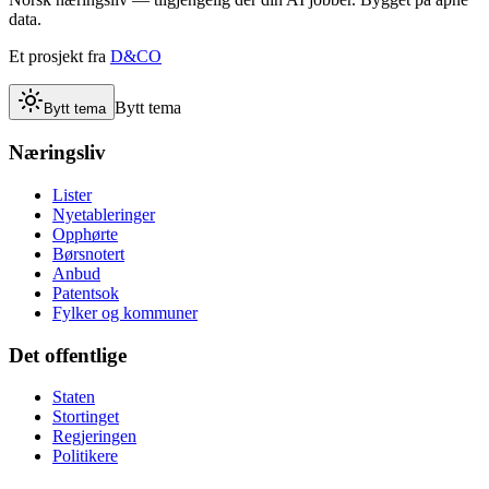
data.
Et prosjekt fra
D&CO
Bytt tema
Bytt tema
Næringsliv
Lister
Nyetableringer
Opphørte
Børsnotert
Anbud
Patentsok
Fylker og kommuner
Det offentlige
Staten
Stortinget
Regjeringen
Politikere