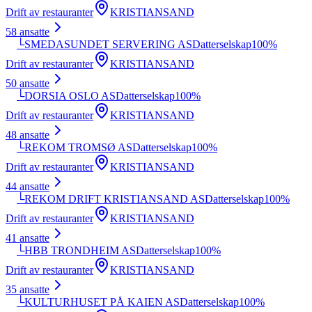
Drift av restauranter
KRISTIANSAND
58
ansatte
└
SMEDASUNDET SERVERING AS
Datterselskap
100
%
Drift av restauranter
KRISTIANSAND
50
ansatte
└
DORSIA OSLO AS
Datterselskap
100
%
Drift av restauranter
KRISTIANSAND
48
ansatte
└
REKOM TROMSØ AS
Datterselskap
100
%
Drift av restauranter
KRISTIANSAND
44
ansatte
└
REKOM DRIFT KRISTIANSAND AS
Datterselskap
100
%
Drift av restauranter
KRISTIANSAND
41
ansatte
└
HBB TRONDHEIM AS
Datterselskap
100
%
Drift av restauranter
KRISTIANSAND
35
ansatte
└
KULTURHUSET PÅ KAIEN AS
Datterselskap
100
%