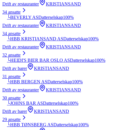
Drift av restauranter
KRISTIANSAND
34
ansatte
└
BEVERLY AS
Datterselskap
100
%
Drift av restauranter
KRISTIANSAND
34
ansatte
└
HBB KRISTIANSAND AS
Datterselskap
100
%
Drift av restauranter
KRISTIANSAND
32
ansatte
└
HEIDI'S BIER BAR OSLO AS
Datterselskap
100
%
Drift av barer
KRISTIANSAND
31
ansatte
└
HBB BERGEN AS
Datterselskap
100
%
Drift av restauranter
KRISTIANSAND
30
ansatte
└
JOHNS BAR AS
Datterselskap
100
%
Drift av barer
KRISTIANSAND
29
ansatte
└
HBB TØNSBERG AS
Datterselskap
100
%