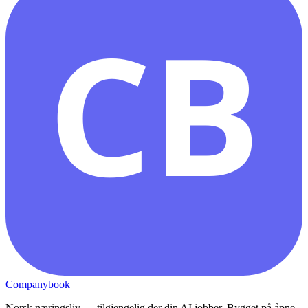
CB
Companybook
Norsk næringsliv — tilgjengelig der din AI jobber. Bygget på åpne