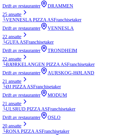
Drift av restauranter
DRAMMEN
25
ansatte
└
VENNESLA PIZZA AS
Franchisetaker
Drift av restauranter
VENNESLA
22
ansatte
└
GUFA AS
Franchisetaker
Drift av restauranter
TRONDHEIM
22
ansatte
└
BJØRKELANGEN PIZZA AS
Franchisetaker
Drift av restauranter
AURSKOG-HØLAND
21
ansatte
└
ØJ PIZZA AS
Franchisetaker
Drift av restauranter
MODUM
21
ansatte
└
ULSRUD PIZZA AS
Franchisetaker
Drift av restauranter
OSLO
20
ansatte
└
RONA PIZZA AS
Franchisetaker