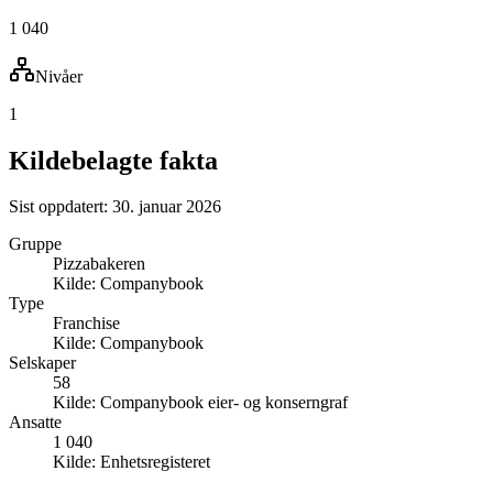
1 040
Nivåer
1
Kildebelagte fakta
Sist oppdatert:
30. januar 2026
Gruppe
Pizzabakeren
Kilde:
Companybook
Type
Franchise
Kilde:
Companybook
Selskaper
58
Kilde:
Companybook eier- og konserngraf
Ansatte
1 040
Kilde:
Enhetsregisteret