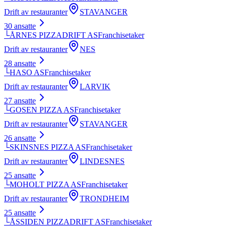
Drift av restauranter
STAVANGER
30
ansatte
└
ÅRNES PIZZADRIFT AS
Franchisetaker
Drift av restauranter
NES
28
ansatte
└
HASO AS
Franchisetaker
Drift av restauranter
LARVIK
27
ansatte
└
GOSEN PIZZA AS
Franchisetaker
Drift av restauranter
STAVANGER
26
ansatte
└
SKINSNES PIZZA AS
Franchisetaker
Drift av restauranter
LINDESNES
25
ansatte
└
MOHOLT PIZZA AS
Franchisetaker
Drift av restauranter
TRONDHEIM
25
ansatte
└
ÅSSIDEN PIZZADRIFT AS
Franchisetaker