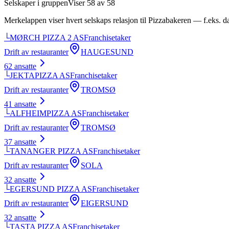
Selskaper i gruppen
Viser
58
av
58
Merkelappen viser hvert selskaps relasjon til
Pizzabakeren
— f.eks. dat
└
MØRCH PIZZA 2 AS
Franchisetaker
Drift av restauranter
HAUGESUND
62
ansatte
└
JEKTAPIZZA AS
Franchisetaker
Drift av restauranter
TROMSØ
41
ansatte
└
ALFHEIMPIZZA AS
Franchisetaker
Drift av restauranter
TROMSØ
37
ansatte
└
TANANGER PIZZA AS
Franchisetaker
Drift av restauranter
SOLA
32
ansatte
└
EGERSUND PIZZA AS
Franchisetaker
Drift av restauranter
EIGERSUND
32
ansatte
└
TASTA PIZZA AS
Franchisetaker