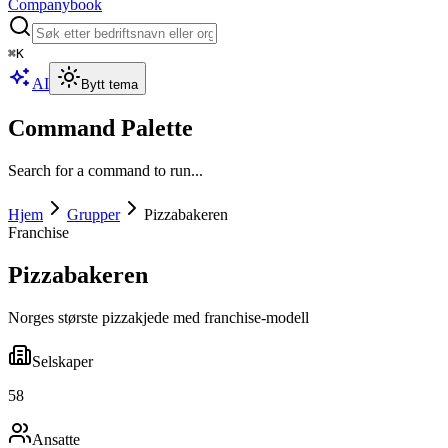
Companybook
⌘
K
AI
Bytt tema
Command Palette
Search for a command to run...
Hjem
Grupper
Pizzabakeren
Franchise
Pizzabakeren
Norges største pizzakjede med franchise-modell
Selskaper
58
Ansatte