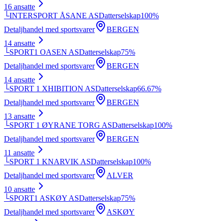
16
ansatte
└
INTERSPORT ÅSANE AS
Datterselskap
100
%
Detaljhandel med sportsvarer
BERGEN
14
ansatte
└
SPORT1 OASEN AS
Datterselskap
75
%
Detaljhandel med sportsvarer
BERGEN
14
ansatte
└
SPORT 1 XHIBITION AS
Datterselskap
66.67
%
Detaljhandel med sportsvarer
BERGEN
13
ansatte
└
SPORT 1 ØYRANE TORG AS
Datterselskap
100
%
Detaljhandel med sportsvarer
BERGEN
11
ansatte
└
SPORT 1 KNARVIK AS
Datterselskap
100
%
Detaljhandel med sportsvarer
ALVER
10
ansatte
└
SPORT1 ASKØY AS
Datterselskap
75
%
Detaljhandel med sportsvarer
ASKØY