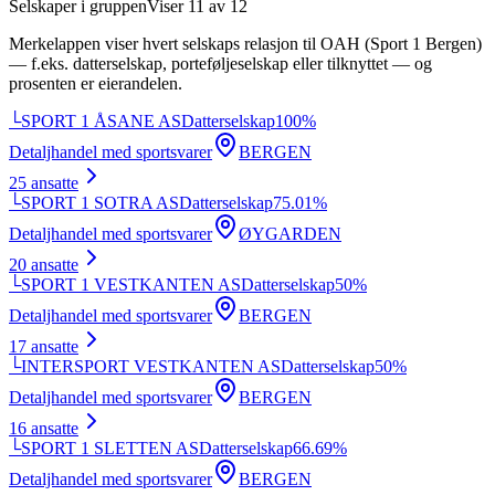
Selskaper i gruppen
Viser
11
av
12
Merkelappen viser hvert selskaps relasjon til
OAH (Sport 1 Bergen)
— f.eks. datterselskap, porteføljeselskap eller tilknyttet — og
prosenten er eierandelen.
└
SPORT 1 ÅSANE AS
Datterselskap
100
%
Detaljhandel med sportsvarer
BERGEN
25
ansatte
└
SPORT 1 SOTRA AS
Datterselskap
75.01
%
Detaljhandel med sportsvarer
ØYGARDEN
20
ansatte
└
SPORT 1 VESTKANTEN AS
Datterselskap
50
%
Detaljhandel med sportsvarer
BERGEN
17
ansatte
└
INTERSPORT VESTKANTEN AS
Datterselskap
50
%
Detaljhandel med sportsvarer
BERGEN
16
ansatte
└
SPORT 1 SLETTEN AS
Datterselskap
66.69
%
Detaljhandel med sportsvarer
BERGEN