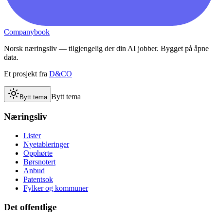
Companybook
Norsk næringsliv — tilgjengelig der din AI jobber. Bygget på åpne
data.
Et prosjekt fra
D&CO
Bytt tema
Bytt tema
Næringsliv
Lister
Nyetableringer
Opphørte
Børsnotert
Anbud
Patentsok
Fylker og kommuner
Det offentlige