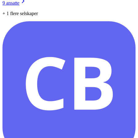
9
ansatte
+
1
flere selskaper
CB