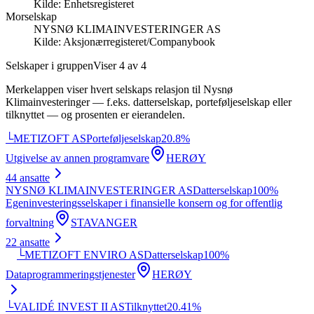
Kilde:
Enhetsregisteret
Morselskap
NYSNØ KLIMAINVESTERINGER AS
Kilde:
Aksjonærregisteret/Companybook
Selskaper i gruppen
Viser
4
av
4
Merkelappen viser hvert selskaps relasjon til
Nysnø
Klimainvesteringer
— f.eks. datterselskap, porteføljeselskap eller
tilknyttet — og prosenten er eierandelen.
└
METIZOFT AS
Porteføljeselskap
20.8
%
Utgivelse av annen programvare
HERØY
44
ansatte
NYSNØ KLIMAINVESTERINGER AS
Datterselskap
100
%
Egeninvesteringsselskaper i finansielle konsern og for offentlig
forvaltning
STAVANGER
22
ansatte
└
METIZOFT ENVIRO AS
Datterselskap
100
%
Dataprogrammeringstjenester
HERØY
└
VALIDÉ INVEST II AS
Tilknyttet
20.41
%