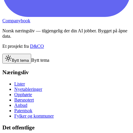
Companybook
Norsk næringsliv — tilgjengelig der din AI jobber. Bygget på åpne
data.
Et prosjekt fra
D&CO
Bytt tema
Bytt tema
Næringsliv
Lister
Nyetableringer
Opphørte
Børsnotert
Anbud
Patentsok
Fylker og kommuner
Det offentlige