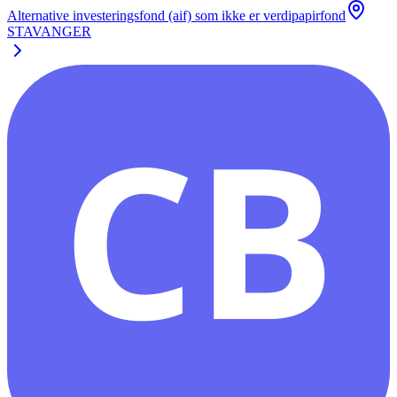
Alternative investeringsfond (aif) som ikke er verdipapirfond
STAVANGER
CB