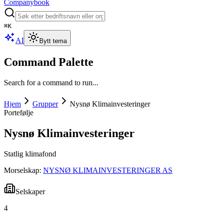
Companybook
⌘
K
AI
Bytt tema
Command Palette
Search for a command to run...
Hjem
Grupper
Nysnø Klimainvesteringer
Portefølje
Nysnø Klimainvesteringer
Statlig klimafond
Morselskap:
NYSNØ KLIMAINVESTERINGER AS
Selskaper
4