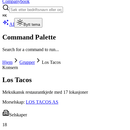
Companybook
⌘
K
AI
Bytt tema
Command Palette
Search for a command to run...
Hjem
Grupper
Los Tacos
Konsern
Los Tacos
Meksikansk restaurantkjede med 17 lokasjoner
Morselskap:
LOS TACOS AS
Selskaper
18