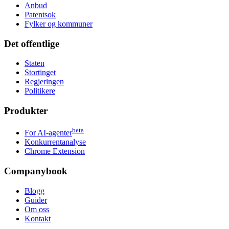
Anbud
Patentsok
Fylker og kommuner
Det offentlige
Staten
Stortinget
Regjeringen
Politikere
Produkter
beta
For AI-agenter
Konkurrentanalyse
Chrome Extension
Companybook
Blogg
Guider
Om oss
Kontakt