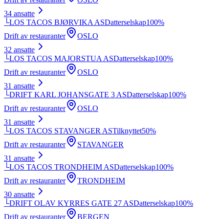
34
ansatte
└
LOS TACOS BJØRVIKA AS
Datterselskap
100
%
Drift av restauranter
OSLO
32
ansatte
└
LOS TACOS MAJORSTUA AS
Datterselskap
100
%
Drift av restauranter
OSLO
31
ansatte
└
DRIFT KARL JOHANSGATE 3 AS
Datterselskap
100
%
Drift av restauranter
OSLO
31
ansatte
└
LOS TACOS STAVANGER AS
Tilknyttet
50
%
Drift av restauranter
STAVANGER
31
ansatte
└
LOS TACOS TRONDHEIM AS
Datterselskap
100
%
Drift av restauranter
TRONDHEIM
30
ansatte
└
DRIFT OLAV KYRRES GATE 27 AS
Datterselskap
100
%
Drift av restauranter
BERGEN