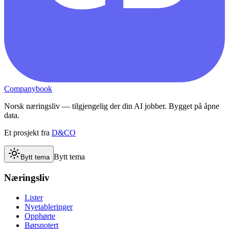
Companybook
Norsk næringsliv — tilgjengelig der din AI jobber. Bygget på åpne
data.
Et prosjekt fra
D&CO
Bytt tema
Bytt tema
Næringsliv
Lister
Nyetableringer
Opphørte
Børsnotert