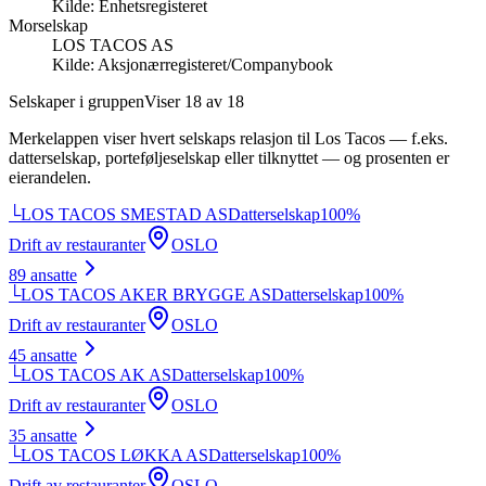
Kilde:
Enhetsregisteret
Morselskap
LOS TACOS AS
Kilde:
Aksjonærregisteret/Companybook
Selskaper i gruppen
Viser
18
av
18
Merkelappen viser hvert selskaps relasjon til
Los Tacos
— f.eks.
datterselskap, porteføljeselskap eller tilknyttet — og prosenten er
eierandelen.
└
LOS TACOS SMESTAD AS
Datterselskap
100
%
Drift av restauranter
OSLO
89
ansatte
└
LOS TACOS AKER BRYGGE AS
Datterselskap
100
%
Drift av restauranter
OSLO
45
ansatte
└
LOS TACOS AK AS
Datterselskap
100
%
Drift av restauranter
OSLO
35
ansatte
└
LOS TACOS LØKKA AS
Datterselskap
100
%
Drift av restauranter
OSLO