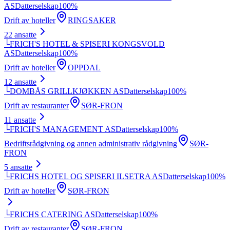
AS
Datterselskap
100
%
Drift av hoteller
RINGSAKER
22
ansatte
└
FRICH'S HOTEL & SPISERI KONGSVOLD
AS
Datterselskap
100
%
Drift av hoteller
OPPDAL
12
ansatte
└
DOMBÅS GRILLKJØKKEN AS
Datterselskap
100
%
Drift av restauranter
SØR-FRON
11
ansatte
└
FRICH'S MANAGEMENT AS
Datterselskap
100
%
Bedriftsrådgivning og annen administrativ rådgivning
SØR-
FRON
5
ansatte
└
FRICHS HOTEL OG SPISERI ILSETRA AS
Datterselskap
100
%
Drift av hoteller
SØR-FRON
└
FRICHS CATERING AS
Datterselskap
100
%
Drift av restauranter
SØR-FRON