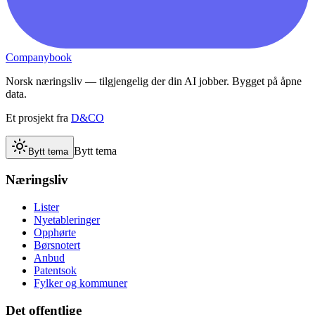
Companybook
Norsk næringsliv — tilgjengelig der din AI jobber. Bygget på åpne
data.
Et prosjekt fra
D&CO
Bytt tema
Bytt tema
Næringsliv
Lister
Nyetableringer
Opphørte
Børsnotert
Anbud
Patentsok
Fylker og kommuner
Det offentlige