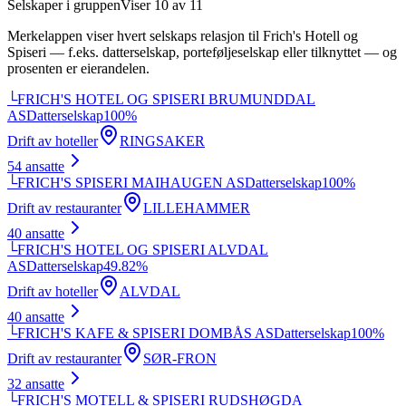
Selskaper i gruppen
Viser
10
av
11
Merkelappen viser hvert selskaps relasjon til
Frich's Hotell og
Spiseri
— f.eks. datterselskap, porteføljeselskap eller tilknyttet — og
prosenten er eierandelen.
└
FRICH'S HOTEL OG SPISERI BRUMUNDDAL
AS
Datterselskap
100
%
Drift av hoteller
RINGSAKER
54
ansatte
└
FRICH'S SPISERI MAIHAUGEN AS
Datterselskap
100
%
Drift av restauranter
LILLEHAMMER
40
ansatte
└
FRICH'S HOTEL OG SPISERI ALVDAL
AS
Datterselskap
49.82
%
Drift av hoteller
ALVDAL
40
ansatte
└
FRICH'S KAFE & SPISERI DOMBÅS AS
Datterselskap
100
%
Drift av restauranter
SØR-FRON
32
ansatte
└
FRICH'S MOTELL & SPISERI RUDSHØGDA