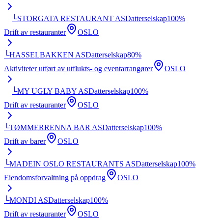
└
STORGATA RESTAURANT AS
Datterselskap
100
%
Drift av restauranter
OSLO
└
HASSELBAKKEN AS
Datterselskap
80
%
Aktiviteter utført av utflukts- og eventarrangører
OSLO
└
MY UGLY BABY AS
Datterselskap
100
%
Drift av restauranter
OSLO
└
TØMMERRENNA BAR AS
Datterselskap
100
%
Drift av barer
OSLO
└
MADEIN OSLO RESTAURANTS AS
Datterselskap
100
%
Eiendomsforvaltning på oppdrag
OSLO
└
MONDI AS
Datterselskap
100
%
Drift av restauranter
OSLO