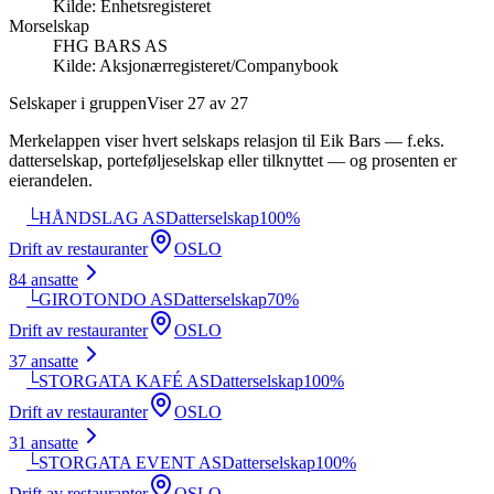
Kilde:
Enhetsregisteret
Morselskap
FHG BARS AS
Kilde:
Aksjonærregisteret/Companybook
Selskaper i gruppen
Viser
27
av
27
Merkelappen viser hvert selskaps relasjon til
Eik Bars
— f.eks.
datterselskap, porteføljeselskap eller tilknyttet — og prosenten er
eierandelen.
└
HÅNDSLAG AS
Datterselskap
100
%
Drift av restauranter
OSLO
84
ansatte
└
GIROTONDO AS
Datterselskap
70
%
Drift av restauranter
OSLO
37
ansatte
└
STORGATA KAFÉ AS
Datterselskap
100
%
Drift av restauranter
OSLO
31
ansatte
└
STORGATA EVENT AS
Datterselskap
100
%
Drift av restauranter
OSLO