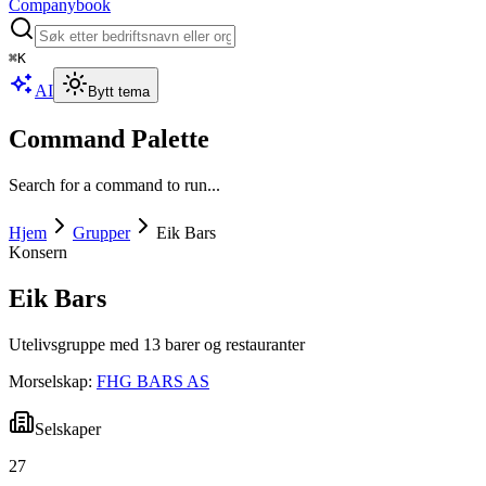
Companybook
⌘
K
AI
Bytt tema
Command Palette
Search for a command to run...
Hjem
Grupper
Eik Bars
Konsern
Eik Bars
Utelivsgruppe med 13 barer og restauranter
Morselskap:
FHG BARS AS
Selskaper
27