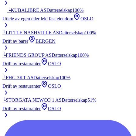
└
KUBALIBRE AS
Datterselskap
100
%
Utleie av egen eller leid fast eiendom
OSLO
└
LITTLE NASHVILLE AS
Datterselskap
100
%
Drift av barer
BERGEN
└
FRIENDS GROUP AS
Datterselskap
100
%
Drift av restauranter
OSLO
└
FHG 3KT AS
Datterselskap
100
%
Drift av restauranter
OSLO
└
STORGATA NEWCO 1 AS
Datterselskap
51
%
Drift av restauranter
OSLO