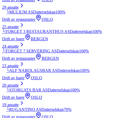
29
ansatte
└
MULIUM AS
Datterselskap
100
%
Drift av restauranter
OSLO
25
ansatte
└
TORGET 3 RESTAURANTHUS AS
Datterselskap
100
%
Drift av barer
BERGEN
24
ansatte
└
TORGET 7 SERVERING AS
Datterselskap
100
%
Drift av restauranter
BERGEN
23
ansatte
└
ALF NABOLAGSBAR AS
Datterselskap
100
%
Drift av barer
OSLO
20
ansatte
└
STORGATA BAR AS
Datterselskap
100
%
Drift av barer
OSLO
19
ansatte
└
RUGANTINO AS
Datterselskap
70
%
Drift av restauranter
OSLO