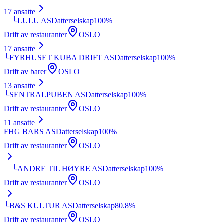
17
ansatte
└
LULU AS
Datterselskap
100
%
Drift av restauranter
OSLO
17
ansatte
└
FYRHUSET KUBA DRIFT AS
Datterselskap
100
%
Drift av barer
OSLO
13
ansatte
└
SENTRALPUBEN AS
Datterselskap
100
%
Drift av restauranter
OSLO
11
ansatte
FHG BARS AS
Datterselskap
100
%
Drift av restauranter
OSLO
└
ANDRE TIL HØYRE AS
Datterselskap
100
%
Drift av restauranter
OSLO
└
B&S KULTUR AS
Datterselskap
80.8
%
Drift av restauranter
OSLO