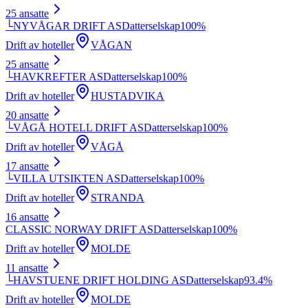
25
ansatte
└
NYVÅGAR DRIFT AS
Datterselskap
100
%
Drift av hoteller
VÅGAN
25
ansatte
└
HAVKREFTER AS
Datterselskap
100
%
Drift av hoteller
HUSTADVIKA
20
ansatte
└
VÅGÅ HOTELL DRIFT AS
Datterselskap
100
%
Drift av hoteller
VÅGÅ
17
ansatte
└
VILLA UTSIKTEN AS
Datterselskap
100
%
Drift av hoteller
STRANDA
16
ansatte
CLASSIC NORWAY DRIFT AS
Datterselskap
100
%
Drift av hoteller
MOLDE
11
ansatte
└
HAVSTUENE DRIFT HOLDING AS
Datterselskap
93.4
%
Drift av hoteller
MOLDE