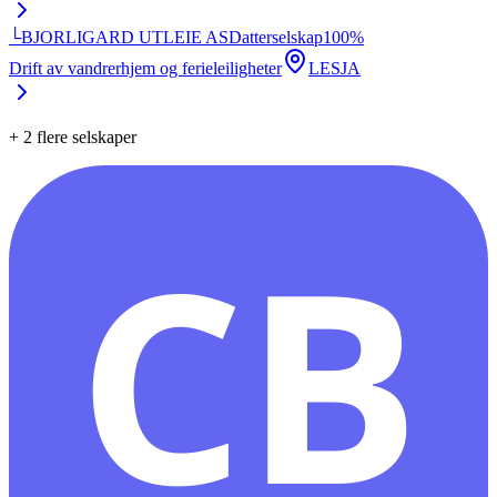
└
BJORLIGARD UTLEIE AS
Datterselskap
100
%
Drift av vandrerhjem og ferieleiligheter
LESJA
+
2
flere selskaper
CB