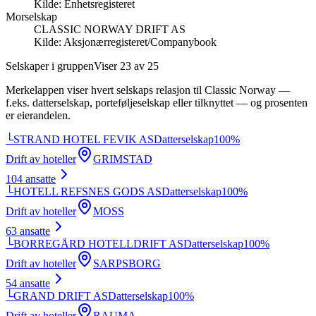
Kilde:
Enhetsregisteret
Morselskap
CLASSIC NORWAY DRIFT AS
Kilde:
Aksjonærregisteret/Companybook
Selskaper i gruppen
Viser
23
av
25
Merkelappen viser hvert selskaps relasjon til
Classic Norway
—
f.eks. datterselskap, porteføljeselskap eller tilknyttet — og prosenten
er eierandelen.
└
STRAND HOTEL FEVIK AS
Datterselskap
100
%
Drift av hoteller
GRIMSTAD
104
ansatte
└
HOTELL REFSNES GODS AS
Datterselskap
100
%
Drift av hoteller
MOSS
63
ansatte
└
BORREGÅRD HOTELLDRIFT AS
Datterselskap
100
%
Drift av hoteller
SARPSBORG
54
ansatte
└
GRAND DRIFT AS
Datterselskap
100
%
Drift av hoteller
RAUMA