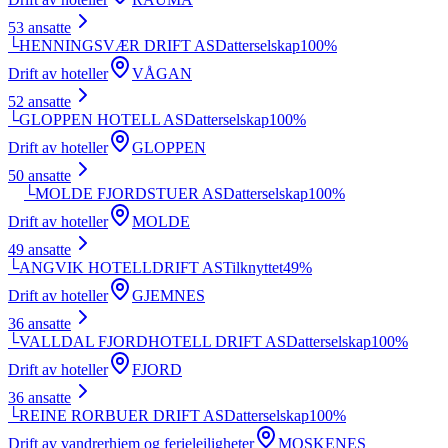
53
ansatte
└
HENNINGSVÆR DRIFT AS
Datterselskap
100
%
Drift av hoteller
VÅGAN
52
ansatte
└
GLOPPEN HOTELL AS
Datterselskap
100
%
Drift av hoteller
GLOPPEN
50
ansatte
└
MOLDE FJORDSTUER AS
Datterselskap
100
%
Drift av hoteller
MOLDE
49
ansatte
└
ANGVIK HOTELLDRIFT AS
Tilknyttet
49
%
Drift av hoteller
GJEMNES
36
ansatte
└
VALLDAL FJORDHOTELL DRIFT AS
Datterselskap
100
%
Drift av hoteller
FJORD
36
ansatte
└
REINE RORBUER DRIFT AS
Datterselskap
100
%
Drift av vandrerhjem og ferieleiligheter
MOSKENES