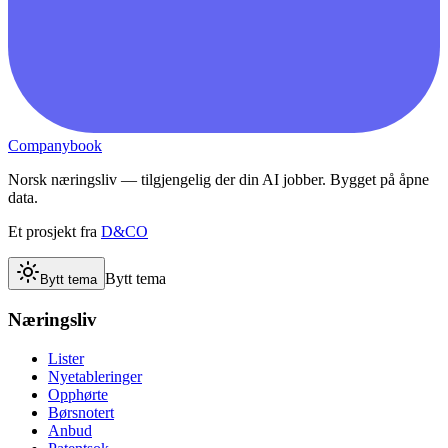
Companybook
Norsk næringsliv — tilgjengelig der din AI jobber. Bygget på åpne
data.
Et prosjekt fra
D&CO
Bytt tema
Bytt tema
Næringsliv
Lister
Nyetableringer
Opphørte
Børsnotert
Anbud