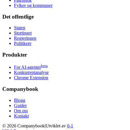
Patentsok
Fylker og kommuner
Det offentlige
Staten
Stortinget
Regjeringen
Politikere
Produkter
beta
For AI-agenter
Konkurrentanalyse
Chrome Extension
Companybook
Blogg
Guider
Om oss
Kontakt
©
2026
Companybook
|
Utviklet av
0-1