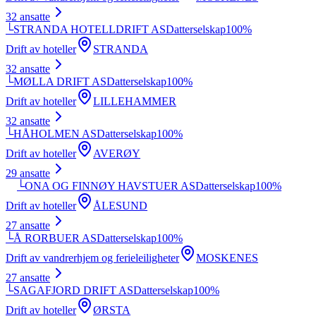
32
ansatte
└
STRANDA HOTELLDRIFT AS
Datterselskap
100
%
Drift av hoteller
STRANDA
32
ansatte
└
MØLLA DRIFT AS
Datterselskap
100
%
Drift av hoteller
LILLEHAMMER
32
ansatte
└
HÅHOLMEN AS
Datterselskap
100
%
Drift av hoteller
AVERØY
29
ansatte
└
ONA OG FINNØY HAVSTUER AS
Datterselskap
100
%
Drift av hoteller
ÅLESUND
27
ansatte
└
Å RORBUER AS
Datterselskap
100
%
Drift av vandrerhjem og ferieleiligheter
MOSKENES
27
ansatte
└
SAGAFJORD DRIFT AS
Datterselskap
100
%
Drift av hoteller
ØRSTA