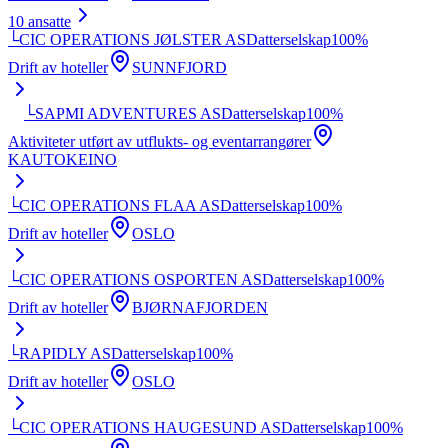
10
ansatte
└
CIC OPERATIONS JØLSTER AS
Datterselskap
100
%
Drift av hoteller
SUNNFJORD
└
SAPMI ADVENTURES AS
Datterselskap
100
%
Aktiviteter utført av utflukts- og eventarrangører
KAUTOKEINO
└
CIC OPERATIONS FLAA AS
Datterselskap
100
%
Drift av hoteller
OSLO
└
CIC OPERATIONS OSPORTEN AS
Datterselskap
100
%
Drift av hoteller
BJØRNAFJORDEN
└
RAPIDLY AS
Datterselskap
100
%
Drift av hoteller
OSLO
└
CIC OPERATIONS HAUGESUND AS
Datterselskap
100
%