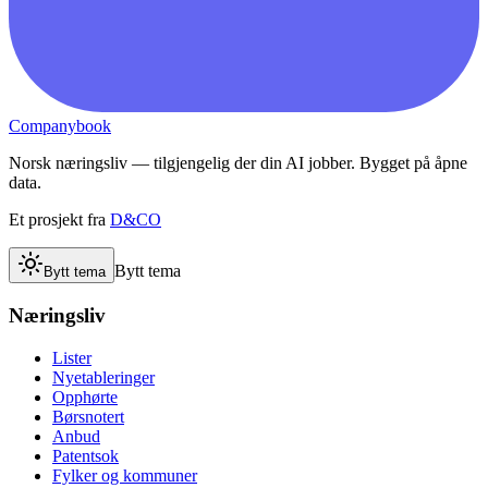
Companybook
Norsk næringsliv — tilgjengelig der din AI jobber. Bygget på åpne
data.
Et prosjekt fra
D&CO
Bytt tema
Bytt tema
Næringsliv
Lister
Nyetableringer
Opphørte
Børsnotert
Anbud
Patentsok
Fylker og kommuner