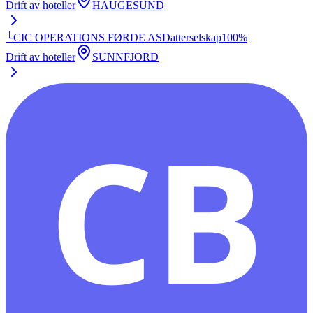
Drift av hoteller
HAUGESUND
└
CIC OPERATIONS FØRDE AS
Datterselskap
100
%
Drift av hoteller
SUNNFJORD
CB