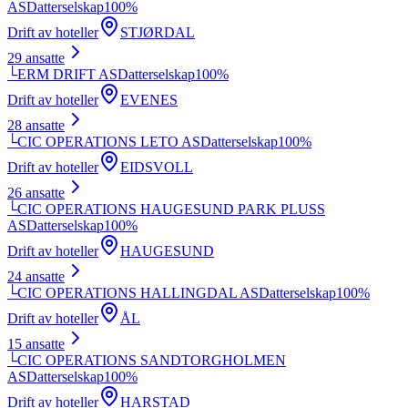
AS
Datterselskap
100
%
Drift av hoteller
STJØRDAL
29
ansatte
└
ERM DRIFT AS
Datterselskap
100
%
Drift av hoteller
EVENES
28
ansatte
└
CIC OPERATIONS LETO AS
Datterselskap
100
%
Drift av hoteller
EIDSVOLL
26
ansatte
└
CIC OPERATIONS HAUGESUND PARK PLUSS
AS
Datterselskap
100
%
Drift av hoteller
HAUGESUND
24
ansatte
└
CIC OPERATIONS HALLINGDAL AS
Datterselskap
100
%
Drift av hoteller
ÅL
15
ansatte
└
CIC OPERATIONS SANDTORGHOLMEN
AS
Datterselskap
100
%
Drift av hoteller
HARSTAD