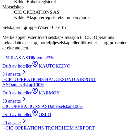
Kilde:
Enhetsregisteret
Morselskap
CIC OPERATIONS AS
Kilde:
Aksjonærregisteret/Companybook
Selskaper i gruppen
Viser
16
av
16
Merkelappen viser hvert selskaps relasjon til
CIC Operations
—
f.eks. datterselskap, porteføljeselskap eller tilknyttet — og prosenten
er eierandelen.
└
NIILAS AS
Tilknyttet
22
%
Drift av hoteller
KAUTOKEINO
54
ansatte
└
CIC OPERATIONS HAUGESUND AIRPORT
AS
Datterselskap
100
%
Drift av hoteller
KARMØY
33
ansatte
CIC OPERATIONS AS
Datterselskap
100
%
Drift av hoteller
OSLO
29
ansatte
└
CIC OPERATIONS TRONDHEIM AIRPORT