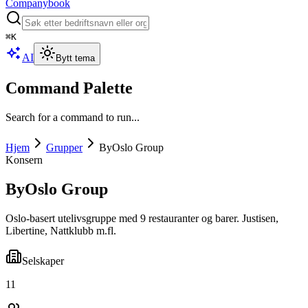
Companybook
⌘
K
AI
Bytt tema
Command Palette
Search for a command to run...
Hjem
Grupper
ByOslo Group
Konsern
ByOslo Group
Oslo-basert utelivsgruppe med 9 restauranter og barer. Justisen,
Libertine, Nattklubb m.fl.
Selskaper
11