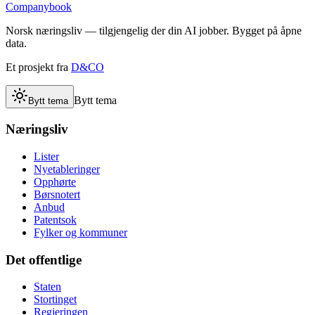
Companybook
Norsk næringsliv — tilgjengelig der din AI jobber. Bygget på åpne
data.
Et prosjekt fra
D&CO
Bytt tema
Bytt tema
Næringsliv
Lister
Nyetableringer
Opphørte
Børsnotert
Anbud
Patentsok
Fylker og kommuner
Det offentlige
Staten
Stortinget
Regjeringen