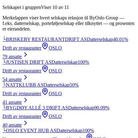
Selskaper i gruppen
Viser
10
av
11
Merkelappen viser hvert selskaps relasjon til
ByOslo Group
—
f.eks. datterselskap, porteføljeselskap eller tilknyttet — og prosenten
er eierandelen.
└
BRISKEBY RESTAURANTDRIFT AS
Datterselskap
40.01
%
Drift av restauranter
OSLO
79
ansatte
└
JUSTISEN DRIFT AS
Datterselskap
100
%
Drift av restauranter
OSLO
54
ansatte
└
NATTKLUBB AS
Datterselskap
50
%
Drift av restauranter
OSLO
41
ansatte
└
BYGDØY ALLÉ 3 DRIFT AS
Datterselskap
90.09
%
Drift av restauranter
OSLO
40
ansatte
└
OSLO EVENT HUB AS
Datterselskap
100
%