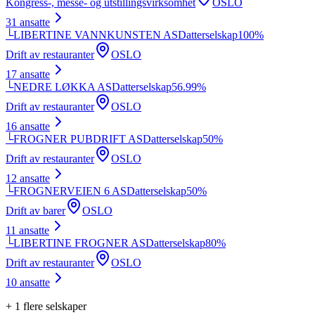
Kongress-, messe- og utstillingsvirksomhet
OSLO
31
ansatte
└
LIBERTINE VANNKUNSTEN AS
Datterselskap
100
%
Drift av restauranter
OSLO
17
ansatte
└
NEDRE LØKKA AS
Datterselskap
56.99
%
Drift av restauranter
OSLO
16
ansatte
└
FROGNER PUBDRIFT AS
Datterselskap
50
%
Drift av restauranter
OSLO
12
ansatte
└
FROGNERVEIEN 6 AS
Datterselskap
50
%
Drift av barer
OSLO
11
ansatte
└
LIBERTINE FROGNER AS
Datterselskap
80
%
Drift av restauranter
OSLO
10
ansatte
+
1
flere selskaper