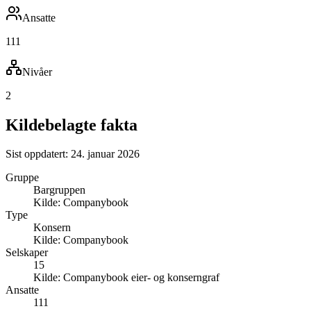
Ansatte
111
Nivåer
2
Kildebelagte fakta
Sist oppdatert:
24. januar 2026
Gruppe
Bargruppen
Kilde:
Companybook
Type
Konsern
Kilde:
Companybook
Selskaper
15
Kilde:
Companybook eier- og konserngraf
Ansatte
111