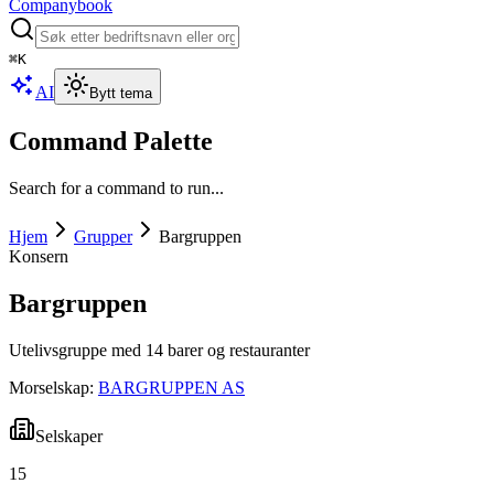
Companybook
⌘
K
AI
Bytt tema
Command Palette
Search for a command to run...
Hjem
Grupper
Bargruppen
Konsern
Bargruppen
Utelivsgruppe med 14 barer og restauranter
Morselskap:
BARGRUPPEN AS
Selskaper
15