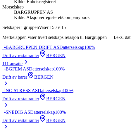
Kilde:
Enhetsregisteret
Morselskap
BARGRUPPEN AS
Kilde:
Aksjonærregisteret/Companybook
Selskaper i gruppen
Viser
15
av
15
Merkelappen viser hvert selskaps relasjon til
Bargruppen
— f.eks. datt
└
BARGRUPPEN DRIFT AS
Datterselskap
100
%
Drift av restauranter
BERGEN
111
ansatte
└
BGFEM AS
Datterselskap
100
%
Drift av barer
BERGEN
└
NO STRESS AS
Datterselskap
100
%
Drift av restauranter
BERGEN
└
SNEDIG AS
Datterselskap
100
%
Drift av restauranter
BERGEN