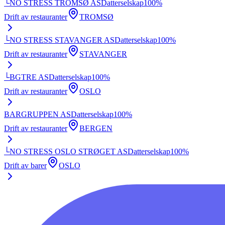
└
NO STRESS TROMSØ AS
Datterselskap
100
%
Drift av restauranter
TROMSØ
└
NO STRESS STAVANGER AS
Datterselskap
100
%
Drift av restauranter
STAVANGER
└
BGTRE AS
Datterselskap
100
%
Drift av restauranter
OSLO
BARGRUPPEN AS
Datterselskap
100
%
Drift av restauranter
BERGEN
└
NO STRESS OSLO STRØGET AS
Datterselskap
100
%
Drift av barer
OSLO