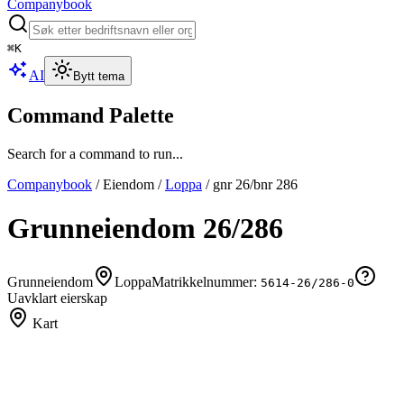
Companybook
⌘
K
AI
Bytt tema
Command Palette
Search for a command to run...
Companybook
/
Eiendom
/
Loppa
/
gnr
26
/bnr
286
Grunneiendom
26
/
286
Grunneiendom
Loppa
Matrikkelnummer:
5614-26/286-0
Uavklart eierskap
Kart