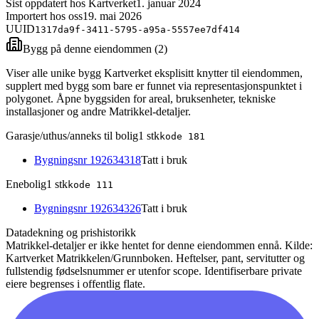
Sist oppdatert hos Kartverket
1. januar 2024
Importert hos oss
19. mai 2026
UUID
1317da9f-3411-5795-a95a-5557ee7df414
Bygg på denne eiendommen (
2
)
Viser alle unike bygg Kartverket eksplisitt knytter til eiendommen,
supplert med bygg som bare er funnet via representasjonspunktet i
polygonet. Åpne byggsiden for areal, bruksenheter, tekniske
installasjoner og andre Matrikkel-detaljer.
Garasje/uthus/anneks til bolig
1
stk
kode
181
Bygningsnr
192634318
Tatt i bruk
Enebolig
1
stk
kode
111
Bygningsnr
192634326
Tatt i bruk
Datadekning og prishistorikk
Matrikkel-detaljer er ikke hentet for denne eiendommen ennå.
Kilde:
Kartverket Matrikkelen/Grunnboken. Heftelser, pant, servitutter og
fullstendig fødselsnummer er utenfor scope. Identifiserbare private
eiere begrenses i offentlig flate.