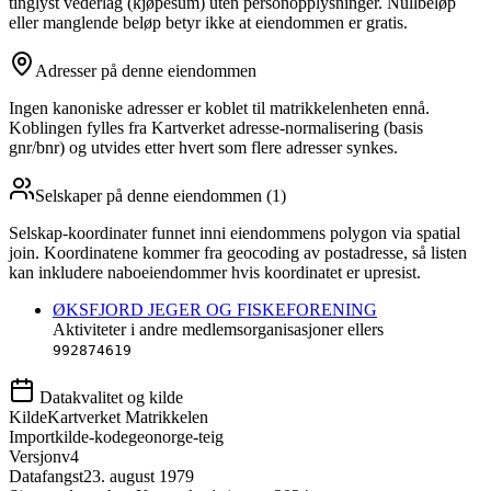
tinglyst vederlag (kjøpesum) uten personopplysninger. Nullbeløp
eller manglende beløp betyr ikke at eiendommen er gratis.
Adresser på denne eiendommen
Ingen kanoniske adresser er koblet til matrikkelenheten ennå.
Koblingen fylles fra Kartverket adresse-normalisering (basis
gnr/bnr) og utvides etter hvert som flere adresser synkes.
Selskaper på denne eiendommen (
1
)
Selskap-koordinater funnet inni eiendommens polygon via spatial
join. Koordinatene kommer fra geocoding av postadresse, så listen
kan inkludere naboeiendommer hvis koordinatet er upresist.
ØKSFJORD JEGER OG FISKEFORENING
Aktiviteter i andre medlemsorganisasjoner ellers
992874619
Datakvalitet og kilde
Kilde
Kartverket Matrikkelen
Importkilde-kode
geonorge-teig
Versjon
v4
Datafangst
23. august 1979