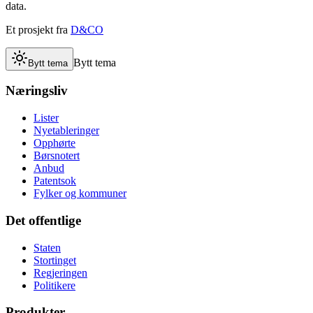
data.
Et prosjekt fra
D&CO
Bytt tema
Bytt tema
Næringsliv
Lister
Nyetableringer
Opphørte
Børsnotert
Anbud
Patentsok
Fylker og kommuner
Det offentlige
Staten
Stortinget
Regjeringen
Politikere
Produkter