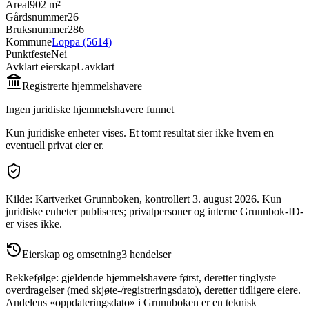
Areal
902 m²
Gårdsnummer
26
Bruksnummer
286
Kommune
Loppa (5614)
Punktfeste
Nei
Avklart eierskap
Uavklart
Registrerte hjemmelshavere
Ingen juridiske hjemmelshavere funnet
Kun juridiske enheter vises. Et tomt resultat sier ikke hvem en
eventuell privat eier er.
Kilde: Kartverket Grunnboken
, kontrollert 3. august 2026
.
Kun
juridiske enheter publiseres; privatpersoner og interne Grunnbok-ID-
er vises ikke.
Eierskap og omsetning
3
hendelser
Rekkefølge: gjeldende hjemmelshavere først, deretter tinglyste
overdragelser (med skjøte-/registreringsdato), deretter tidligere eiere.
Andelens «oppdateringsdato» i Grunnboken er en teknisk