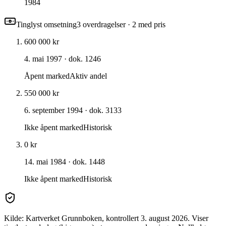
1984
Tinglyst omsetning
3
overdragelse
r
· 2 med pris
600 000 kr
4. mai 1997
· dok. 1246
Åpent marked
Aktiv andel
550 000 kr
6. september 1994
· dok. 3133
Ikke åpent marked
Historisk
0 kr
14. mai 1984
· dok. 1448
Ikke åpent marked
Historisk
Kilde: Kartverket Grunnboken
, kontrollert 3. august 2026
. Viser