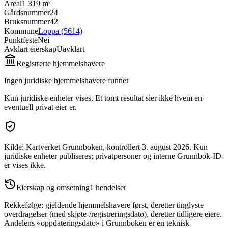
Areal
1 319 m²
Gårdsnummer
24
Bruksnummer
42
Kommune
Loppa (5614)
Punktfeste
Nei
Avklart eierskap
Uavklart
Registrerte hjemmelshavere
Ingen juridiske hjemmelshavere funnet
Kun juridiske enheter vises. Et tomt resultat sier ikke hvem en
eventuell privat eier er.
Kilde: Kartverket Grunnboken
, kontrollert 3. august 2026
.
Kun
juridiske enheter publiseres; privatpersoner og interne Grunnbok-ID-
er vises ikke.
Eierskap og omsetning
1
hendelser
Rekkefølge: gjeldende hjemmelshavere først, deretter tinglyste
overdragelser (med skjøte-/registreringsdato), deretter tidligere eiere.
Andelens «oppdateringsdato» i Grunnboken er en teknisk