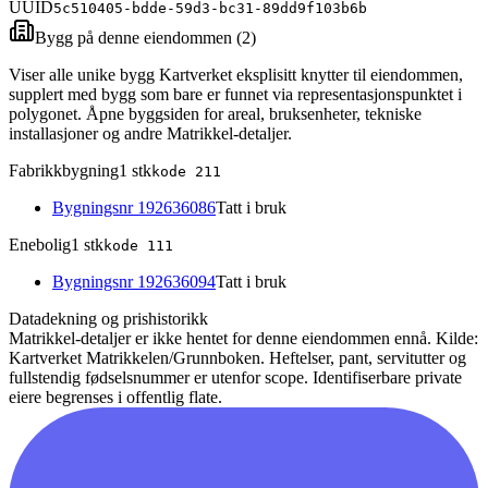
UUID
5c510405-bdde-59d3-bc31-89dd9f103b6b
Bygg på denne eiendommen (
2
)
Viser alle unike bygg Kartverket eksplisitt knytter til eiendommen,
supplert med bygg som bare er funnet via representasjonspunktet i
polygonet. Åpne byggsiden for areal, bruksenheter, tekniske
installasjoner og andre Matrikkel-detaljer.
Fabrikkbygning
1
stk
kode
211
Bygningsnr
192636086
Tatt i bruk
Enebolig
1
stk
kode
111
Bygningsnr
192636094
Tatt i bruk
Datadekning og prishistorikk
Matrikkel-detaljer er ikke hentet for denne eiendommen ennå.
Kilde:
Kartverket Matrikkelen/Grunnboken. Heftelser, pant, servitutter og
fullstendig fødselsnummer er utenfor scope. Identifiserbare private
eiere begrenses i offentlig flate.