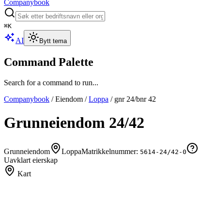
Companybook
⌘
K
AI
Bytt tema
Command Palette
Search for a command to run...
Companybook
/
Eiendom
/
Loppa
/
gnr
24
/bnr
42
Grunneiendom
24
/
42
Grunneiendom
Loppa
Matrikkelnummer:
5614-24/42-0
Uavklart eierskap
Kart