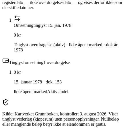
registerdato — ikke overdragelsesdato — og vises derfor ikke som
eierskiftedato her.
Omsetning
tinglyst
15. jan. 1978
0 kr
Tinglyst overdragelse (aktiv) · Ikke åpent marked · dok.år
1978
Tinglyst omsetning
1
overdragelse
0 kr
15. januar 1978
· dok. 153
Ikke åpent marked
Aktiv andel
Kilde: Kartverket Grunnboken
, kontrollert 3. august 2026
. Viser
tinglyst vederlag (kjøpesum) uten personopplysninger. Nullbeløp
eller manglende beløp betyr ikke at eiendommen er gratis.