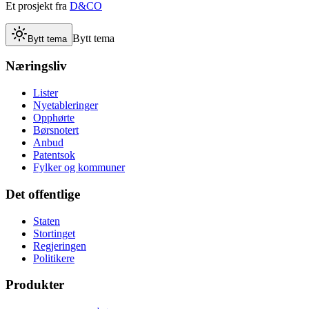
Et prosjekt fra
D&CO
Bytt tema
Bytt tema
Næringsliv
Lister
Nyetableringer
Opphørte
Børsnotert
Anbud
Patentsok
Fylker og kommuner
Det offentlige
Staten
Stortinget
Regjeringen
Politikere
Produkter