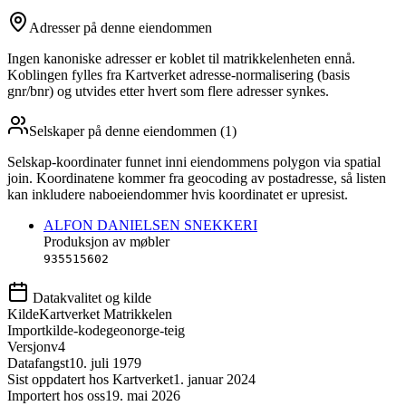
Adresser på denne eiendommen
Ingen kanoniske adresser er koblet til matrikkelenheten ennå.
Koblingen fylles fra Kartverket adresse-normalisering (basis
gnr/bnr) og utvides etter hvert som flere adresser synkes.
Selskaper på denne eiendommen (
1
)
Selskap-koordinater funnet inni eiendommens polygon via spatial
join. Koordinatene kommer fra geocoding av postadresse, så listen
kan inkludere naboeiendommer hvis koordinatet er upresist.
ALFON DANIELSEN SNEKKERI
Produksjon av møbler
935515602
Datakvalitet og kilde
Kilde
Kartverket Matrikkelen
Importkilde-kode
geonorge-teig
Versjon
v4
Datafangst
10. juli 1979
Sist oppdatert hos Kartverket
1. januar 2024
Importert hos oss
19. mai 2026