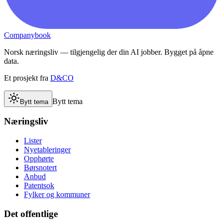
Companybook
Norsk næringsliv — tilgjengelig der din AI jobber. Bygget på åpne
data.
Et prosjekt fra
D&CO
Bytt tema
Bytt tema
Næringsliv
Lister
Nyetableringer
Opphørte
Børsnotert
Anbud
Patentsok
Fylker og kommuner
Det offentlige