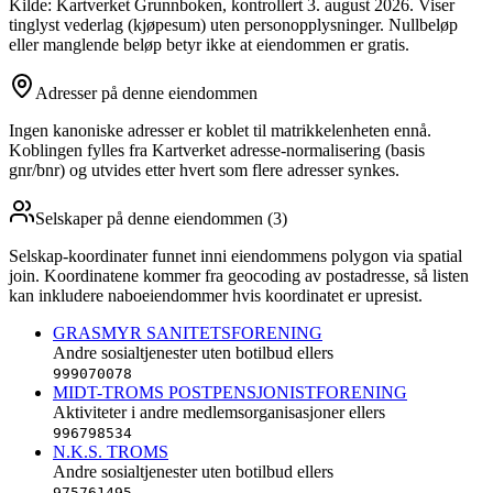
Kilde: Kartverket Grunnboken
, kontrollert 3. august 2026
. Viser
tinglyst vederlag (kjøpesum) uten personopplysninger. Nullbeløp
eller manglende beløp betyr ikke at eiendommen er gratis.
Adresser på denne eiendommen
Ingen kanoniske adresser er koblet til matrikkelenheten ennå.
Koblingen fylles fra Kartverket adresse-normalisering (basis
gnr/bnr) og utvides etter hvert som flere adresser synkes.
Selskaper på denne eiendommen (
3
)
Selskap-koordinater funnet inni eiendommens polygon via spatial
join. Koordinatene kommer fra geocoding av postadresse, så listen
kan inkludere naboeiendommer hvis koordinatet er upresist.
GRASMYR SANITETSFORENING
Andre sosialtjenester uten botilbud ellers
999070078
MIDT-TROMS POSTPENSJONISTFORENING
Aktiviteter i andre medlemsorganisasjoner ellers
996798534
N.K.S. TROMS
Andre sosialtjenester uten botilbud ellers
975761495