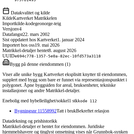
Datakvalitet og kilde
Kilde
Kartverket Matrikkelen
Importkilde-kode
geonorge-teig
Versjon
v4
Datafangst
22. mars 2002
Sist oppdatert hos Kartverket
1. januar 2024
Importert hos oss
19. mai 2026
Matrikkel-detaljer hentet
8. august 2026
UUID
e694c778-1357-5e0a-82ec-10fd573a3118
Bygg på denne eiendommen (
1
)
Viser alle unike bygg Kartverket eksplisitt knytter til eiendommen,
supplert med bygg som bare er funnet via representasjonspunktet i
polygonet. Åpne byggsiden for areal, bruksenheter, tekniske
installasjoner og andre Matrikkel-detaljer.
Enebolig med hybelleilighet/sokkel
1
stk
kode
112
Bygningsnr
11558992
Tatt i bruk
Bekreftet relasjon
Datadekning og prishistorikk
Matrikkel-detaljer er hentet for eiendommen. Juridiske
hjemmelshavere og tinglyst omsetning vises når Grunnbok-synken