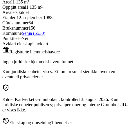
Areal
1 135 m²
Oppgitt areal
1 135 m²
Arealets kilde
1
Etablert
12. september 1988
Gårdsnummer
64
Bruksnummer
156
Kommune
Senja (5530)
Punktfeste
Nei
Avklart eierskap
Uavklart
Registrerte hjemmelshavere
Ingen juridiske hjemmelshavere funnet
Kun juridiske enheter vises. Et tomt resultat sier ikke hvem en
eventuell privat eier er.
Kilde: Kartverket Grunnboken
, kontrollert 3. august 2026
.
Kun
juridiske enheter publiseres; privatpersoner og interne Grunnbok-ID-
er vises ikke.
Eierskap og omsetning
1
hendelser