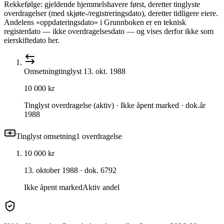
Rekkefølge: gjeldende hjemmelshavere først, deretter tinglyste
overdragelser (med skjøte-/registreringsdato), deretter tidligere eiere.
Andelens «oppdateringsdato» i Grunnboken er en teknisk
registerdato — ikke overdragelsesdato — og vises derfor ikke som
eierskiftedato her.
Omsetning
tinglyst
13. okt. 1988
10 000 kr
Tinglyst overdragelse (aktiv) · Ikke åpent marked · dok.år
1988
Tinglyst omsetning
1
overdragelse
10 000 kr
13. oktober 1988
· dok. 6792
Ikke åpent marked
Aktiv andel