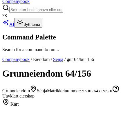
Companybook
⌘
K
AI
Bytt tema
Command Palette
Search for a command to run...
Companybook
/
Eiendom
/
Senja
/
gnr
64
/bnr
156
Grunneiendom
64
/
156
Grunneiendom
Senja
Matrikkelnummer:
5530-64/156-0
Uavklart eierskap
Kart