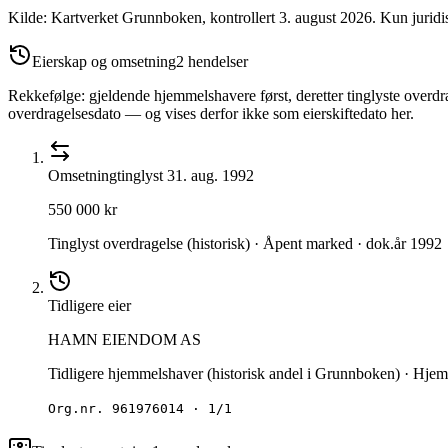
Kilde: Kartverket Grunnboken
, kontrollert 3. august 2026
.
Kun juridi
Eierskap og omsetning
2
hendelser
Rekkefølge: gjeldende hjemmelshavere først, deretter tinglyste overdra
overdragelsesdato — og vises derfor ikke som eierskiftedato her.
Omsetning
tinglyst
31. aug. 1992
550 000 kr
Tinglyst overdragelse (historisk) · Åpent marked · dok.år 1992
Tidligere eier
HAMN EIENDOM AS
Tidligere hjemmelshaver (historisk andel i Grunnboken) · Hjemme
Org.nr.
961976014
·
1/1