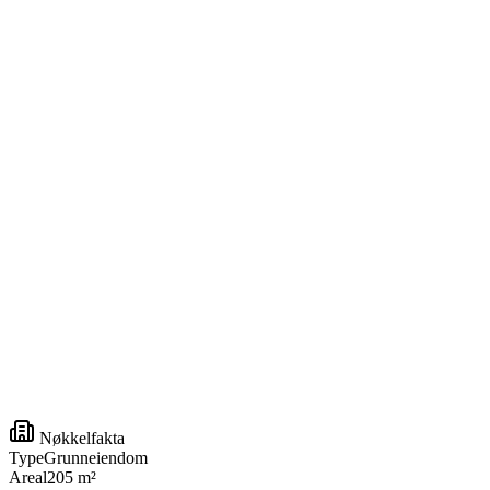
Nøkkelfakta
Type
Grunneiendom
Areal
205 m²