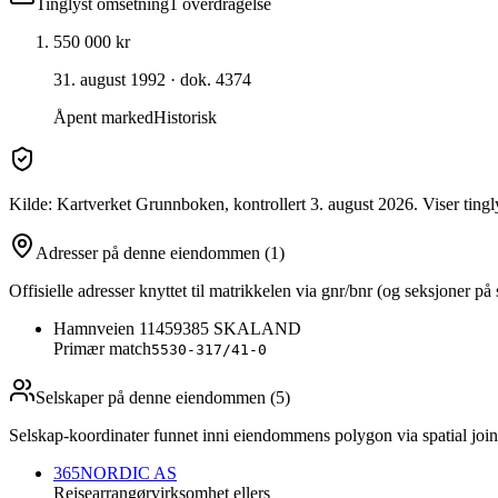
Tinglyst omsetning
1
overdragelse
550 000 kr
31. august 1992
· dok. 4374
Åpent marked
Historisk
Kilde: Kartverket Grunnboken
, kontrollert 3. august 2026
. Viser tin
Adresser på denne eiendommen
(1)
Offisielle adresser knyttet til matrikkelen via gnr/bnr (og seksjone
Hamnveien 1145
9385
SKALAND
Primær match
5530-317/41-0
Selskaper på denne eiendommen (
5
)
Selskap-koordinater funnet inni eiendommens polygon via spatial join
365NORDIC AS
Reisearrangørvirksomhet ellers