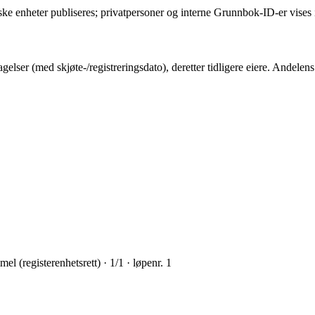
ske enheter publiseres; privatpersoner og interne Grunnbok-ID-er vises 
gelser (med skjøte-/registreringsdato), deretter tidligere eiere. Andel
l (registerenhetsrett) · 1/1 · løpenr. 1