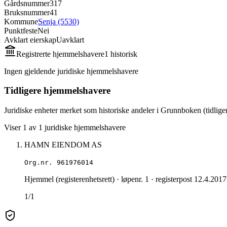
Gårdsnummer
317
Bruksnummer
41
Kommune
Senja (5530)
Punktfeste
Nei
Avklart eierskap
Uavklart
Registrerte hjemmelshavere
1
historisk
Ingen gjeldende juridiske hjemmelshavere
Tidligere hjemmelshavere
Juridiske enheter merket som historiske andeler i Grunnboken (tidliger
Viser
1
av
1
juridiske hjemmelshavere
HAMN EIENDOM AS
Org.nr.
961976014
Hjemmel (registerenhetsrett)
· løpenr. 1
· registerpost 12.4.2017
1/1