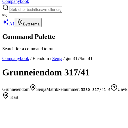
Companybook
⌘
K
AI
Bytt tema
Command Palette
Search for a command to run...
Companybook
/
Eiendom
/
Senja
/
gnr
317
/bnr
41
Grunneiendom
317
/
41
Grunneiendom
Senja
Matrikkelnummer:
Uavkl
5530-317/41-0
Kart