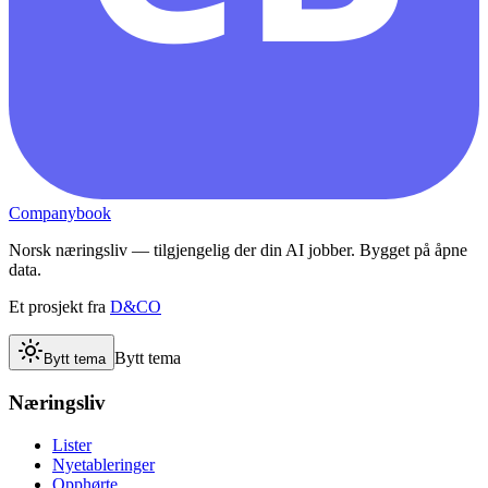
Companybook
Norsk næringsliv — tilgjengelig der din AI jobber. Bygget på åpne
data.
Et prosjekt fra
D&CO
Bytt tema
Bytt tema
Næringsliv
Lister
Nyetableringer
Opphørte