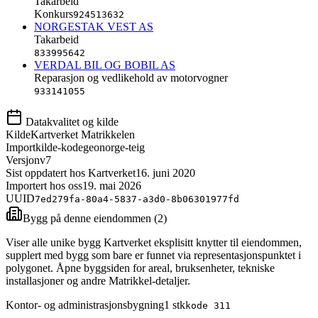
Takarbeid
Konkurs
924513632
NORGESTAK VEST AS
Takarbeid
833995642
VERDAL BIL OG BOBIL AS
Reparasjon og vedlikehold av motorvogner
933141055
Datakvalitet og kilde
Kilde
Kartverket Matrikkelen
Importkilde-kode
geonorge-teig
Versjon
v7
Sist oppdatert hos Kartverket
16. juni 2020
Importert hos oss
19. mai 2026
UUID
7ed279fa-80a4-5837-a3d0-8b06301977fd
Bygg på denne eiendommen (
2
)
Viser alle unike bygg Kartverket eksplisitt knytter til eiendommen,
supplert med bygg som bare er funnet via representasjonspunktet i
polygonet. Åpne byggsiden for areal, bruksenheter, tekniske
installasjoner og andre Matrikkel-detaljer.
Kontor- og administrasjonsbygning
1
stk
kode
311