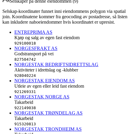
Selskaper på denne eiendommen (
9
)
Selskap-koordinater funnet inni eiendommens polygon via spatial
join. Koordinatene kommer fra geocoding av postadresse, så listen
kan inkludere naboeiendommer hvis koordinatet er upresist.
ENTREPRIMA AS
Kjøp og salg av egen fast eiendom
929100018
NORGESFRAKT AS
Godstransport på vei
827504742
NORGESTAK BEDRIFTSIDRETTSLAG
Aktiviteter i idrettslag og -klubber
928040224
NORGESTAK EIENDOM AS
Utleie av egen eller leid fast eiendom
921269331
NORGESTAK NORGE AS
Takarbeid
922149038
NORGESTAK TRØNDELAG AS
Takarbeid
915320813
NORGESTAK TRONDHEIM AS