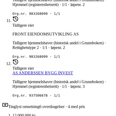
Hjemmel (registerenhetsrett) · 1/1 · løpenr. 2
Org.nr.
983268099
·
1/1
Tidligere eier
FRONT EIENDOMSUTVIKLING AS
Tidligere hjemmelshaver (historisk andel i Grunnboken) ·
Rettighetstype 2 · 1/1 · løpenr. 2
Org.nr.
983268099
·
1/1
Tidligere eier
AS ANDERSSEN BYGG INVEST
Tidligere hjemmelshaver (historisk andel i Grunnboken) ·
Hjemmel (registerenhetsrett) · 1/1 · løpenr. 3
Org.nr.
937506678
·
1/1
Tinglyst omsetning
6
overdragelse
r
· 4 med pris
12 000 000 kr