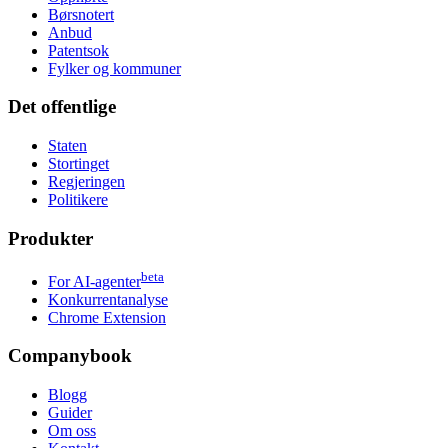
Børsnotert
Anbud
Patentsok
Fylker og kommuner
Det offentlige
Staten
Stortinget
Regjeringen
Politikere
Produkter
beta
For AI-agenter
Konkurrentanalyse
Chrome Extension
Companybook
Blogg
Guider
Om oss