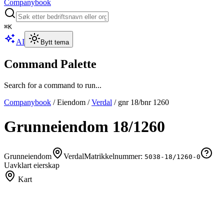
Companybook
⌘
K
AI
Bytt tema
Command Palette
Search for a command to run...
Companybook
/
Eiendom
/
Verdal
/
gnr
18
/bnr
1260
Grunneiendom
18
/
1260
Grunneiendom
Verdal
Matrikkelnummer:
5038-18/1260-0
Uavklart eierskap
Kart