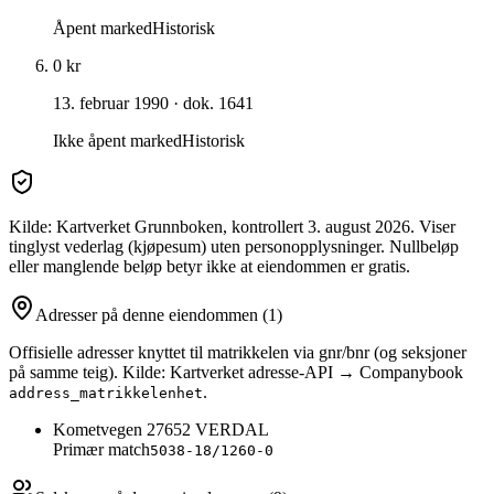
Åpent marked
Historisk
0 kr
13. februar 1990
· dok. 1641
Ikke åpent marked
Historisk
Kilde: Kartverket Grunnboken
, kontrollert 3. august 2026
. Viser
tinglyst vederlag (kjøpesum) uten personopplysninger. Nullbeløp
eller manglende beløp betyr ikke at eiendommen er gratis.
Adresser på denne eiendommen
(1)
Offisielle adresser knyttet til matrikkelen via gnr/bnr (og seksjoner
på samme teig). Kilde: Kartverket adresse-API → Companybook
.
address_matrikkelenhet
Kometvegen 2
7652
VERDAL
Primær match
5038-18/1260-0