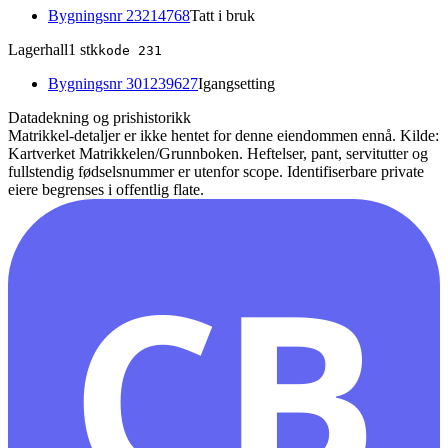
Bygningsnr
23214768
Tatt i bruk
Lagerhall
1
stk
kode
231
Bygningsnr
301239627
Igangsetting
Datadekning og prishistorikk
Matrikkel-detaljer er ikke hentet for denne eiendommen ennå.
Kilde:
Kartverket Matrikkelen/Grunnboken. Heftelser, pant, servitutter og
fullstendig fødselsnummer er utenfor scope. Identifiserbare private
eiere begrenses i offentlig flate.
CB