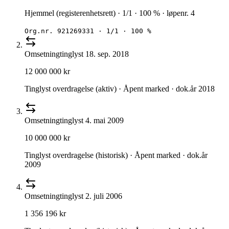
Hjemmel (registerenhetsrett) · 1/1 · 100 % · løpenr. 4
Org.nr.
921269331
·
1/1 · 100 %
Omsetning
tinglyst
18. sep. 2018
12 000 000 kr
Tinglyst overdragelse (aktiv) · Åpent marked · dok.år 2018
Omsetning
tinglyst
4. mai 2009
10 000 000 kr
Tinglyst overdragelse (historisk) · Åpent marked · dok.år
2009
Omsetning
tinglyst
2. juli 2006
1 356 196 kr