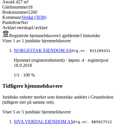
Areal
4 427 m²
Gårdsnummer
18
Bruksnummer
1260
Kommune
Verdal (5038)
Punktfeste
Nei
Avklart eierskap
Uavklart
Registrerte hjemmelshavere
1
gjeldende
5
historisk
e
Viser
1
av
1
juridiske hjemmelshavere
NORGESTAK EIENDOM AS
Org.nr.
921269331
Hjemmel (registerenhetsrett)
· løpenr. 4
· registerpost
18.9.2018
1/1 · 100 %
Tidligere hjemmelshavere
Juridiske enheter merket som historiske andeler i Grunnboken
(tidligere eier på samme rett).
Viser
5
av
5
juridiske hjemmelshavere
SIVA VERDAL EIENDOM AS
Org.nr.
885027512