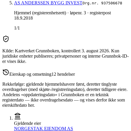
AS ANDERSSEN BYGG INVEST
Org.nr.
937506678
Hjemmel (registerenhetsrett)
· løpenr. 3
· registerpost
18.9.2018
1/1
Kilde: Kartverket Grunnboken
, kontrollert 3. august 2026
.
Kun
juridiske enheter publiseres; privatpersoner og interne Grunnbok-ID-
er vises ikke.
Eierskap og omsetning
12
hendelser
Rekkefølge: gjeldende hjemmelshavere først, deretter tinglyste
overdragelser (med skjøte-/registreringsdato), deretter tidligere eiere.
Andelens «oppdateringsdato» i Grunnboken er en teknisk
registerdato — ikke overdragelsesdato — og vises derfor ikke som
eierskiftedato her.
Gjeldende eier
NORGESTAK EIENDOM AS