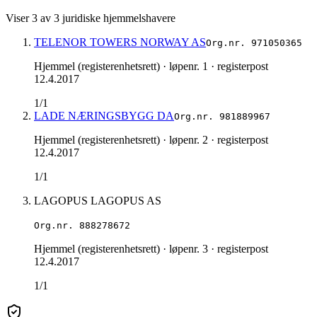
Viser
3
av
3
juridiske hjemmelshavere
TELENOR TOWERS NORWAY AS
Org.nr.
971050365
Hjemmel (registerenhetsrett)
· løpenr. 1
· registerpost
12.4.2017
1/1
LADE NÆRINGSBYGG DA
Org.nr.
981889967
Hjemmel (registerenhetsrett)
· løpenr. 2
· registerpost
12.4.2017
1/1
LAGOPUS LAGOPUS AS
Org.nr.
888278672
Hjemmel (registerenhetsrett)
· løpenr. 3
· registerpost
12.4.2017
1/1