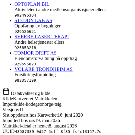
OPTOPLAN BIL
Aktiviteter i andre medlemsorganisasjoner ellers
992496304
STEDDY LAB AS
Oppføring av bygninger
929526651
SVERRE LASER TERAPI
Andre helsetjenester ellers
925858218
TOMJOR DRIFT AS
Eiendomsforvaltning på oppdrag
929595823
VOLARE TRONDHEIM AS
Forsikringsformidling
983357199
Datakvalitet og kilde
Kilde
Kartverket Matrikkelen
Importkilde-kode
geonorge-teig
Versjon
v11
Sist oppdatert hos Kartverket
16. juni 2020
Importert hos oss
19. mai 2026
Matrikkel-detaljer hentet
8. august 2026
UUID
43587339-0d57-5cff-8f35-fc4c13157c7d