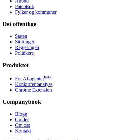
Anbud
Patentsok
Fylker og kommuner
Det offentlige
Staten
Stortinget
Regjeringen
Politikere
Produkter
beta
For AI-agenter
Konkurrentanalyse
Chrome Extension
Companybook
Blogg
Guider
Om oss
Kontakt