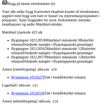
Bygg på denne eiendommen (
6
)
Viser alle unike bygg Kartverket eksplisitt knytter til eiendommen,
supplert med bygg som bare er funnet via representasjonspunktet i
polygonet. Åpne byggsiden for areal, bruksenheter, tekniske
installasjoner og andre Matrikkel-detaljer.
Matrikkel typekode 42
3
stk
Bygningsnr
182128538
Matrikkel statuskode 9
Bekreftet
relasjon
Detaljside mangler i Bygningspunkt-grunnlaget
Bygningsnr
182128562
Matrikkel statuskode 12
Bekreftet
relasjon
Detaljside mangler i Bygningspunkt-grunnlaget
Bygningsnr
182128570
Matrikkel statuskode 12
Bekreftet
relasjon
Detaljside mangler i Bygningspunkt-grunnlaget
Annen kontorbygning
1
stk
kode
319
Bygningsnr
10510279
Tatt i bruk
Bekreftet relasjon
Lagerhall
1
stk
kode
231
Bygningsnr
10526558
Tatt i bruk
Bekreftet relasjon
Annen industribygning
1
stk
kode
219