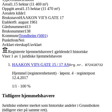
Areal
1.15 hektar (11 469 m²)
Oppgitt areal
1.15 hektar (11 470 m²)
Arealets kilde
1
Bruksnavn
HAAKON VII`S GATE 17
Etablert
9. august 1961
Gårdsnummer
413
Bruksnummer
138
Kommune
Trondheim (5001)
Punktfeste
Nei
Avklart eierskap
Uavklart
Registrerte hjemmelshavere
1
gjeldende
3
historisk
e
Viser
1
av
1
juridiske hjemmelshavere
HAAKON VII'S GATE 15 / 17 AS
Org.nr.
872410732
Hjemmel (registerenhetsrett)
· løpenr. 4
· registerpost
12.4.2017
1/1 · 100 %
Tidligere hjemmelshavere
Juridiske enheter merket som historiske andeler i Grunnboken
(tidligere eier på samme rett).