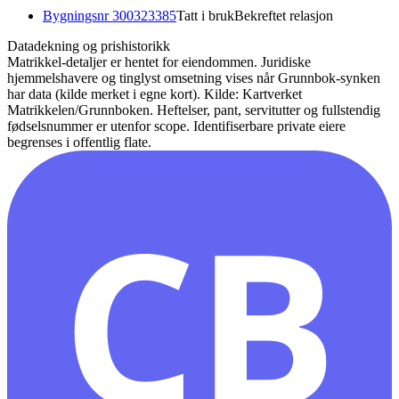
Bygningsnr
300323385
Tatt i bruk
Bekreftet relasjon
Datadekning og prishistorikk
Matrikkel-detaljer er hentet for eiendommen. Juridiske
hjemmelshavere og tinglyst omsetning vises når Grunnbok-synken
har data (kilde merket i egne kort).
Kilde: Kartverket
Matrikkelen/Grunnboken. Heftelser, pant, servitutter og fullstendig
fødselsnummer er utenfor scope. Identifiserbare private eiere
begrenses i offentlig flate.
CB