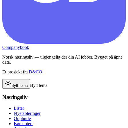
Companybook
Norsk næringsliv — tilgjengelig der din AI jobber. Bygget på åpne
data.
Et prosjekt fra
D&CO
Bytt tema
Bytt tema
Næringsliv
Lister
Nyetableringer
Opphørte
Børsnotert