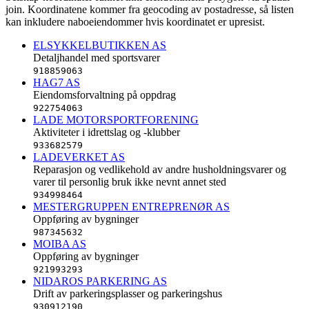
join. Koordinatene kommer fra geocoding av postadresse, så listen
kan inkludere naboeiendommer hvis koordinatet er upresist.
ELSYKKELBUTIKKEN AS
Detaljhandel med sportsvarer
918859063
HAG7 AS
Eiendomsforvaltning på oppdrag
922754063
LADE MOTORSPORTFORENING
Aktiviteter i idrettslag og -klubber
933682579
LADEVERKET AS
Reparasjon og vedlikehold av andre husholdningsvarer og
varer til personlig bruk ikke nevnt annet sted
934998464
MESTERGRUPPEN ENTREPRENØR AS
Oppføring av bygninger
987345632
MOIBA AS
Oppføring av bygninger
921993293
NIDAROS PARKERING AS
Drift av parkeringsplasser og parkeringshus
930912190