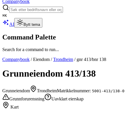
Companybook
⌘
K
AI
Bytt tema
Command Palette
Search for a command to run...
Companybook
/
Eiendom
/
Trondheim
/
gnr
413
/bnr
138
Grunneiendom
413
/
138
Grunneiendom
Trondheim
Matrikkelnummer:
5001-413/138-0
Grunnforurensning
Uavklart eierskap
Kart