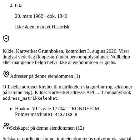
0 kr
20. mars 1962
· dok. 1340
Ikke åpent marked
Historisk
Kilde: Kartverket Grunnboken
, kontrollert 3. august 2026
. Viser
tinglyst vederlag (kjøpesum) uten personopplysninger. Nullbeløp
eller manglende beløp betyr ikke at eiendommen er gratis.
Adresser på denne eiendommen
(1)
Offisielle adresser knyttet til matrikkelen via gnr/bnr (og seksjoner
på samme teig). Kilde: Kartverket adresse-API → Companybook
.
address_matrikkelenhet
Haakon VII's gate 17
7041
TRONDHEIM
Primær match
5001-413/138-0
Selskaper på denne eiendommen (
12
)
Selskap-koordinater funnet inni eiendommens polygon via spatial