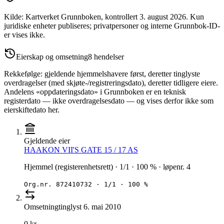
Kilde: Kartverket Grunnboken
, kontrollert 3. august 2026
.
Kun
juridiske enheter publiseres; privatpersoner og interne Grunnbok-ID-
er vises ikke.
Eierskap og omsetning
8
hendelser
Rekkefølge: gjeldende hjemmelshavere først, deretter tinglyste
overdragelser (med skjøte-/registreringsdato), deretter tidligere eiere.
Andelens «oppdateringsdato» i Grunnboken er en teknisk
registerdato — ikke overdragelsesdato — og vises derfor ikke som
eierskiftedato her.
Gjeldende eier
HAAKON VII'S GATE 15 / 17 AS
Hjemmel (registerenhetsrett) · 1/1 · 100 % · løpenr. 4
Org.nr.
872410732
·
1/1 · 100 %
Omsetning
tinglyst
6. mai 2010
0 kr