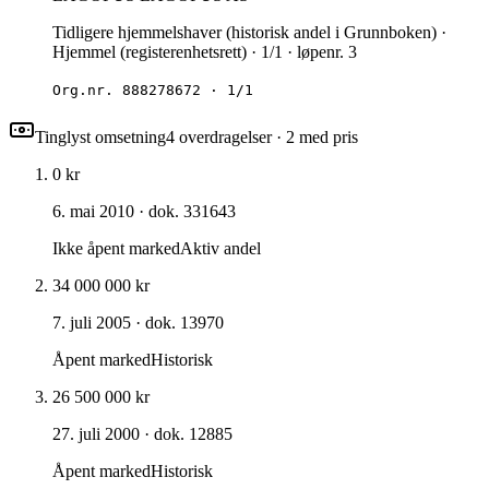
Tidligere hjemmelshaver (historisk andel i Grunnboken) ·
Hjemmel (registerenhetsrett) · 1/1 · løpenr. 3
Org.nr.
888278672
·
1/1
Tinglyst omsetning
4
overdragelse
r
· 2 med pris
0 kr
6. mai 2010
· dok. 331643
Ikke åpent marked
Aktiv andel
34 000 000 kr
7. juli 2005
· dok. 13970
Åpent marked
Historisk
26 500 000 kr
27. juli 2000
· dok. 12885
Åpent marked
Historisk