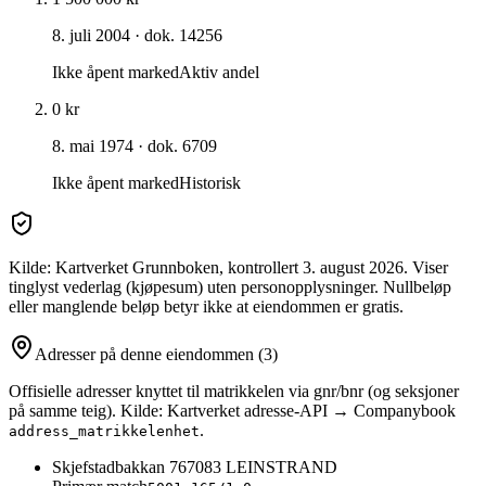
8. juli 2004
· dok. 14256
Ikke åpent marked
Aktiv andel
0 kr
8. mai 1974
· dok. 6709
Ikke åpent marked
Historisk
Kilde: Kartverket Grunnboken
, kontrollert 3. august 2026
. Viser
tinglyst vederlag (kjøpesum) uten personopplysninger. Nullbeløp
eller manglende beløp betyr ikke at eiendommen er gratis.
Adresser på denne eiendommen
(3)
Offisielle adresser knyttet til matrikkelen via gnr/bnr (og seksjoner
på samme teig). Kilde: Kartverket adresse-API → Companybook
.
address_matrikkelenhet
Skjefstadbakkan 76
7083
LEINSTRAND