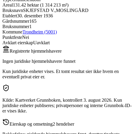
Areal
131.42 hektar (1 314 213 m²)
Bruksnavn
SKJEFSTAD V.,MOSLINGÅRD
Etablert
30. desember 1936
Gårdsnummer
165
Bruksnummer
1
Kommune
Trondheim (5001)
Punktfeste
Nei
Avklart eierskap
Uavklart
Registrerte hjemmelshavere
Ingen juridiske hjemmelshavere funnet
Kun juridiske enheter vises. Et tomt resultat sier ikke hvem en
eventuell privat eier er.
Kilde: Kartverket Grunnboken
, kontrollert 3. august 2026
.
Kun
juridiske enheter publiseres; privatpersoner og interne Grunnbok-ID-
er vises ikke.
Eierskap og omsetning
2
hendelser