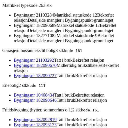
Matrikkel typekode 26
3
stk
Bygningsnr
21103284
Matrikkel statuskode 12
Bekreftet
relasjon
Detaljside mangler i Bygningspunkt-grunnlaget
Bygningsnr
182090689
Matrikkel statuskode 12
Bekreftet
relasjon
Detaljside mangler i Bygningspunkt-grunnlaget
Bygningsnr
182771082
Matrikkel statuskode 9
Bekreftet
relasjon
Detaljside mangler i Bygningspunkt-grunnlaget
Garasje/uthus/anneks til bolig
3
stk
kode
181
Bygningsnr
21103292
Tatt i bruk
Bekreftet relasjon
Bygningsnr
182090670
Midlertidig brukstillatelse
Bekreftet
relasjon
Bygningsnr
182090727
Tatt i bruk
Bekreftet relasjon
Enebolig
2
stk
kode
111
Bygningsnr
10468434
Tatt i bruk
Bekreftet relasjon
Bygningsnr
182090646
Tatt i bruk
Bekreftet relasjon
Fritidsbygning (hytter, sommerhus o.l.)
2
stk
kode
161
Bygningsnr
182092819
Tatt i bruk
Bekreftet relasjon
Bygningsnr
182093173
Tatt i bruk
Bekreftet relasjon