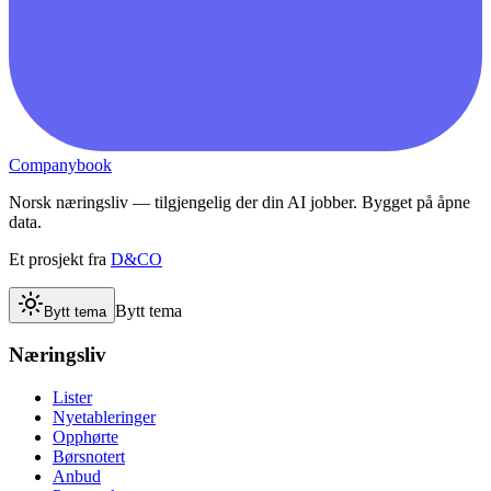
Companybook
Norsk næringsliv — tilgjengelig der din AI jobber. Bygget på åpne
data.
Et prosjekt fra
D&CO
Bytt tema
Bytt tema
Næringsliv
Lister
Nyetableringer
Opphørte
Børsnotert
Anbud