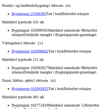
Husdyr- og landbruksbygning
1
stk
kode
241
Bygningsnr
21049395
Tatt i bruk
Bekreftet relasjon
Matrikkel typekode 43
1
stk
Bygningsnr
182090565
Matrikkel statuskode 9
Bekreftet
relasjon
Detaljside mangler i Bygningspunkt-grunnlaget
Våningshus
1
stk
kode
113
Bygningsnr
182090662
Tatt i bruk
Bekreftet relasjon
Matrikkel typekode 21
1
stk
Bygningsnr
182092827
Matrikkel statuskode 9
Bekreftet
relasjon
Detaljside mangler i Bygningspunkt-grunnlaget
Naust, båthus, sjøbu
1
stk
kode
182
Bygningsnr
182092835
Tatt i bruk
Bekreftet relasjon
Matrikkel typekode 48
1
stk
Bygningsnr
182772429
Matrikkel statuskode 12
Bekreftet