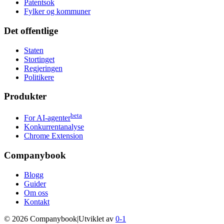
Patentsok
Fylker og kommuner
Det offentlige
Staten
Stortinget
Regjeringen
Politikere
Produkter
beta
For AI-agenter
Konkurrentanalyse
Chrome Extension
Companybook
Blogg
Guider
Om oss
Kontakt
©
2026
Companybook
|
Utviklet av
0-1