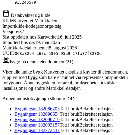
915245579
Datakvalitet og kilde
Kilde
Kartverket Matrikkelen
Importkilde-kode
geonorge-teig
Versjon
v37
Sist oppdatert hos Kartverket
16. juli 2025
Importert hos oss
19. mai 2026
Matrikkel-detaljer hentet
8. august 2026
UUID
063a82c4-c67c-5805-95a9-17fa87f3280c
Bygg på denne eiendommen (
21
)
Viser alle unike bygg Kartverket eksplisitt knytter til eiendommen,
supplert med bygg som bare er funnet via representasjonspunktet i
polygonet. Åpne byggsiden for areal, bruksenheter, tekniske
installasjoner og andre Matrikkel-detaljer.
Annen industribygning
5
stk
kode
249
Bygningsnr
182086703
Tatt i bruk
Bekreftet relasjon
Bygningsnr
182090654
Tatt i bruk
Bekreftet relasjon
Bygningsnr
182090719
Tatt i bruk
Bekreftet relasjon
Bygningsnr
182093157
Tatt i bruk
Bekreftet relasjon
Bygningsnr
182772437
Tatt i bruk
Bekreftet relasjon