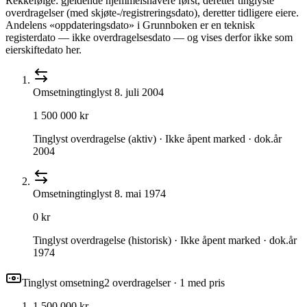
Rekkefølge: gjeldende hjemmelshavere først, deretter tinglyste
overdragelser (med skjøte-/registreringsdato), deretter tidligere eiere.
Andelens «oppdateringsdato» i Grunnboken er en teknisk
registerdato — ikke overdragelsesdato — og vises derfor ikke som
eierskiftedato her.
Omsetning
tinglyst
8. juli 2004
1 500 000 kr
Tinglyst overdragelse (aktiv) · Ikke åpent marked · dok.år
2004
Omsetning
tinglyst
8. mai 1974
0 kr
Tinglyst overdragelse (historisk) · Ikke åpent marked · dok.år
1974
Tinglyst omsetning
2
overdragelse
r
· 1 med pris
1 500 000 kr