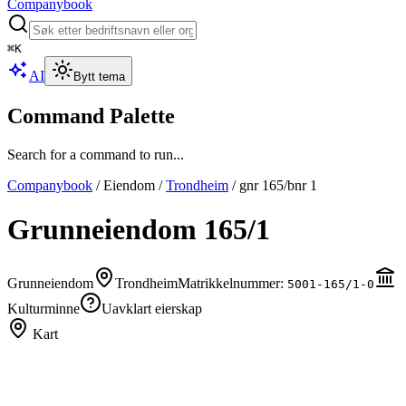
Companybook
⌘
K
AI
Bytt tema
Command Palette
Search for a command to run...
Companybook
/
Eiendom
/
Trondheim
/
gnr
165
/bnr
1
Grunneiendom
165
/
1
Grunneiendom
Trondheim
Matrikkelnummer:
5001-165/1-0
Kulturminne
Uavklart eierskap
Kart