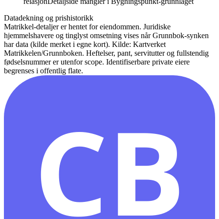
relasjon
Detaljside mangler i Bygningspunkt-grunnlaget
Datadekning og prishistorikk
Matrikkel-detaljer er hentet for eiendommen. Juridiske
hjemmelshavere og tinglyst omsetning vises når Grunnbok-synken
har data (kilde merket i egne kort).
Kilde: Kartverket
Matrikkelen/Grunnboken. Heftelser, pant, servitutter og fullstendig
fødselsnummer er utenfor scope. Identifiserbare private eiere
begrenses i offentlig flate.
CB