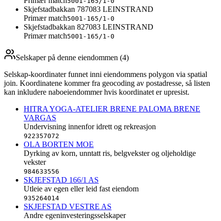
Primær match
5001-165/1-0
Skjefstadbakkan 78
7083
LEINSTRAND
Primær match
5001-165/1-0
Skjefstadbakkan 82
7083
LEINSTRAND
Primær match
5001-165/1-0
Selskaper på denne eiendommen (
4
)
Selskap-koordinater funnet inni eiendommens polygon via spatial
join. Koordinatene kommer fra geocoding av postadresse, så listen
kan inkludere naboeiendommer hvis koordinatet er upresist.
HITRA YOGA-ATELIER BRENE PALOMA BRENE
VARGAS
Undervisning innenfor idrett og rekreasjon
922357072
OLA BORTEN MOE
Dyrking av korn, unntatt ris, belgvekster og oljeholdige
vekster
984633556
SKJEFSTAD 166/1 AS
Utleie av egen eller leid fast eiendom
935264014
SKJEFSTAD VESTRE AS
Andre egeninvesteringsselskaper