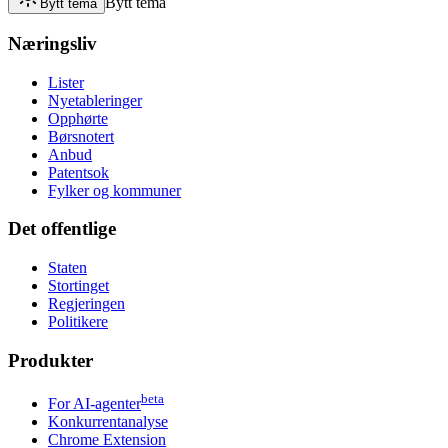
Bytt tema
Bytt tema
Næringsliv
Lister
Nyetableringer
Opphørte
Børsnotert
Anbud
Patentsok
Fylker og kommuner
Det offentlige
Staten
Stortinget
Regjeringen
Politikere
Produkter
beta
For AI-agenter
Konkurrentanalyse
Chrome Extension