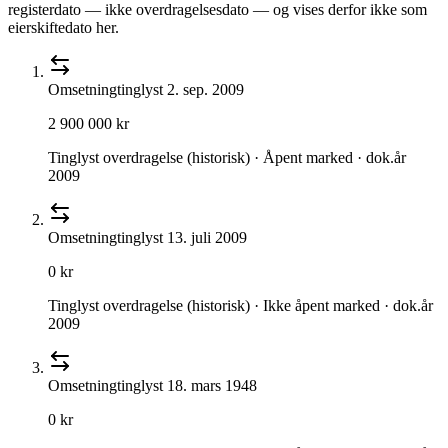
registerdato — ikke overdragelsesdato — og vises derfor ikke som
eierskiftedato her.
Omsetning
tinglyst
2. sep. 2009
2 900 000 kr
Tinglyst overdragelse (historisk) · Åpent marked · dok.år
2009
Omsetning
tinglyst
13. juli 2009
0 kr
Tinglyst overdragelse (historisk) · Ikke åpent marked · dok.år
2009
Omsetning
tinglyst
18. mars 1948
0 kr