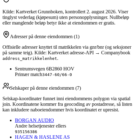
Kilde: Kartverket Grunnboken
, kontrollert 2. august 2026
. Viser
tinglyst vederlag (kjøpesum) uten personopplysninger. Nullbeløp
eller manglende beløp betyr ikke at eiendommen er gratis.
Adresser på denne eiendommen
(1)
Offisielle adresser knyttet til matrikkelen via gnr/bnr (og seksjoner
på samme teig). Kilde: Kartverket adresse-API → Companybook
.
address_matrikkelenhet
Sentrumsvegen 6B
2860
HOV
Primær match
3447-60/66-0
Selskaper på denne eiendommen (
7
)
Selskap-koordinater funnet inni eiendommens polygon via spatial
join. Koordinatene kommer fra geocoding av postadresse, så listen
kan inkludere naboeiendommer hvis koordinatet er upresist.
BORGAN AUDIO
Andre helsetjenester ellers
935156386
HAGEN & HASLENE AS