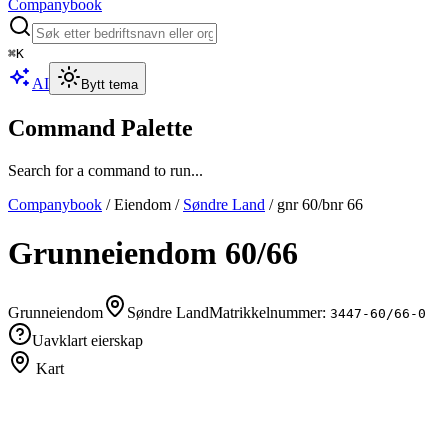
Companybook
⌘
K
AI
Bytt tema
Command Palette
Search for a command to run...
Companybook
/
Eiendom
/
Søndre Land
/
gnr
60
/bnr
66
Grunneiendom
60
/
66
Grunneiendom
Søndre Land
Matrikkelnummer:
3447-60/66-0
Uavklart eierskap
Kart