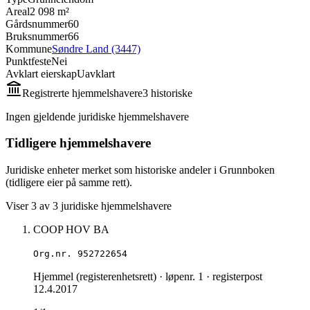
Areal
2 098 m²
Gårdsnummer
60
Bruksnummer
66
Kommune
Søndre Land (3447)
Punktfeste
Nei
Avklart eierskap
Uavklart
Registrerte hjemmelshavere
3
historisk
e
Ingen gjeldende juridiske hjemmelshavere
Tidligere hjemmelshavere
Juridiske enheter merket som historiske andeler i Grunnboken
(tidligere eier på samme rett).
Viser
3
av
3
juridiske hjemmelshavere
COOP HOV BA
Org.nr.
952722654
Hjemmel (registerenhetsrett)
· løpenr. 1
· registerpost
12.4.2017