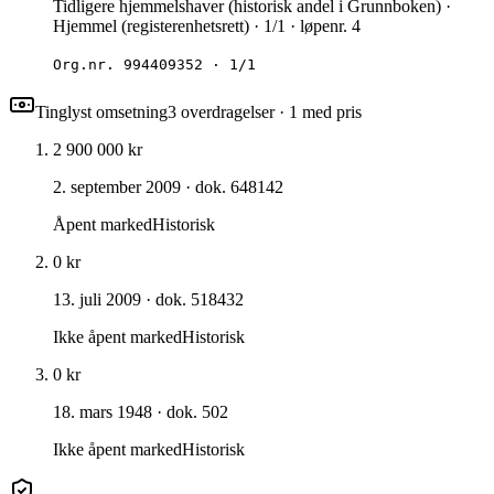
Tidligere hjemmelshaver (historisk andel i Grunnboken) ·
Hjemmel (registerenhetsrett) · 1/1 · løpenr. 4
Org.nr.
994409352
·
1/1
Tinglyst omsetning
3
overdragelse
r
· 1 med pris
2 900 000 kr
2. september 2009
· dok. 648142
Åpent marked
Historisk
0 kr
13. juli 2009
· dok. 518432
Ikke åpent marked
Historisk
0 kr
18. mars 1948
· dok. 502
Ikke åpent marked
Historisk