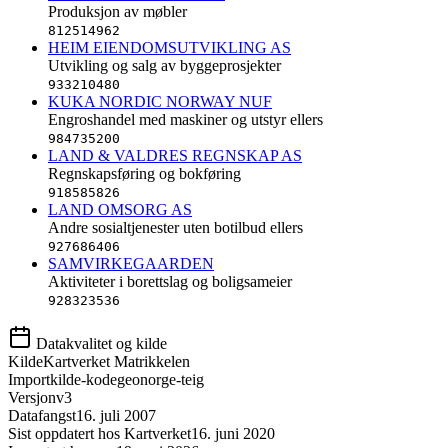
Produksjon av møbler
812514962
HEIM EIENDOMSUTVIKLING AS
Utvikling og salg av byggeprosjekter
933210480
KUKA NORDIC NORWAY NUF
Engroshandel med maskiner og utstyr ellers
984735200
LAND & VALDRES REGNSKAP AS
Regnskapsføring og bokføring
918585826
LAND OMSORG AS
Andre sosialtjenester uten botilbud ellers
927686406
SAMVIRKEGAARDEN
Aktiviteter i borettslag og boligsameier
928323536
Datakvalitet og kilde
Kilde
Kartverket Matrikkelen
Importkilde-kode
geonorge-teig
Versjon
v3
Datafangst
16. juli 2007
Sist oppdatert hos Kartverket
16. juni 2020