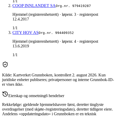
1/1
COOP INNLANDET SA
Org.nr.
979419287
Hjemmel (registerenhetsrett)
· løpenr. 3
· registerpost
12.4.2017
1/1
CITY HOV AS
Org.nr.
994409352
Hjemmel (registerenhetsrett)
· løpenr. 4
· registerpost
13.6.2019
1/1
Kilde: Kartverket Grunnboken
, kontrollert 2. august 2026
.
Kun
juridiske enheter publiseres; privatpersoner og interne Grunnbok-ID-
er vises ikke.
Eierskap og omsetning
6
hendelser
Rekkefølge: gjeldende hjemmelshavere først, deretter tinglyste
overdragelser (med skjøte-/registreringsdato), deretter tidligere eiere.
Andelens «oppdateringsdato» i Grunnboken er en teknisk