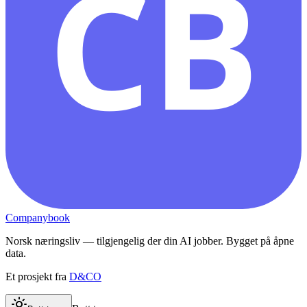
CB
Companybook
Norsk næringsliv — tilgjengelig der din AI jobber. Bygget på åpne
data.
Et prosjekt fra
D&CO