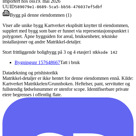
Importert hos oss
19. mai 2026
UUID
589079e1-8689-5ca5-bb56-476037ef5dbf
Bygg på denne eiendommen (
1
)
Viser alle unike bygg Kartverket eksplisitt knytter til eiendommen,
supplert med bygg som bare er funnet via representasjonspunktet i
polygonet. Åpne byggsiden for areal, bruksenheter, tekniske
installasjoner og andre Matrikkel-detaljer.
Stort frittliggende boligbygg på 3 og 4 etasjer
1
stk
kode
142
Bygningsnr
157648667
Tatt i bruk
Datadekning og prishistorikk
Matrikkel-detaljer er ikke hentet for denne eiendommen ennå.
Kilde:
Kartverket Matrikkelen/Grunnboken. Heftelser, pant, servitutter og
fullstendig fødselsnummer er utenfor scope. Identifiserbare private
eiere begrenses i offentlig flate.