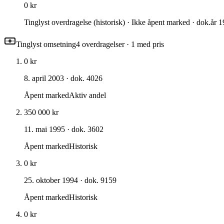
0 kr
Tinglyst overdragelse (historisk) · Ikke åpent marked · dok.år 
Tinglyst omsetning
4
overdragelse
r
· 1 med pris
0 kr
8. april 2003
· dok. 4026
Åpent marked
Aktiv andel
350 000 kr
11. mai 1995
· dok. 3602
Åpent marked
Historisk
0 kr
25. oktober 1994
· dok. 9159
Åpent marked
Historisk
0 kr