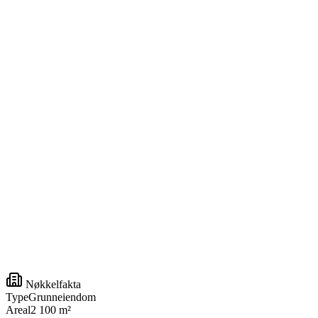
Nøkkelfakta
Type
Grunneiendom
Areal
2 100 m²