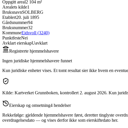
Oppgitt areal
2 104 m²
Arealets kilde
1
Bruksnavn
SOLBERG
Etablert
20. juli 1895
Gårdsnummer
94
Bruksnummer
32
Kommune
Eidsvoll (3240)
Punktfeste
Nei
Avklart eierskap
Uavklart
Registrerte hjemmelshavere
Ingen juridiske hjemmelshavere funnet
Kun juridiske enheter vises. Et tomt resultat sier ikke hvem en eventuell
Kilde: Kartverket Grunnboken
, kontrollert 2. august 2026
.
Kun juridi
Eierskap og omsetning
4
hendelser
Rekkefølge: gjeldende hjemmelshavere først, deretter tinglyste overdra
overdragelsesdato — og vises derfor ikke som eierskiftedato her.