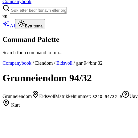
Companybook
⌘
K
AI
Bytt tema
Command Palette
Search for a command to run...
Companybook
/
Eiendom
/
Eidsvoll
/
gnr
94
/bnr
32
Grunneiendom
94
/
32
Grunneiendom
Eidsvoll
Matrikkelnummer:
Uavk
3240-94/32-0
Kart