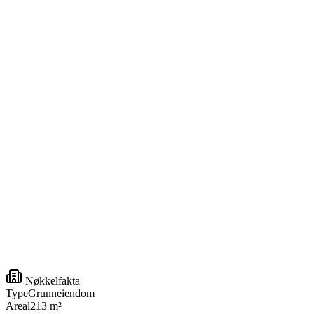
Nøkkelfakta
Type
Grunneiendom
Areal
213 m²