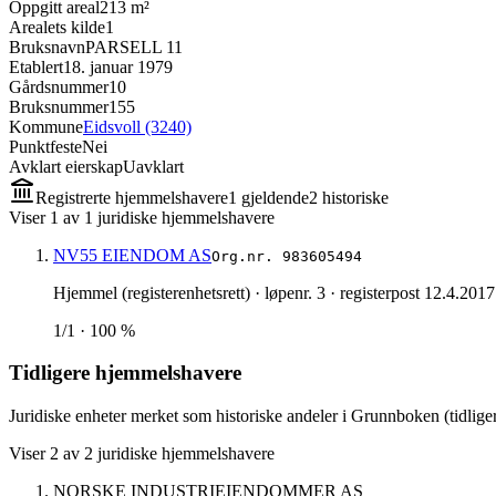
Oppgitt areal
213 m²
Arealets kilde
1
Bruksnavn
PARSELL 11
Etablert
18. januar 1979
Gårdsnummer
10
Bruksnummer
155
Kommune
Eidsvoll (3240)
Punktfeste
Nei
Avklart eierskap
Uavklart
Registrerte hjemmelshavere
1
gjeldende
2
historisk
e
Viser
1
av
1
juridiske hjemmelshavere
NV55 EIENDOM AS
Org.nr.
983605494
Hjemmel (registerenhetsrett)
· løpenr. 3
· registerpost 12.4.2017
1/1 · 100 %
Tidligere hjemmelshavere
Juridiske enheter merket som historiske andeler i Grunnboken (tidliger
Viser
2
av
2
juridiske hjemmelshavere
NORSKE INDUSTRIEIENDOMMER AS