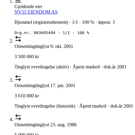
Gjeldende eier
NV55 EIENDOM AS
Hjemmel (registerenhetsrett) · 1/1 · 100 % · løpenr. 3
Org.nr.
983605494
·
1/1 · 100 %
Omsetning
tinglyst
9. okt. 2001
3 500 000 kr
Tinglyst overdragelse (aktiv) · Åpent marked · dok.år 2001
Omsetning
tinglyst
17. jan. 2001
3 610 000 kr
Tinglyst overdragelse (historisk) · Åpent marked · dok.år 2001
Omsetning
tinglyst
23. aug. 1988
5 000 000 kr