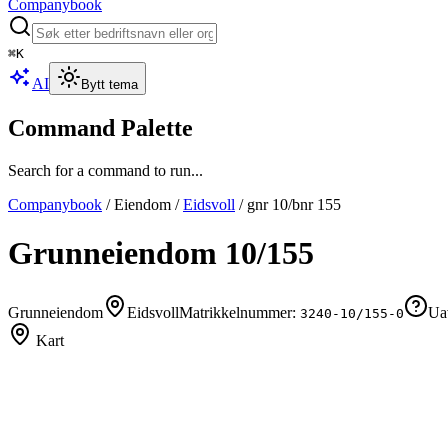
Companybook
⌘
K
AI
Bytt tema
Command Palette
Search for a command to run...
Companybook
/
Eiendom
/
Eidsvoll
/
gnr
10
/bnr
155
Grunneiendom
10
/
155
Grunneiendom
Eidsvoll
Matrikkelnummer:
Uav
3240-10/155-0
Kart