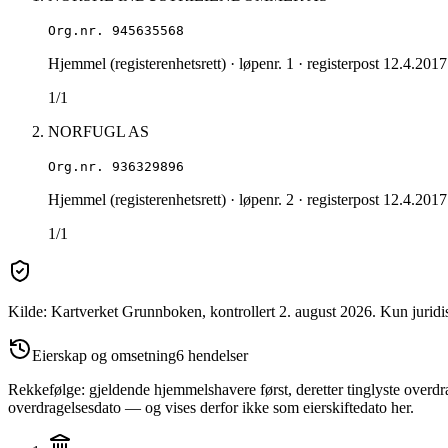
Org.nr.
945635568
Hjemmel (registerenhetsrett)
· løpenr. 1
· registerpost 12.4.2017
1/1
NORFUGL AS
Org.nr.
936329896
Hjemmel (registerenhetsrett)
· løpenr. 2
· registerpost 12.4.2017
1/1
Kilde: Kartverket Grunnboken
, kontrollert 2. august 2026
.
Kun juridi
Eierskap og omsetning
6
hendelser
Rekkefølge: gjeldende hjemmelshavere først, deretter tinglyste overdra
overdragelsesdato — og vises derfor ikke som eierskiftedato her.