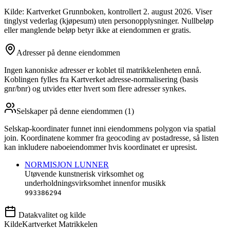
Kilde: Kartverket Grunnboken
, kontrollert 2. august 2026
. Viser
tinglyst vederlag (kjøpesum) uten personopplysninger. Nullbeløp
eller manglende beløp betyr ikke at eiendommen er gratis.
Adresser på denne eiendommen
Ingen kanoniske adresser er koblet til matrikkelenheten ennå.
Koblingen fylles fra Kartverket adresse-normalisering (basis
gnr/bnr) og utvides etter hvert som flere adresser synkes.
Selskaper på denne eiendommen (
1
)
Selskap-koordinater funnet inni eiendommens polygon via spatial
join. Koordinatene kommer fra geocoding av postadresse, så listen
kan inkludere naboeiendommer hvis koordinatet er upresist.
NORMISJON LUNNER
Utøvende kunstnerisk virksomhet og
underholdningsvirksomhet innenfor musikk
993386294
Datakvalitet og kilde
Kilde
Kartverket Matrikkelen