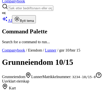
Companybook
⌘
K
AI
Bytt tema
Command Palette
Search for a command to run...
Companybook
/
Eiendom
/
Lunner
/
gnr
10
/bnr
15
Grunneiendom
10
/
15
Grunneiendom
Lunner
Matrikkelnummer:
3234-10/15-0
Uavklart eierskap
Kart