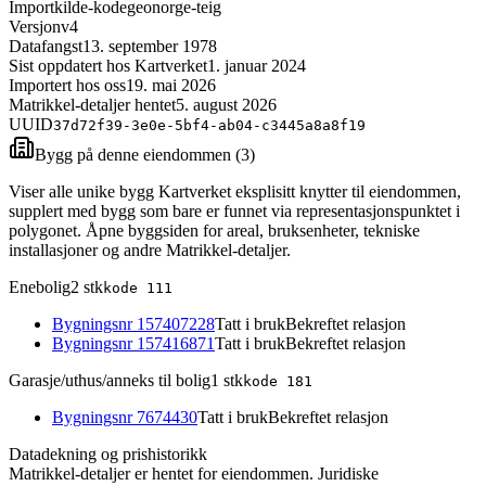
Importkilde-kode
geonorge-teig
Versjon
v4
Datafangst
13. september 1978
Sist oppdatert hos Kartverket
1. januar 2024
Importert hos oss
19. mai 2026
Matrikkel-detaljer hentet
5. august 2026
UUID
37d72f39-3e0e-5bf4-ab04-c3445a8a8f19
Bygg på denne eiendommen (
3
)
Viser alle unike bygg Kartverket eksplisitt knytter til eiendommen,
supplert med bygg som bare er funnet via representasjonspunktet i
polygonet. Åpne byggsiden for areal, bruksenheter, tekniske
installasjoner og andre Matrikkel-detaljer.
Enebolig
2
stk
kode
111
Bygningsnr
157407228
Tatt i bruk
Bekreftet relasjon
Bygningsnr
157416871
Tatt i bruk
Bekreftet relasjon
Garasje/uthus/anneks til bolig
1
stk
kode
181
Bygningsnr
7674430
Tatt i bruk
Bekreftet relasjon
Datadekning og prishistorikk
Matrikkel-detaljer er hentet for eiendommen. Juridiske