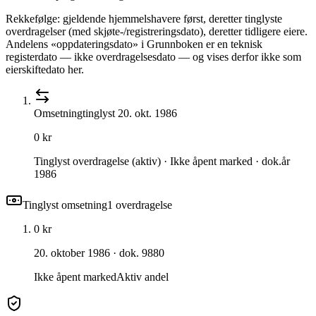
Rekkefølge: gjeldende hjemmelshavere først, deretter tinglyste
overdragelser (med skjøte-/registreringsdato), deretter tidligere eiere.
Andelens «oppdateringsdato» i Grunnboken er en teknisk
registerdato — ikke overdragelsesdato — og vises derfor ikke som
eierskiftedato her.
Omsetning
tinglyst
20. okt. 1986
0 kr
Tinglyst overdragelse (aktiv) · Ikke åpent marked · dok.år
1986
Tinglyst omsetning
1
overdragelse
0 kr
20. oktober 1986
· dok. 9880
Ikke åpent marked
Aktiv andel