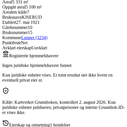
Areal
5 331 m²
Oppgitt areal
5 100 m²
Arealets kilde
7
Bruksnavn
KISERUD
Etablert
27. mai 1921
Gårdsnummer
10
Bruksnummer
15
Kommune
Lunner (3234)
Punktfeste
Nei
Avklart eierskap
Uavklart
Registrerte hjemmelshavere
Ingen juridiske hjemmelshavere funnet
Kun juridiske enheter vises. Et tomt resultat sier ikke hvem en
eventuell privat eier er.
Kilde: Kartverket Grunnboken
, kontrollert 2. august 2026
.
Kun
juridiske enheter publiseres; privatpersoner og interne Grunnbok-ID-
er vises ikke.
Eierskap og omsetning
1
hendelser