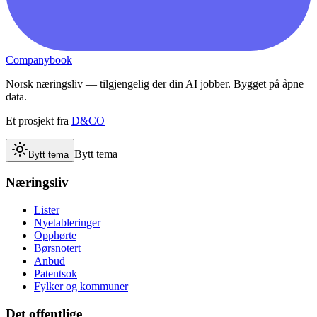
Companybook
Norsk næringsliv — tilgjengelig der din AI jobber. Bygget på åpne
data.
Et prosjekt fra
D&CO
Bytt tema
Bytt tema
Næringsliv
Lister
Nyetableringer
Opphørte
Børsnotert
Anbud
Patentsok
Fylker og kommuner
Det offentlige