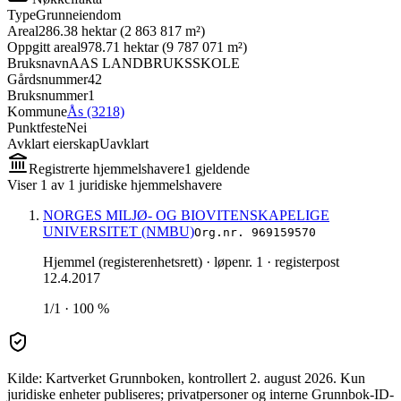
Type
Grunneiendom
Areal
286.38 hektar (2 863 817 m²)
Oppgitt areal
978.71 hektar (9 787 071 m²)
Bruksnavn
AAS LANDBRUKSSKOLE
Gårdsnummer
42
Bruksnummer
1
Kommune
Ås (3218)
Punktfeste
Nei
Avklart eierskap
Uavklart
Registrerte hjemmelshavere
1
gjeldende
Viser
1
av
1
juridiske hjemmelshavere
NORGES MILJØ- OG BIOVITENSKAPELIGE
UNIVERSITET (NMBU)
Org.nr.
969159570
Hjemmel (registerenhetsrett)
· løpenr. 1
· registerpost
12.4.2017
1/1 · 100 %
Kilde: Kartverket Grunnboken
, kontrollert 2. august 2026
.
Kun
juridiske enheter publiseres; privatpersoner og interne Grunnbok-ID-