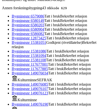
Annen forskningsbygning
43
stk
kode
629
Bygningsnr
6579086
Tatt i bruk
Bekreftet relasjon
Bygningsnr
6580149
Tatt i bruk
Bekreftet relasjon
Bygningsnr
6580203
Tatt i bruk
Bekreftet relasjon
Bygningsnr
6580904
Tatt i bruk
Bekreftet relasjon
Bygningsnr
6586082
Tatt i bruk
Bekreftet relasjon
Bygningsnr
12873425
Tatt i bruk
Bekreftet relasjon
Bygningsnr
15381051
Godkjent (rivetillatelse)
Bekreftet
relasjon
Bygningsnr
15381086
Tatt i bruk
Bekreftet relasjon
Bygningsnr
15381094
Tatt i bruk
Bekreftet relasjon
Bygningsnr
15381108
Tatt i bruk
Bekreftet relasjon
Bygningsnr
117677001
Tatt i bruk
Bekreftet relasjon
Bygningsnr
117677885
Tatt i bruk
Bekreftet relasjon
Bygningsnr
149076034
Tatt i bruk
Bekreftet relasjon
Kulturminne
SEFRAK
Bygningsnr
149076085
Tatt i bruk
Bekreftet relasjon
Bygningsnr
149076107
Tatt i bruk
Bekreftet relasjon
Bygningsnr
149076123
Tatt i bruk
Bekreftet relasjon
Kulturminne
Bygningsnr
149076190
Tatt i bruk
Bekreftet relasjon