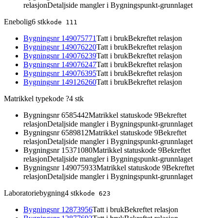
relasjon
Detaljside mangler i Bygningspunkt-grunnlaget
Enebolig
6
stk
kode
111
Bygningsnr
149075771
Tatt i bruk
Bekreftet relasjon
Bygningsnr
149076220
Tatt i bruk
Bekreftet relasjon
Bygningsnr
149076239
Tatt i bruk
Bekreftet relasjon
Bygningsnr
149076247
Tatt i bruk
Bekreftet relasjon
Bygningsnr
149076395
Tatt i bruk
Bekreftet relasjon
Bygningsnr
149126260
Tatt i bruk
Bekreftet relasjon
Matrikkel typekode ?
4
stk
Bygningsnr
6585442
Matrikkel statuskode 9
Bekreftet
relasjon
Detaljside mangler i Bygningspunkt-grunnlaget
Bygningsnr
6589812
Matrikkel statuskode 9
Bekreftet
relasjon
Detaljside mangler i Bygningspunkt-grunnlaget
Bygningsnr
15371080
Matrikkel statuskode 9
Bekreftet
relasjon
Detaljside mangler i Bygningspunkt-grunnlaget
Bygningsnr
149075933
Matrikkel statuskode 9
Bekreftet
relasjon
Detaljside mangler i Bygningspunkt-grunnlaget
Laboratoriebygning
4
stk
kode
623
Bygningsnr
12873956
Tatt i bruk
Bekreftet relasjon