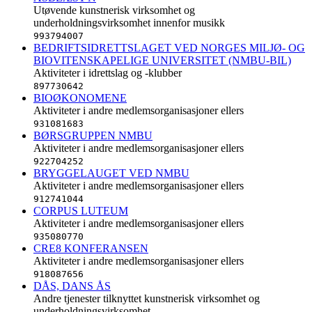
Utøvende kunstnerisk virksomhet og
underholdningsvirksomhet innenfor musikk
993794007
BEDRIFTSIDRETTSLAGET VED NORGES MILJØ- OG
BIOVITENSKAPELIGE UNIVERSITET (NMBU-BIL)
Aktiviteter i idrettslag og -klubber
897730642
BIOØKONOMENE
Aktiviteter i andre medlemsorganisasjoner ellers
931081683
BØRSGRUPPEN NMBU
Aktiviteter i andre medlemsorganisasjoner ellers
922704252
BRYGGELAUGET VED NMBU
Aktiviteter i andre medlemsorganisasjoner ellers
912741044
CORPUS LUTEUM
Aktiviteter i andre medlemsorganisasjoner ellers
935080770
CRE8 KONFERANSEN
Aktiviteter i andre medlemsorganisasjoner ellers
918087656
DÅS, DANS ÅS
Andre tjenester tilknyttet kunstnerisk virksomhet og
underholdningsvirksomhet