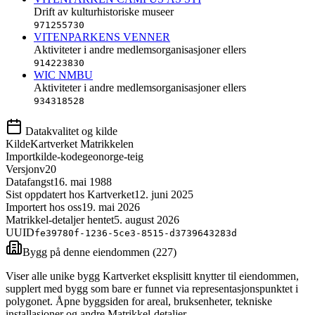
Drift av kulturhistoriske museer
971255730
VITENPARKENS VENNER
Aktiviteter i andre medlemsorganisasjoner ellers
914223830
WIC NMBU
Aktiviteter i andre medlemsorganisasjoner ellers
934318528
Datakvalitet og kilde
Kilde
Kartverket Matrikkelen
Importkilde-kode
geonorge-teig
Versjon
v20
Datafangst
16. mai 1988
Sist oppdatert hos Kartverket
12. juni 2025
Importert hos oss
19. mai 2026
Matrikkel-detaljer hentet
5. august 2026
UUID
fe39780f-1236-5ce3-8515-d3739643283d
Bygg på denne eiendommen (
227
)
Viser alle unike bygg Kartverket eksplisitt knytter til eiendommen,
supplert med bygg som bare er funnet via representasjonspunktet i
polygonet. Åpne byggsiden for areal, bruksenheter, tekniske
installasjoner og andre Matrikkel-detaljer.