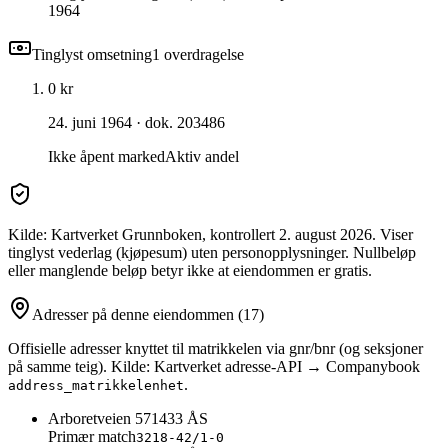
1964
Tinglyst omsetning
1
overdragelse
0 kr
24. juni 1964
· dok. 203486
Ikke åpent marked
Aktiv andel
Kilde: Kartverket Grunnboken
, kontrollert 2. august 2026
. Viser
tinglyst vederlag (kjøpesum) uten personopplysninger. Nullbeløp
eller manglende beløp betyr ikke at eiendommen er gratis.
Adresser på denne eiendommen
(17)
Offisielle adresser knyttet til matrikkelen via gnr/bnr (og seksjoner
på samme teig). Kilde: Kartverket adresse-API → Companybook
.
address_matrikkelenhet
Arboretveien 57
1433
ÅS
Primær match
3218-42/1-0