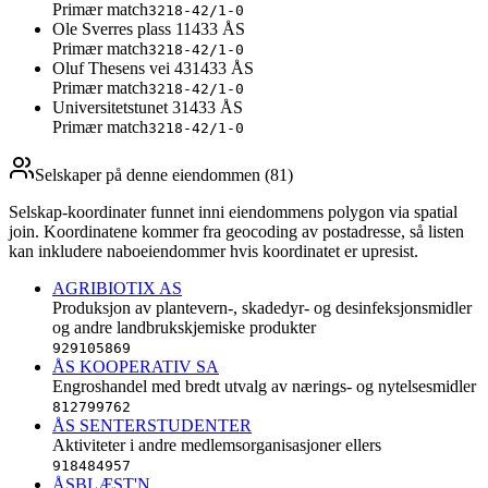
Primær match
3218-42/1-0
Ole Sverres plass 1
1433
ÅS
Primær match
3218-42/1-0
Oluf Thesens vei 43
1433
ÅS
Primær match
3218-42/1-0
Universitetstunet 3
1433
ÅS
Primær match
3218-42/1-0
Selskaper på denne eiendommen (
81
)
Selskap-koordinater funnet inni eiendommens polygon via spatial
join. Koordinatene kommer fra geocoding av postadresse, så listen
kan inkludere naboeiendommer hvis koordinatet er upresist.
AGRIBIOTIX AS
Produksjon av plantevern-, skadedyr- og desinfeksjonsmidler
og andre landbrukskjemiske produkter
929105869
ÅS KOOPERATIV SA
Engroshandel med bredt utvalg av nærings- og nytelsesmidler
812799762
ÅS SENTERSTUDENTER
Aktiviteter i andre medlemsorganisasjoner ellers
918484957
ÅSBLÆST'N