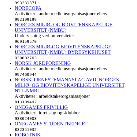
993231371
NORECOPA
Aktiviteter i andre medlemsorganisasjoner ellers
992199199
NORGES MILJØ- OG BIOVITENSKAPELIGE
UNIVERSITET (NMBU)
Undervisning ved universiteter
969159570
NORGES MILJØ-OG BIOVITENSKAPELIGE
UNIVERSITET (NMBU) DYRESYKEHUSET
930002763
NORSK JORDFORENING
Aktiviteter i andre medlemsorganisasjoner ellers
997460944
NORSK TJENESTEMANNSLAG AVD. NORGES
MILJØ- OG BIOVITENSKAPELIGE UNIVERSITET,
NTL-NMBU
Aktiviteter i arbeidstakerorganisasjoner
813109492
ONEGAMES FRIVILLIG
Aktiviteter i idrettslag og -klubber
933024008
ONEGAMES STUDENTBEDRIFT
832351032
ROBOTNIK