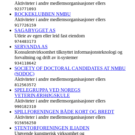
Aktiviteter i andre medlemsorganisasjoner ellers
923771093
ROCKEKLUBBEN NMBU
Aktiviteter i andre medlemsorganisasjoner ellers
917726159
SAGABYGGET AS
Utleie av egen eller leid fast eiendom
974483173
SERVANDA AS
Konsulentvirksomhet tilknyttet informasjonsteknologi og
forvaltning og drift av it-systemer
934118642
SOCIETY OF DOCTORAL CANDIDATES AT NMBU
(SODOC)
Aktiviteter i andre medlemsorganisasjoner ellers
812563572
SPELEGRUPPA VED NOREGS
VETERINÆRHØGSKULE
Aktiviteter i andre medlemsorganisasjoner ellers
990182310
SPILLFORENINGEN BÅDE KORT OG BREDT
Aktiviteter i andre medlemsorganisasjoner ellers
915656250
STENTORFORENINGEN ILIADEN
Utøvende kunstnerisk virksomhet og