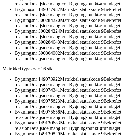
relasjon
Detaljside mangler i Bygningspunkt-grunnlaget
Bygningsnr
149077987
Matrikkel statuskode 9
Bekreftet
relasjon
Detaljside mangler i Bygningspunkt-grunnlaget
Bygningsnr
300284220
Matrikkel statuskode 9
Bekreftet
relasjon
Detaljside mangler i Bygningspunkt-grunnlaget
Bygningsnr
300284224
Matrikkel statuskode 9
Bekreftet
relasjon
Detaljside mangler i Bygningspunkt-grunnlaget
Bygningsnr
300284643
Matrikkel statuskode 9
Bekreftet
relasjon
Detaljside mangler i Bygningspunkt-grunnlaget
Bygningsnr
300304002
Matrikkel statuskode 9
Bekreftet
relasjon
Detaljside mangler i Bygningspunkt-grunnlaget
Matrikkel typekode 1
6
stk
Bygningsnr
149073922
Matrikkel statuskode 9
Bekreftet
relasjon
Detaljside mangler i Bygningspunkt-grunnlaget
Bygningsnr
149074341
Matrikkel statuskode 9
Bekreftet
relasjon
Detaljside mangler i Bygningspunkt-grunnlaget
Bygningsnr
149075623
Matrikkel statuskode 9
Bekreftet
relasjon
Detaljside mangler i Bygningspunkt-grunnlaget
Bygningsnr
149075658
Matrikkel statuskode 9
Bekreftet
relasjon
Detaljside mangler i Bygningspunkt-grunnlaget
Bygningsnr
149130683
Matrikkel statuskode 9
Bekreftet
relasjon
Detaljside mangler i Bygningspunkt-grunnlaget
Bygningsnr
149130829
Matrikkel statuskode 9
Bekreftet