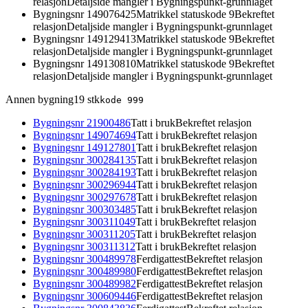
relasjon
Detaljside mangler i Bygningspunkt-grunnlaget
Bygningsnr
149076425
Matrikkel statuskode 9
Bekreftet
relasjon
Detaljside mangler i Bygningspunkt-grunnlaget
Bygningsnr
149129413
Matrikkel statuskode 9
Bekreftet
relasjon
Detaljside mangler i Bygningspunkt-grunnlaget
Bygningsnr
149130810
Matrikkel statuskode 9
Bekreftet
relasjon
Detaljside mangler i Bygningspunkt-grunnlaget
Annen bygning
19
stk
kode
999
Bygningsnr
21900486
Tatt i bruk
Bekreftet relasjon
Bygningsnr
149074694
Tatt i bruk
Bekreftet relasjon
Bygningsnr
149127801
Tatt i bruk
Bekreftet relasjon
Bygningsnr
300284135
Tatt i bruk
Bekreftet relasjon
Bygningsnr
300284193
Tatt i bruk
Bekreftet relasjon
Bygningsnr
300296944
Tatt i bruk
Bekreftet relasjon
Bygningsnr
300297678
Tatt i bruk
Bekreftet relasjon
Bygningsnr
300303485
Tatt i bruk
Bekreftet relasjon
Bygningsnr
300311049
Tatt i bruk
Bekreftet relasjon
Bygningsnr
300311205
Tatt i bruk
Bekreftet relasjon
Bygningsnr
300311312
Tatt i bruk
Bekreftet relasjon
Bygningsnr
300489978
Ferdigattest
Bekreftet relasjon
Bygningsnr
300489980
Ferdigattest
Bekreftet relasjon
Bygningsnr
300489982
Ferdigattest
Bekreftet relasjon
Bygningsnr
300609446
Ferdigattest
Bekreftet relasjon