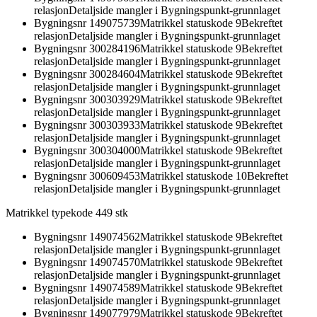
relasjon
Detaljside mangler i Bygningspunkt-grunnlaget
Bygningsnr
149075739
Matrikkel statuskode 9
Bekreftet
relasjon
Detaljside mangler i Bygningspunkt-grunnlaget
Bygningsnr
300284196
Matrikkel statuskode 9
Bekreftet
relasjon
Detaljside mangler i Bygningspunkt-grunnlaget
Bygningsnr
300284604
Matrikkel statuskode 9
Bekreftet
relasjon
Detaljside mangler i Bygningspunkt-grunnlaget
Bygningsnr
300303929
Matrikkel statuskode 9
Bekreftet
relasjon
Detaljside mangler i Bygningspunkt-grunnlaget
Bygningsnr
300303933
Matrikkel statuskode 9
Bekreftet
relasjon
Detaljside mangler i Bygningspunkt-grunnlaget
Bygningsnr
300304000
Matrikkel statuskode 9
Bekreftet
relasjon
Detaljside mangler i Bygningspunkt-grunnlaget
Bygningsnr
300609453
Matrikkel statuskode 10
Bekreftet
relasjon
Detaljside mangler i Bygningspunkt-grunnlaget
Matrikkel typekode 44
9
stk
Bygningsnr
149074562
Matrikkel statuskode 9
Bekreftet
relasjon
Detaljside mangler i Bygningspunkt-grunnlaget
Bygningsnr
149074570
Matrikkel statuskode 9
Bekreftet
relasjon
Detaljside mangler i Bygningspunkt-grunnlaget
Bygningsnr
149074589
Matrikkel statuskode 9
Bekreftet
relasjon
Detaljside mangler i Bygningspunkt-grunnlaget
Bygningsnr
149077979
Matrikkel statuskode 9
Bekreftet