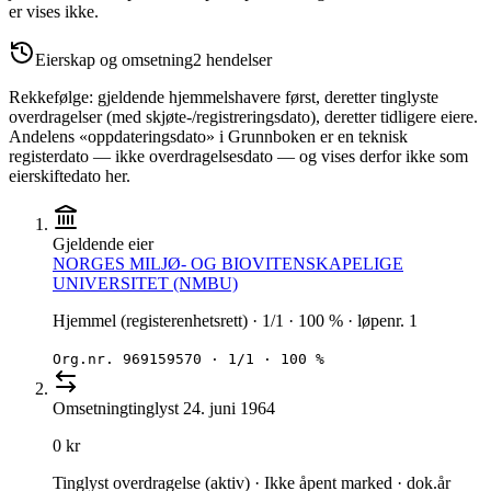
er vises ikke.
Eierskap og omsetning
2
hendelser
Rekkefølge: gjeldende hjemmelshavere først, deretter tinglyste
overdragelser (med skjøte-/registreringsdato), deretter tidligere eiere.
Andelens «oppdateringsdato» i Grunnboken er en teknisk
registerdato — ikke overdragelsesdato — og vises derfor ikke som
eierskiftedato her.
Gjeldende eier
NORGES MILJØ- OG BIOVITENSKAPELIGE
UNIVERSITET (NMBU)
Hjemmel (registerenhetsrett) · 1/1 · 100 % · løpenr. 1
Org.nr.
969159570
·
1/1 · 100 %
Omsetning
tinglyst
24. juni 1964
0 kr
Tinglyst overdragelse (aktiv) · Ikke åpent marked · dok.år