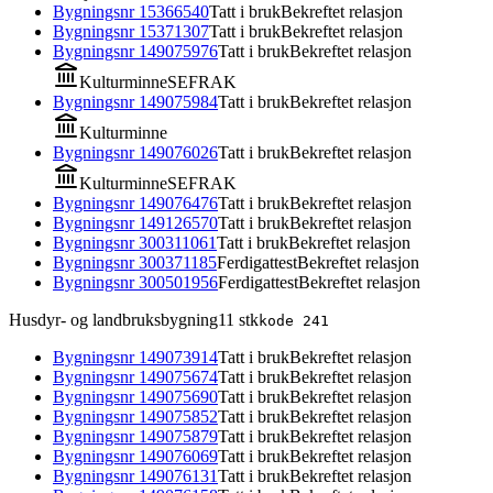
Bygningsnr
15366540
Tatt i bruk
Bekreftet relasjon
Bygningsnr
15371307
Tatt i bruk
Bekreftet relasjon
Bygningsnr
149075976
Tatt i bruk
Bekreftet relasjon
Kulturminne
SEFRAK
Bygningsnr
149075984
Tatt i bruk
Bekreftet relasjon
Kulturminne
Bygningsnr
149076026
Tatt i bruk
Bekreftet relasjon
Kulturminne
SEFRAK
Bygningsnr
149076476
Tatt i bruk
Bekreftet relasjon
Bygningsnr
149126570
Tatt i bruk
Bekreftet relasjon
Bygningsnr
300311061
Tatt i bruk
Bekreftet relasjon
Bygningsnr
300371185
Ferdigattest
Bekreftet relasjon
Bygningsnr
300501956
Ferdigattest
Bekreftet relasjon
Husdyr- og landbruksbygning
11
stk
kode
241
Bygningsnr
149073914
Tatt i bruk
Bekreftet relasjon
Bygningsnr
149075674
Tatt i bruk
Bekreftet relasjon
Bygningsnr
149075690
Tatt i bruk
Bekreftet relasjon
Bygningsnr
149075852
Tatt i bruk
Bekreftet relasjon
Bygningsnr
149075879
Tatt i bruk
Bekreftet relasjon
Bygningsnr
149076069
Tatt i bruk
Bekreftet relasjon
Bygningsnr
149076131
Tatt i bruk
Bekreftet relasjon