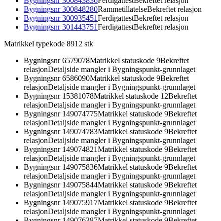
Bygningsnr
300843836
Ferdigattest
Bekreftet relasjon
Bygningsnr
300848280
Rammetillatelse
Bekreftet relasjon
Bygningsnr
300935451
Ferdigattest
Bekreftet relasjon
Bygningsnr
301443751
Ferdigattest
Bekreftet relasjon
Matrikkel typekode 89
12
stk
Bygningsnr
6579078
Matrikkel statuskode 9
Bekreftet
relasjon
Detaljside mangler i Bygningspunkt-grunnlaget
Bygningsnr
6586090
Matrikkel statuskode 9
Bekreftet
relasjon
Detaljside mangler i Bygningspunkt-grunnlaget
Bygningsnr
15381078
Matrikkel statuskode 12
Bekreftet
relasjon
Detaljside mangler i Bygningspunkt-grunnlaget
Bygningsnr
149074775
Matrikkel statuskode 9
Bekreftet
relasjon
Detaljside mangler i Bygningspunkt-grunnlaget
Bygningsnr
149074783
Matrikkel statuskode 9
Bekreftet
relasjon
Detaljside mangler i Bygningspunkt-grunnlaget
Bygningsnr
149074821
Matrikkel statuskode 9
Bekreftet
relasjon
Detaljside mangler i Bygningspunkt-grunnlaget
Bygningsnr
149075836
Matrikkel statuskode 9
Bekreftet
relasjon
Detaljside mangler i Bygningspunkt-grunnlaget
Bygningsnr
149075844
Matrikkel statuskode 9
Bekreftet
relasjon
Detaljside mangler i Bygningspunkt-grunnlaget
Bygningsnr
149075917
Matrikkel statuskode 9
Bekreftet
relasjon
Detaljside mangler i Bygningspunkt-grunnlaget
Bygningsnr
149076387
Matrikkel statuskode 9
Bekreftet