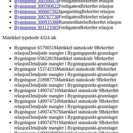
Bygningsnr
300506478
Ferdigattest
Bekreftet relasjon
Bygningsnr
300590622
Ferdigattest
Bekreftet relasjon
Bygningsnr
300607392
Igangsetting
Bekreftet relasjon
Bygningsnr
300767738
Ferdigattest
Bekreftet relasjon
Bygningsnr
300935388
Rammetillatelse
Bekreftet relasjon
Bygningsnr
301123585
Ferdigattest
Bekreftet relasjon
Matrikkel typekode 43
24
stk
Bygningsnr
6579051
Matrikkel statuskode 9
Bekreftet
relasjon
Detaljside mangler i Bygningspunkt-grunnlaget
Bygningsnr
6582281
Matrikkel statuskode 9
Bekreftet
relasjon
Detaljside mangler i Bygningspunkt-grunnlaget
Bygningsnr
15374233
Matrikkel statuskode 9
Bekreftet
relasjon
Detaljside mangler i Bygningspunkt-grunnlaget
Bygningsnr
21898775
Matrikkel statuskode 9
Bekreftet
relasjon
Detaljside mangler i Bygningspunkt-grunnlaget
Bygningsnr
149074716
Matrikkel statuskode 9
Bekreftet
relasjon
Detaljside mangler i Bygningspunkt-grunnlaget
Bygningsnr
149074724
Matrikkel statuskode 9
Bekreftet
relasjon
Detaljside mangler i Bygningspunkt-grunnlaget
Bygningsnr
149074767
Matrikkel statuskode 9
Bekreftet
relasjon
Detaljside mangler i Bygningspunkt-grunnlaget
Bygningsnr
149074791
Matrikkel statuskode 9
Bekreftet
relasjon
Detaljside mangler i Bygningspunkt-grunnlaget