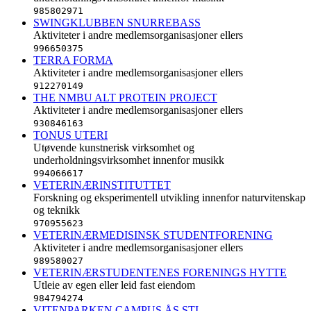
985802971
SWINGKLUBBEN SNURREBASS
Aktiviteter i andre medlemsorganisasjoner ellers
996650375
TERRA FORMA
Aktiviteter i andre medlemsorganisasjoner ellers
912270149
THE NMBU ALT PROTEIN PROJECT
Aktiviteter i andre medlemsorganisasjoner ellers
930846163
TONUS UTERI
Utøvende kunstnerisk virksomhet og
underholdningsvirksomhet innenfor musikk
994066617
VETERINÆRINSTITUTTET
Forskning og eksperimentell utvikling innenfor naturvitenskap
og teknikk
970955623
VETERINÆRMEDISINSK STUDENTFORENING
Aktiviteter i andre medlemsorganisasjoner ellers
989580027
VETERINÆRSTUDENTENES FORENINGS HYTTE
Utleie av egen eller leid fast eiendom
984794274
VITENPARKEN CAMPUS ÅS STI