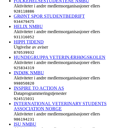
FOLKEHELSESTUDENTENE NMBU
Aktiviteter i andre medlemsorganisasjoner ellers
928118886
GRØNT SPOR STUDENTBEDRIFT
934479475
HELIX NMBU
Aktiviteter i andre medlemsorganisasjoner ellers
931316052
HIPPI TIDEND
Utgivelse av aviser
870539932
HUNDEGRUPPA VETERINÆRHØGSKOLEN
Aktiviteter i andre medlemsorganisasjoner ellers
925834319
INDØK NMBU
Aktiviteter i andre medlemsorganisasjoner ellers
998050820
INSPIRE TO ACTION AS
Dataprogrammeringstjenester
924515031
INTERNATIONAL VETERINARY STUDENTS
ASSOCIATION NORGE
Aktiviteter i andre medlemsorganisasjoner ellers
986194231
ISU NMBU