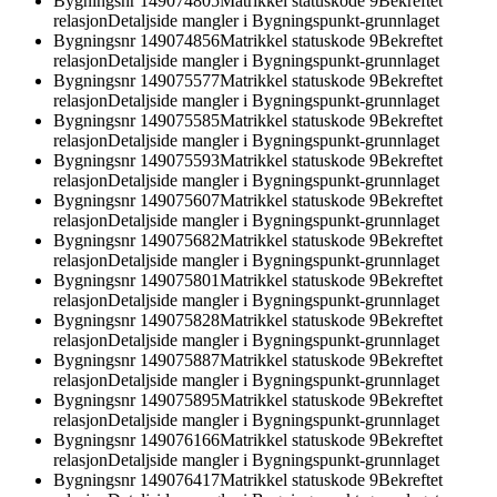
Bygningsnr
149074805
Matrikkel statuskode 9
Bekreftet
relasjon
Detaljside mangler i Bygningspunkt-grunnlaget
Bygningsnr
149074856
Matrikkel statuskode 9
Bekreftet
relasjon
Detaljside mangler i Bygningspunkt-grunnlaget
Bygningsnr
149075577
Matrikkel statuskode 9
Bekreftet
relasjon
Detaljside mangler i Bygningspunkt-grunnlaget
Bygningsnr
149075585
Matrikkel statuskode 9
Bekreftet
relasjon
Detaljside mangler i Bygningspunkt-grunnlaget
Bygningsnr
149075593
Matrikkel statuskode 9
Bekreftet
relasjon
Detaljside mangler i Bygningspunkt-grunnlaget
Bygningsnr
149075607
Matrikkel statuskode 9
Bekreftet
relasjon
Detaljside mangler i Bygningspunkt-grunnlaget
Bygningsnr
149075682
Matrikkel statuskode 9
Bekreftet
relasjon
Detaljside mangler i Bygningspunkt-grunnlaget
Bygningsnr
149075801
Matrikkel statuskode 9
Bekreftet
relasjon
Detaljside mangler i Bygningspunkt-grunnlaget
Bygningsnr
149075828
Matrikkel statuskode 9
Bekreftet
relasjon
Detaljside mangler i Bygningspunkt-grunnlaget
Bygningsnr
149075887
Matrikkel statuskode 9
Bekreftet
relasjon
Detaljside mangler i Bygningspunkt-grunnlaget
Bygningsnr
149075895
Matrikkel statuskode 9
Bekreftet
relasjon
Detaljside mangler i Bygningspunkt-grunnlaget
Bygningsnr
149076166
Matrikkel statuskode 9
Bekreftet
relasjon
Detaljside mangler i Bygningspunkt-grunnlaget
Bygningsnr
149076417
Matrikkel statuskode 9
Bekreftet