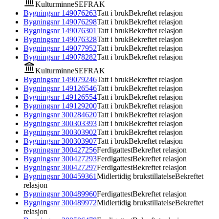
Kulturminne
SEFRAK
Bygningsnr
149076263
Tatt i bruk
Bekreftet relasjon
Bygningsnr
149076298
Tatt i bruk
Bekreftet relasjon
Bygningsnr
149076301
Tatt i bruk
Bekreftet relasjon
Bygningsnr
149076328
Tatt i bruk
Bekreftet relasjon
Bygningsnr
149077952
Tatt i bruk
Bekreftet relasjon
Bygningsnr
149078282
Tatt i bruk
Bekreftet relasjon
Kulturminne
SEFRAK
Bygningsnr
149079246
Tatt i bruk
Bekreftet relasjon
Bygningsnr
149126546
Tatt i bruk
Bekreftet relasjon
Bygningsnr
149126554
Tatt i bruk
Bekreftet relasjon
Bygningsnr
149129200
Tatt i bruk
Bekreftet relasjon
Bygningsnr
300284620
Tatt i bruk
Bekreftet relasjon
Bygningsnr
300303393
Tatt i bruk
Bekreftet relasjon
Bygningsnr
300303902
Tatt i bruk
Bekreftet relasjon
Bygningsnr
300303907
Tatt i bruk
Bekreftet relasjon
Bygningsnr
300427256
Ferdigattest
Bekreftet relasjon
Bygningsnr
300427293
Ferdigattest
Bekreftet relasjon
Bygningsnr
300427297
Ferdigattest
Bekreftet relasjon
Bygningsnr
300459361
Midlertidig brukstillatelse
Bekreftet
relasjon
Bygningsnr
300489960
Ferdigattest
Bekreftet relasjon
Bygningsnr
300489972
Midlertidig brukstillatelse
Bekreftet
relasjon