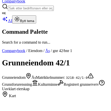
Companybook
⌘
K
AI
Bytt tema
Command Palette
Search for a command to run...
Companybook
/
Eiendom
/
Ås
/
gnr
42
/bnr
1
Grunneiendom
42
/
1
Grunneiendom
Ås
Matrikkelnummer:
3218-42/1-0
Grunnforurensning
Kulturminne
Registrert grunnerverv
Uavklart eierskap
Kart