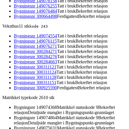
Bygningsnr
149076158
Tatt i bruk
Bekreftet relasjon
Bygningsnr
149076255
Tatt i bruk
Bekreftet relasjon
Bygningsnr
149076484
Tatt i bruk
Bekreftet relasjon
Bygningsnr
300664498
Ferdigattest
Bekreftet relasjon
Veksthus
11
stk
kode
243
Bygningsnr
149074554
Tatt i bruk
Bekreftet relasjon
Bygningsnr
149076115
Tatt i bruk
Bekreftet relasjon
Bygningsnr
149076271
Tatt i bruk
Bekreftet relasjon
Bygningsnr
300284271
Tatt i bruk
Bekreftet relasjon
Bygningsnr
300284276
Tatt i bruk
Bekreftet relasjon
Bygningsnr
300284663
Tatt i bruk
Bekreftet relasjon
Bygningsnr
300311121
Tatt i bruk
Bekreftet relasjon
Bygningsnr
300311124
Tatt i bruk
Bekreftet relasjon
Bygningsnr
300311128
Tatt i bruk
Bekreftet relasjon
Bygningsnr
300311151
Tatt i bruk
Bekreftet relasjon
Bygningsnr
300925590
Ferdigattest
Bekreftet relasjon
Matrikkel typekode 26
10
stk
Bygningsnr
149074368
Matrikkel statuskode 9
Bekreftet
relasjon
Detaljside mangler i Bygningspunkt-grunnlaget
Bygningsnr
149074864
Matrikkel statuskode 9
Bekreftet
relasjon
Detaljside mangler i Bygningspunkt-grunnlaget
Bygningsnr
149075631
Matrikkel statuskode 9
Bekreftet