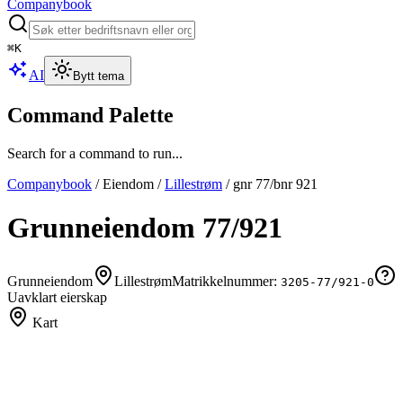
Companybook
⌘
K
AI
Bytt tema
Command Palette
Search for a command to run...
Companybook
/
Eiendom
/
Lillestrøm
/
gnr
77
/bnr
921
Grunneiendom
77
/
921
Grunneiendom
Lillestrøm
Matrikkelnummer:
3205-77/921-0
Uavklart eierskap
Kart