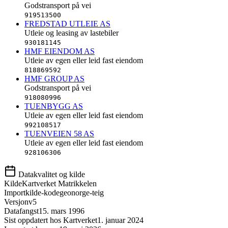
Godstransport på vei
919513500
FREDSTAD UTLEIE AS
Utleie og leasing av lastebiler
930181145
HMF EIENDOM AS
Utleie av egen eller leid fast eiendom
818869592
HMF GROUP AS
Godstransport på vei
918080996
TUENBYGG AS
Utleie av egen eller leid fast eiendom
992108517
TUENVEIEN 58 AS
Utleie av egen eller leid fast eiendom
928106306
Datakvalitet og kilde
Kilde
Kartverket Matrikkelen
Importkilde-kode
geonorge-teig
Versjon
v5
Datafangst
15. mars 1996
Sist oppdatert hos Kartverket
1. januar 2024