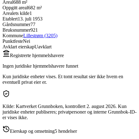
Areal
688 m²
Oppgitt areal
682 m²
Arealets kilde
1
Etablert
13. juli 1953
Gårdsnummer
77
Bruksnummer
921
Kommune
Lillestrøm (3205)
Punktfeste
Nei
Avklart eierskap
Uavklart
Registrerte hjemmelshavere
Ingen juridiske hjemmelshavere funnet
Kun juridiske enheter vises. Et tomt resultat sier ikke hvem en
eventuell privat eier er.
Kilde: Kartverket Grunnboken
, kontrollert 2. august 2026
.
Kun
juridiske enheter publiseres; privatpersoner og interne Grunnbok-ID-
er vises ikke.
Eierskap og omsetning
5
hendelser