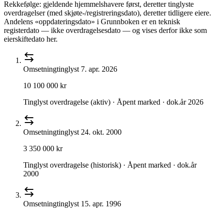
Rekkefølge: gjeldende hjemmelshavere først, deretter tinglyste
overdragelser (med skjøte-/registreringsdato), deretter tidligere eiere.
Andelens «oppdateringsdato» i Grunnboken er en teknisk
registerdato — ikke overdragelsesdato — og vises derfor ikke som
eierskiftedato her.
Omsetning
tinglyst
7. apr. 2026
10 100 000 kr
Tinglyst overdragelse (aktiv) · Åpent marked · dok.år 2026
Omsetning
tinglyst
24. okt. 2000
3 350 000 kr
Tinglyst overdragelse (historisk) · Åpent marked · dok.år
2000
Omsetning
tinglyst
15. apr. 1996