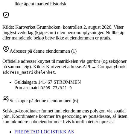
Ikke åpent marked
Historisk
Kilde: Kartverket Grunnboken
, kontrollert 2. august 2026
. Viser
tinglyst vederlag (kjøpesum) uten personopplysninger. Nullbeløp
eller manglende beløp betyr ikke at eiendommen er gratis.
Adresser på denne eiendommen
(1)
Offisielle adresser knyttet til matrikkelen via gnr/bnr (og seksjoner
på samme teig). Kilde: Kartverket adresse-API → Companybook
.
address_matrikkelenhet
Guldalsgata 14
1467
STRØMMEN
Primær match
3205-77/921-0
Selskaper på denne eiendommen (
6
)
Selskap-koordinater funnet inni eiendommens polygon via spatial
join. Koordinatene kommer fra geocoding av postadresse, så listen
kan inkludere naboeiendommer hvis koordinatet er upresist.
FREDSTAD LOGISTIKK AS