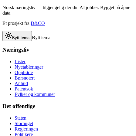
Norsk næringsliv — tilgjengelig der din AI jobber. Bygget på åpne
data.
Et prosjekt fra
D&CO
Bytt tema
Bytt tema
Næringsliv
Lister
Nyetableringer
Opphørte
Børsnotert
Anbud
Patentsok
Fylker og kommuner
Det offentlige
Staten
Stortinget
Regjeringen
Politikere