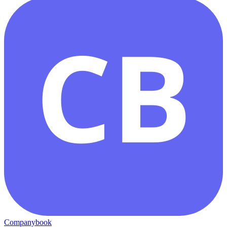
CB
Companybook