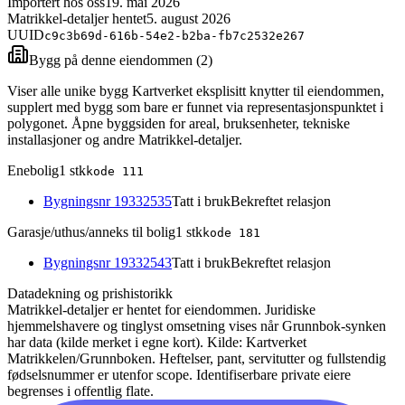
Importert hos oss
19. mai 2026
Matrikkel-detaljer hentet
5. august 2026
UUID
c9c3b69d-616b-54e2-b2ba-fb7c2532e267
Bygg på denne eiendommen (
2
)
Viser alle unike bygg Kartverket eksplisitt knytter til eiendommen,
supplert med bygg som bare er funnet via representasjonspunktet i
polygonet. Åpne byggsiden for areal, bruksenheter, tekniske
installasjoner og andre Matrikkel-detaljer.
Enebolig
1
stk
kode
111
Bygningsnr
19332535
Tatt i bruk
Bekreftet relasjon
Garasje/uthus/anneks til bolig
1
stk
kode
181
Bygningsnr
19332543
Tatt i bruk
Bekreftet relasjon
Datadekning og prishistorikk
Matrikkel-detaljer er hentet for eiendommen. Juridiske
hjemmelshavere og tinglyst omsetning vises når Grunnbok-synken
har data (kilde merket i egne kort).
Kilde: Kartverket
Matrikkelen/Grunnboken. Heftelser, pant, servitutter og fullstendig
fødselsnummer er utenfor scope. Identifiserbare private eiere
begrenses i offentlig flate.