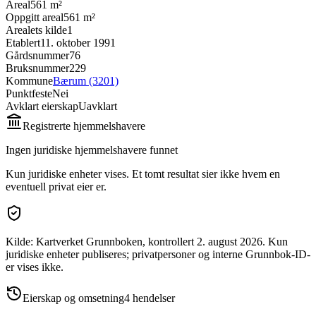
Areal
561 m²
Oppgitt areal
561 m²
Arealets kilde
1
Etablert
11. oktober 1991
Gårdsnummer
76
Bruksnummer
229
Kommune
Bærum (3201)
Punktfeste
Nei
Avklart eierskap
Uavklart
Registrerte hjemmelshavere
Ingen juridiske hjemmelshavere funnet
Kun juridiske enheter vises. Et tomt resultat sier ikke hvem en
eventuell privat eier er.
Kilde: Kartverket Grunnboken
, kontrollert 2. august 2026
.
Kun
juridiske enheter publiseres; privatpersoner og interne Grunnbok-ID-
er vises ikke.
Eierskap og omsetning
4
hendelser