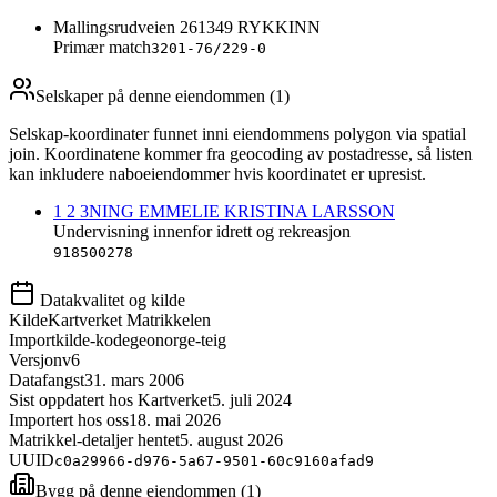
Mallingsrudveien 26
1349
RYKKINN
Primær match
3201-76/229-0
Selskaper på denne eiendommen (
1
)
Selskap-koordinater funnet inni eiendommens polygon via spatial
join. Koordinatene kommer fra geocoding av postadresse, så listen
kan inkludere naboeiendommer hvis koordinatet er upresist.
1 2 3NING EMMELIE KRISTINA LARSSON
Undervisning innenfor idrett og rekreasjon
918500278
Datakvalitet og kilde
Kilde
Kartverket Matrikkelen
Importkilde-kode
geonorge-teig
Versjon
v6
Datafangst
31. mars 2006
Sist oppdatert hos Kartverket
5. juli 2024
Importert hos oss
18. mai 2026
Matrikkel-detaljer hentet
5. august 2026
UUID
c0a29966-d976-5a67-9501-60c9160afad9
Bygg på denne eiendommen (
1
)