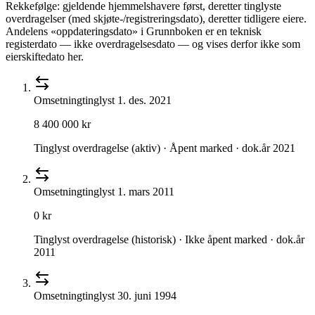
Rekkefølge: gjeldende hjemmelshavere først, deretter tinglyste
overdragelser (med skjøte-/registreringsdato), deretter tidligere eiere.
Andelens «oppdateringsdato» i Grunnboken er en teknisk
registerdato — ikke overdragelsesdato — og vises derfor ikke som
eierskiftedato her.
Omsetning
tinglyst
1. des. 2021
8 400 000 kr
Tinglyst overdragelse (aktiv) · Åpent marked · dok.år 2021
Omsetning
tinglyst
1. mars 2011
0 kr
Tinglyst overdragelse (historisk) · Ikke åpent marked · dok.år
2011
Omsetning
tinglyst
30. juni 1994