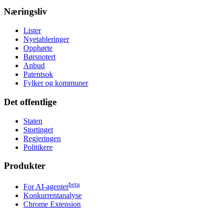
Næringsliv
Lister
Nyetableringer
Opphørte
Børsnotert
Anbud
Patentsok
Fylker og kommuner
Det offentlige
Staten
Stortinget
Regjeringen
Politikere
Produkter
beta
For AI-agenter
Konkurrentanalyse
Chrome Extension