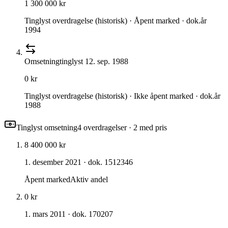
1 300 000 kr
Tinglyst overdragelse (historisk) · Åpent marked · dok.år
1994
Omsetning
tinglyst
12. sep. 1988
0 kr
Tinglyst overdragelse (historisk) · Ikke åpent marked · dok.år
1988
Tinglyst omsetning
4
overdragelse
r
· 2 med pris
8 400 000 kr
1. desember 2021
· dok. 1512346
Åpent marked
Aktiv andel
0 kr
1. mars 2011
· dok. 170207