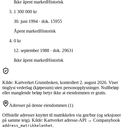
Ikke åpent marked
Historisk
1 300 000 kr
30. juni 1994
· dok. 15955
Åpent marked
Historisk
0 kr
12. september 1988
· dok. 29631
Ikke åpent marked
Historisk
Kilde: Kartverket Grunnboken
, kontrollert 2. august 2026
. Viser
tinglyst vederlag (kjøpesum) uten personopplysninger. Nullbeløp
eller manglende beløp betyr ikke at eiendommen er gratis.
Adresser på denne eiendommen
(1)
Offisielle adresser knyttet til matrikkelen via gnr/bnr (og seksjoner
på samme teig). Kilde: Kartverket adresse-API → Companybook
.
address_matrikkelenhet