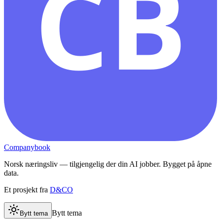
CB
Companybook
Norsk næringsliv — tilgjengelig der din AI jobber. Bygget på åpne
data.
Et prosjekt fra
D&CO
Bytt tema
Bytt tema