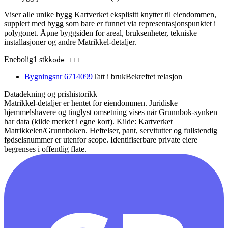
Viser alle unike bygg Kartverket eksplisitt knytter til eiendommen,
supplert med bygg som bare er funnet via representasjonspunktet i
polygonet. Åpne byggsiden for areal, bruksenheter, tekniske
installasjoner og andre Matrikkel-detaljer.
Enebolig
1
stk
kode
111
Bygningsnr
6714099
Tatt i bruk
Bekreftet relasjon
Datadekning og prishistorikk
Matrikkel-detaljer er hentet for eiendommen. Juridiske
hjemmelshavere og tinglyst omsetning vises når Grunnbok-synken
har data (kilde merket i egne kort).
Kilde: Kartverket
Matrikkelen/Grunnboken. Heftelser, pant, servitutter og fullstendig
fødselsnummer er utenfor scope. Identifiserbare private eiere
begrenses i offentlig flate.