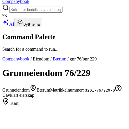
Companybook
⌘
K
AI
Bytt tema
Command Palette
Search for a command to run...
Companybook
/
Eiendom
/
Bærum
/
gnr
76
/bnr
229
Grunneiendom
76
/
229
Grunneiendom
Bærum
Matrikkelnummer:
3201-76/229-0
Uavklart eierskap
Kart