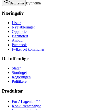
Bytt tema
Bytt tema
Næringsliv
Lister
Nyetableringer
Opphørte
Børsnotert
Anbud
Patentsok
Fylker og kommuner
Det offentlige
Staten
Stortinget
Regjeringen
Politikere
Produkter
beta
For AI-agenter
Konkurrentanalyse