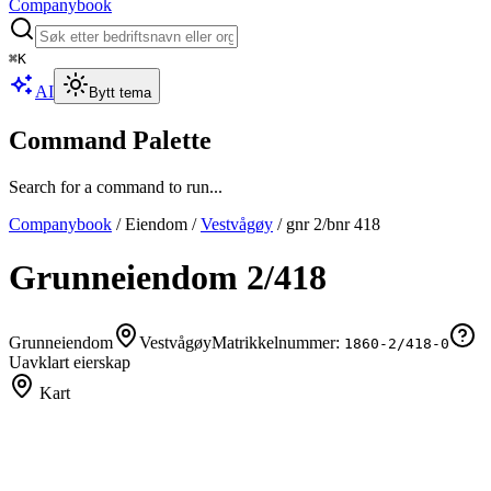
Companybook
⌘
K
AI
Bytt tema
Command Palette
Search for a command to run...
Companybook
/
Eiendom
/
Vestvågøy
/
gnr
2
/bnr
418
Grunneiendom
2
/
418
Grunneiendom
Vestvågøy
Matrikkelnummer:
1860-2/418-0
Uavklart eierskap
Kart