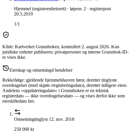
Hjemmel (registerenhetsrett)
· løpenr. 2
· registerpost
20.5.2019
1/1
Kilde: Kartverket Grunnboken
, kontrollert 2. august 2026
.
Kun
juridiske enheter publiseres; privatpersoner og interne Grunnbok-ID-
er vises ikke.
Eierskap og omsetning
4
hendelser
Rekkefølge: gjeldende hjemmelshavere først, deretter tinglyste
overdragelser (med skjøte-/registreringsdato), deretter tidligere eiere.
Andelens «oppdateringsdato» i Grunnboken er en teknisk
registerdato — ikke overdragelsesdato — og vises derfor ikke som
eierskiftedato her.
Omsetning
tinglyst
12. nov. 2018
250 000 kr