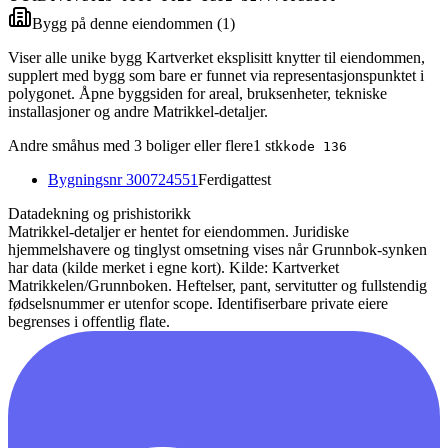
Bygg på denne eiendommen (
1
)
Viser alle unike bygg Kartverket eksplisitt knytter til eiendommen,
supplert med bygg som bare er funnet via representasjonspunktet i
polygonet. Åpne byggsiden for areal, bruksenheter, tekniske
installasjoner og andre Matrikkel-detaljer.
Andre småhus med 3 boliger eller flere
1
stk
kode
136
Bygningsnr
300724551
Ferdigattest
Datadekning og prishistorikk
Matrikkel-detaljer er hentet for eiendommen. Juridiske
hjemmelshavere og tinglyst omsetning vises når Grunnbok-synken
har data (kilde merket i egne kort).
Kilde: Kartverket
Matrikkelen/Grunnboken. Heftelser, pant, servitutter og fullstendig
fødselsnummer er utenfor scope. Identifiserbare private eiere
begrenses i offentlig flate.