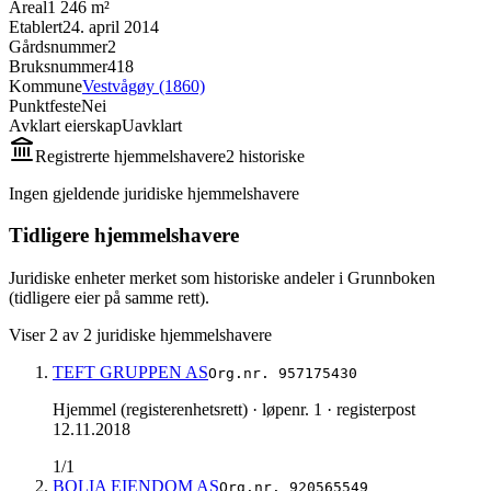
Areal
1 246 m²
Etablert
24. april 2014
Gårdsnummer
2
Bruksnummer
418
Kommune
Vestvågøy (1860)
Punktfeste
Nei
Avklart eierskap
Uavklart
Registrerte hjemmelshavere
2
historisk
e
Ingen gjeldende juridiske hjemmelshavere
Tidligere hjemmelshavere
Juridiske enheter merket som historiske andeler i Grunnboken
(tidligere eier på samme rett).
Viser
2
av
2
juridiske hjemmelshavere
TEFT GRUPPEN AS
Org.nr.
957175430
Hjemmel (registerenhetsrett)
· løpenr. 1
· registerpost
12.11.2018
1/1
BOLIA EIENDOM AS
Org.nr.
920565549