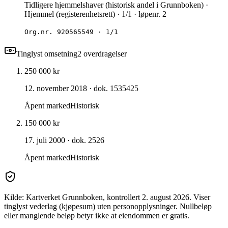
Tidligere hjemmelshaver (historisk andel i Grunnboken) ·
Hjemmel (registerenhetsrett) · 1/1 · løpenr. 2
Org.nr.
920565549
·
1/1
Tinglyst omsetning
2
overdragelse
r
250 000 kr
12. november 2018
· dok. 1535425
Åpent marked
Historisk
150 000 kr
17. juli 2000
· dok. 2526
Åpent marked
Historisk
Kilde: Kartverket Grunnboken
, kontrollert 2. august 2026
. Viser
tinglyst vederlag (kjøpesum) uten personopplysninger. Nullbeløp
eller manglende beløp betyr ikke at eiendommen er gratis.