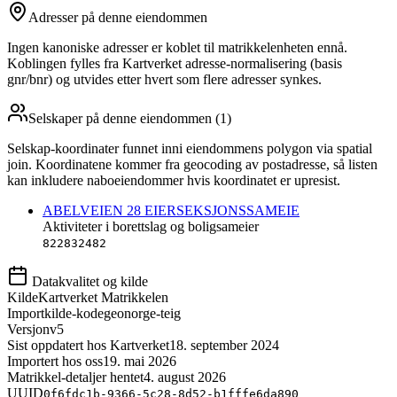
Adresser på denne eiendommen
Ingen kanoniske adresser er koblet til matrikkelenheten ennå.
Koblingen fylles fra Kartverket adresse-normalisering (basis
gnr/bnr) og utvides etter hvert som flere adresser synkes.
Selskaper på denne eiendommen (
1
)
Selskap-koordinater funnet inni eiendommens polygon via spatial
join. Koordinatene kommer fra geocoding av postadresse, så listen
kan inkludere naboeiendommer hvis koordinatet er upresist.
ABELVEIEN 28 EIERSEKSJONSSAMEIE
Aktiviteter i borettslag og boligsameier
822832482
Datakvalitet og kilde
Kilde
Kartverket Matrikkelen
Importkilde-kode
geonorge-teig
Versjon
v5
Sist oppdatert hos Kartverket
18. september 2024
Importert hos oss
19. mai 2026
Matrikkel-detaljer hentet
4. august 2026
UUID
0f6fdc1b-9366-5c28-8d52-b1fffe6da890