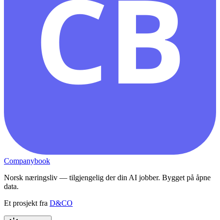
CB
Companybook
Norsk næringsliv — tilgjengelig der din AI jobber. Bygget på åpne
data.
Et prosjekt fra
D&CO