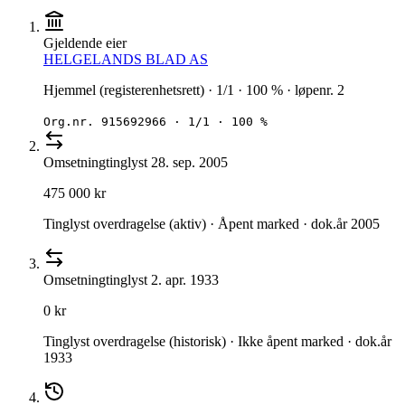
Gjeldende eier
HELGELANDS BLAD AS
Hjemmel (registerenhetsrett) · 1/1 · 100 % · løpenr. 2
Org.nr.
915692966
·
1/1 · 100 %
Omsetning
tinglyst
28. sep. 2005
475 000 kr
Tinglyst overdragelse (aktiv) · Åpent marked · dok.år 2005
Omsetning
tinglyst
2. apr. 1933
0 kr
Tinglyst overdragelse (historisk) · Ikke åpent marked · dok.år
1933