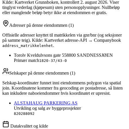
Kilde: Kartverket Grunnboken
, kontrollert 2. august 2026
. Viser
tinglyst vederlag (kjøpesum) uten personopplysninger. Nullbeløp
eller manglende beløp betyr ikke at eiendommen er gratis.
Adresser på denne eiendommen
(1)
Offisielle adresser knyttet til matrikkelen via gnr/bnr (og seksjoner
på samme teig). Kilde: Kartverket adresse-API → Companybook
.
address_matrikkelenhet
Torolv Kveldulvsons gate 55
8800
SANDNESSJØEN
Primær match
1820-37/43-0
Selskaper på denne eiendommen (
1
)
Selskap-koordinater funnet inni eiendommens polygon via spatial
join. Koordinatene kommer fra geocoding av postadresse, så listen
kan inkludere naboeiendommer hvis koordinatet er upresist.
ALSTAHAUG PARKERING AS
Utvikling og salg av byggeprosjekter
820288092
Datakvalitet og kilde