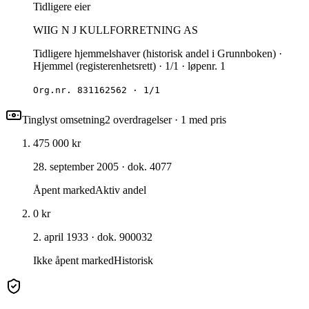
Tidligere eier
WIIG N J KULLFORRETNING AS
Tidligere hjemmelshaver (historisk andel i Grunnboken) ·
Hjemmel (registerenhetsrett) · 1/1 · løpenr. 1
Org.nr.
831162562
·
1/1
Tinglyst omsetning
2
overdragelse
r
· 1 med pris
475 000 kr
28. september 2005
· dok. 4077
Åpent marked
Aktiv andel
0 kr
2. april 1933
· dok. 900032
Ikke åpent marked
Historisk