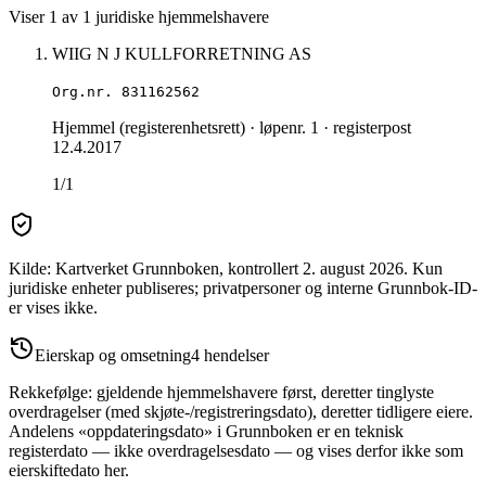
Viser
1
av
1
juridiske hjemmelshavere
WIIG N J KULLFORRETNING AS
Org.nr.
831162562
Hjemmel (registerenhetsrett)
· løpenr. 1
· registerpost
12.4.2017
1/1
Kilde: Kartverket Grunnboken
, kontrollert 2. august 2026
.
Kun
juridiske enheter publiseres; privatpersoner og interne Grunnbok-ID-
er vises ikke.
Eierskap og omsetning
4
hendelser
Rekkefølge: gjeldende hjemmelshavere først, deretter tinglyste
overdragelser (med skjøte-/registreringsdato), deretter tidligere eiere.
Andelens «oppdateringsdato» i Grunnboken er en teknisk
registerdato — ikke overdragelsesdato — og vises derfor ikke som
eierskiftedato her.