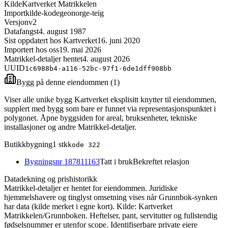
Kilde
Kartverket Matrikkelen
Importkilde-kode
geonorge-teig
Versjon
v2
Datafangst
4. august 1987
Sist oppdatert hos Kartverket
16. juni 2020
Importert hos oss
19. mai 2026
Matrikkel-detaljer hentet
4. august 2026
UUID
1c6988b4-a116-52bc-97f1-6de1dff908bb
Bygg på denne eiendommen (
1
)
Viser alle unike bygg Kartverket eksplisitt knytter til eiendommen,
supplert med bygg som bare er funnet via representasjonspunktet i
polygonet. Åpne byggsiden for areal, bruksenheter, tekniske
installasjoner og andre Matrikkel-detaljer.
Butikkbygning
1
stk
kode
322
Bygningsnr
187811163
Tatt i bruk
Bekreftet relasjon
Datadekning og prishistorikk
Matrikkel-detaljer er hentet for eiendommen. Juridiske
hjemmelshavere og tinglyst omsetning vises når Grunnbok-synken
har data (kilde merket i egne kort).
Kilde: Kartverket
Matrikkelen/Grunnboken. Heftelser, pant, servitutter og fullstendig
fødselsnummer er utenfor scope. Identifiserbare private eiere