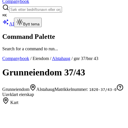
Companybook
⌘
K
AI
Bytt tema
Command Palette
Search for a command to run...
Companybook
/
Eiendom
/
Alstahaug
/
gnr
37
/bnr
43
Grunneiendom
37
/
43
Grunneiendom
Alstahaug
Matrikkelnummer:
1820-37/43-0
Uavklart eierskap
Kart