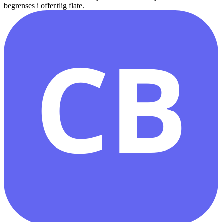
begrenses i offentlig flate.
CB