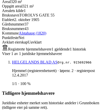
Areal
320 m²
Oppgitt areal
321 m²
Arealets kilde
1
Bruksnavn
TOROLVS GATE 55
Etablert
2. oktober 1905
Gårdsnummer
37
Bruksnummer
43
Kommune
Alstahaug (1820)
Punktfeste
Nei
Avklart eierskap
Uavklart
Registrerte hjemmelshavere
1
gjeldende
1
historisk
Viser
1
av
1
juridiske hjemmelshavere
HELGELANDS BLAD AS
Org.nr.
915692966
Hjemmel (registerenhetsrett)
· løpenr. 2
· registerpost
12.4.2017
1/1 · 100 %
Tidligere hjemmelshavere
Juridiske enheter merket som historiske andeler i Grunnboken
(tidligere eier på samme rett).