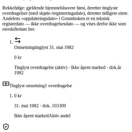
Rekkefølge: gjeldende hjemmelshavere først, deretter tinglyste
overdragelser (med skjøte-/registreringsdato), deretter tidligere eiere.
Andelens «oppdateringsdato» i Grunnboken er en teknisk
registerdato — ikke overdragelsesdato — og vises derfor ikke som
eierskiftedato her.
Omsetning
tinglyst
31. mai 1982
0 kr
Tinglyst overdragelse (aktiv) · Ikke åpent marked · dok.år
1982
Tinglyst omsetning
1
overdragelse
0 kr
31. mai 1982
· dok. 103309
Ikke åpent marked
Aktiv andel