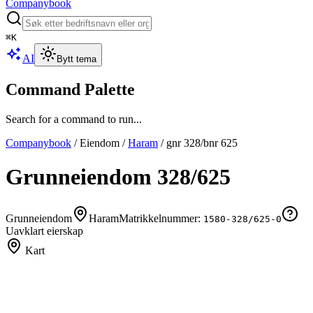
Companybook
⌘
K
AI
Bytt tema
Command Palette
Search for a command to run...
Companybook
/
Eiendom
/
Haram
/
gnr
328
/bnr
625
Grunneiendom
328
/
625
Grunneiendom
Haram
Matrikkelnummer:
1580-328/625-0
Uavklart eierskap
Kart