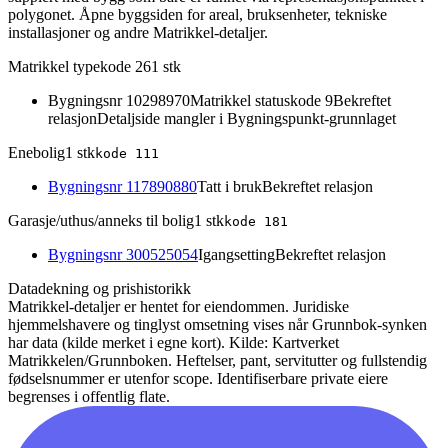
polygonet. Åpne byggsiden for areal, bruksenheter, tekniske
installasjoner og andre Matrikkel-detaljer.
Matrikkel typekode 26
1
stk
Bygningsnr
10298970
Matrikkel statuskode 9
Bekreftet
relasjon
Detaljside mangler i Bygningspunkt-grunnlaget
Enebolig
1
stk
kode
111
Bygningsnr
117890880
Tatt i bruk
Bekreftet relasjon
Garasje/uthus/anneks til bolig
1
stk
kode
181
Bygningsnr
300525054
Igangsetting
Bekreftet relasjon
Datadekning og prishistorikk
Matrikkel-detaljer er hentet for eiendommen. Juridiske
hjemmelshavere og tinglyst omsetning vises når Grunnbok-synken
har data (kilde merket i egne kort).
Kilde: Kartverket
Matrikkelen/Grunnboken. Heftelser, pant, servitutter og fullstendig
fødselsnummer er utenfor scope. Identifiserbare private eiere
begrenses i offentlig flate.