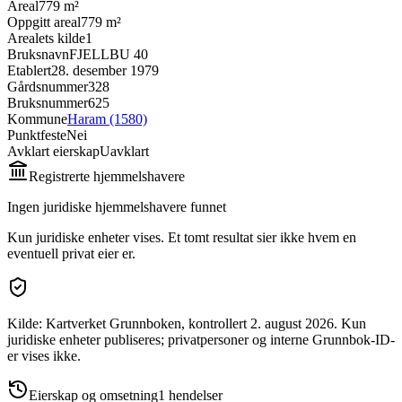
Areal
779 m²
Oppgitt areal
779 m²
Arealets kilde
1
Bruksnavn
FJELLBU 40
Etablert
28. desember 1979
Gårdsnummer
328
Bruksnummer
625
Kommune
Haram (1580)
Punktfeste
Nei
Avklart eierskap
Uavklart
Registrerte hjemmelshavere
Ingen juridiske hjemmelshavere funnet
Kun juridiske enheter vises. Et tomt resultat sier ikke hvem en
eventuell privat eier er.
Kilde: Kartverket Grunnboken
, kontrollert 2. august 2026
.
Kun
juridiske enheter publiseres; privatpersoner og interne Grunnbok-ID-
er vises ikke.
Eierskap og omsetning
1
hendelser