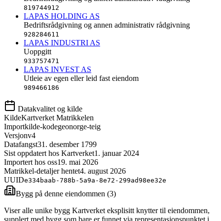
819744912
LAPAS HOLDING AS
Bedriftsrådgivning og annen administrativ rådgivning
928284611
LAPAS INDUSTRI AS
Uoppgitt
933757471
LAPAS INVEST AS
Utleie av egen eller leid fast eiendom
989466186
Datakvalitet og kilde
Kilde
Kartverket Matrikkelen
Importkilde-kode
geonorge-teig
Versjon
v4
Datafangst
31. desember 1799
Sist oppdatert hos Kartverket
1. januar 2024
Importert hos oss
19. mai 2026
Matrikkel-detaljer hentet
4. august 2026
UUID
e334baab-788b-5a9a-8e72-299ad98ee32e
Bygg på denne eiendommen (
3
)
Viser alle unike bygg Kartverket eksplisitt knytter til eiendommen,
supplert med bygg som bare er funnet via representasjonspunktet i