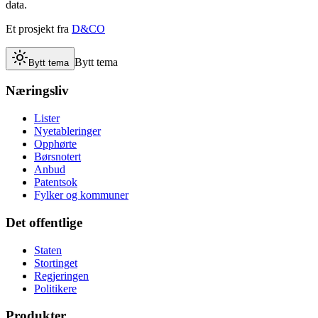
data.
Et prosjekt fra
D&CO
Bytt tema
Bytt tema
Næringsliv
Lister
Nyetableringer
Opphørte
Børsnotert
Anbud
Patentsok
Fylker og kommuner
Det offentlige
Staten
Stortinget
Regjeringen
Politikere
Produkter