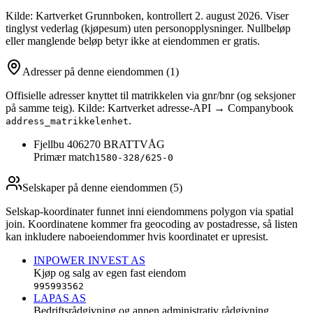
Kilde: Kartverket Grunnboken
, kontrollert 2. august 2026
. Viser
tinglyst vederlag (kjøpesum) uten personopplysninger. Nullbeløp
eller manglende beløp betyr ikke at eiendommen er gratis.
Adresser på denne eiendommen
(1)
Offisielle adresser knyttet til matrikkelen via gnr/bnr (og seksjoner
på samme teig). Kilde: Kartverket adresse-API → Companybook
.
address_matrikkelenhet
Fjellbu 40
6270
BRATTVÅG
Primær match
1580-328/625-0
Selskaper på denne eiendommen (
5
)
Selskap-koordinater funnet inni eiendommens polygon via spatial
join. Koordinatene kommer fra geocoding av postadresse, så listen
kan inkludere naboeiendommer hvis koordinatet er upresist.
INPOWER INVEST AS
Kjøp og salg av egen fast eiendom
995993562
LAPAS AS
Bedriftsrådgivning og annen administrativ rådgivning