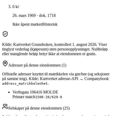
0 kr
26. mars 1969
· dok. 1718
Ikke åpent marked
Historisk
Kilde: Kartverket Grunnboken
, kontrollert 1. august 2026
. Viser
tinglyst vederlag (kjøpesum) uten personopplysninger. Nullbeløp
eller manglende beløp betyr ikke at eiendommen er gratis.
Adresser på denne eiendommen
(1)
Offisielle adresser knyttet til matrikkelen via gnr/bnr (og seksjoner
på samme teig). Kilde: Kartverket adresse-API → Companybook
.
address_matrikkelenhet
Verftsgata 10
6416
MOLDE
Primær match
1506-26/629-0
Selskaper på denne eiendommen (
25
)