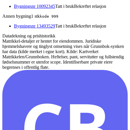
Bygningsnr
10092345
Tatt i bruk
Bekreftet relasjon
Annen bygning
1
stk
kode
999
Bygningsnr
13493529
Tatt i bruk
Bekreftet relasjon
Datadekning og prishistorikk
Matrikkel-detaljer er hentet for eiendommen. Juridiske
hjemmelshavere og tinglyst omsetning vises når Grunnbok-synken
har data (kilde merket i egne kort).
Kilde: Kartverket
Matrikkelen/Grunnboken. Heftelser, pant, servitutter og fullstendig
fødselsnummer er utenfor scope. Identifiserbare private eiere
begrenses i offentlig flate.
CB