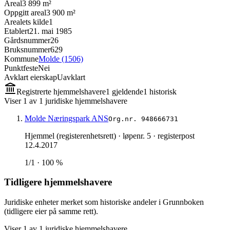
Areal
3 899 m²
Oppgitt areal
3 900 m²
Arealets kilde
1
Etablert
21. mai 1985
Gårdsnummer
26
Bruksnummer
629
Kommune
Molde (1506)
Punktfeste
Nei
Avklart eierskap
Uavklart
Registrerte hjemmelshavere
1
gjeldende
1
historisk
Viser
1
av
1
juridiske hjemmelshavere
Molde Næringspark ANS
Org.nr.
948666731
Hjemmel (registerenhetsrett)
· løpenr. 5
· registerpost
12.4.2017
1/1 · 100 %
Tidligere hjemmelshavere
Juridiske enheter merket som historiske andeler i Grunnboken
(tidligere eier på samme rett).
Viser
1
av
1
juridiske hjemmelshavere