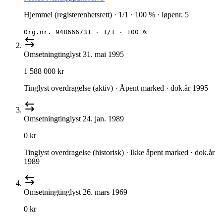
Hjemmel (registerenhetsrett) · 1/1 · 100 % · løpenr. 5
Org.nr.
948666731
·
1/1 · 100 %
Omsetning
tinglyst
31. mai 1995
1 588 000 kr
Tinglyst overdragelse (aktiv) · Åpent marked · dok.år 1995
Omsetning
tinglyst
24. jan. 1989
0 kr
Tinglyst overdragelse (historisk) · Ikke åpent marked · dok.år
1989
Omsetning
tinglyst
26. mars 1969
0 kr