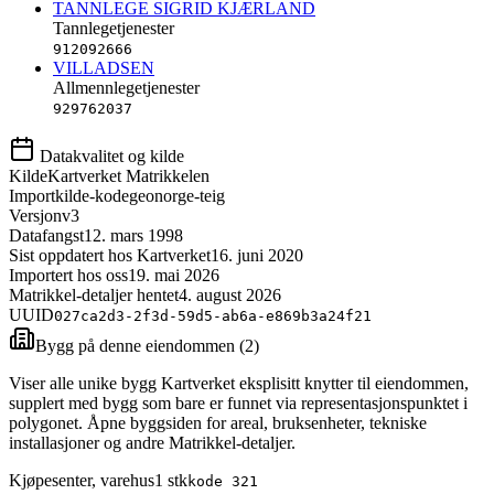
TANNLEGE SIGRID KJÆRLAND
Tannlegetjenester
912092666
VILLADSEN
Allmennlegetjenester
929762037
Datakvalitet og kilde
Kilde
Kartverket Matrikkelen
Importkilde-kode
geonorge-teig
Versjon
v3
Datafangst
12. mars 1998
Sist oppdatert hos Kartverket
16. juni 2020
Importert hos oss
19. mai 2026
Matrikkel-detaljer hentet
4. august 2026
UUID
027ca2d3-2f3d-59d5-ab6a-e869b3a24f21
Bygg på denne eiendommen (
2
)
Viser alle unike bygg Kartverket eksplisitt knytter til eiendommen,
supplert med bygg som bare er funnet via representasjonspunktet i
polygonet. Åpne byggsiden for areal, bruksenheter, tekniske
installasjoner og andre Matrikkel-detaljer.
Kjøpesenter, varehus
1
stk
kode
321