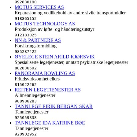
992830190
MOTUS SERVICES AS
Reparasjon og vedlikehold av andre sivile transportmidler
918865152
MOTUS TECHNOLOGY AS
Produksjon av løfte- og håndteringsutstyr
912183025
NN & PARTNERE AS
Forsikringsformidling
985287422
ØYELEGE STEIN ARILD KJØRSVIK
Spesialiserte legetjenester, unntatt psykiatriske legetjenester
882836592
PANORAMA BOWLING AS
Fritidsvirksomhet ellers
815022262
REITEN LEGETJENESTER AS
Allmennlegetjenester
988986283
TANNLEGE EIRIK BERGAN-SKAR
Tannlegetjenester
925059838
TANNLEGE IDA KATRINE BØE
Tannlegetjenester
920902952