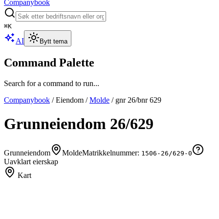
Companybook
⌘
K
AI
Bytt tema
Command Palette
Search for a command to run...
Companybook
/
Eiendom
/
Molde
/
gnr
26
/bnr
629
Grunneiendom
26
/
629
Grunneiendom
Molde
Matrikkelnummer:
1506-26/629-0
Uavklart eierskap
Kart