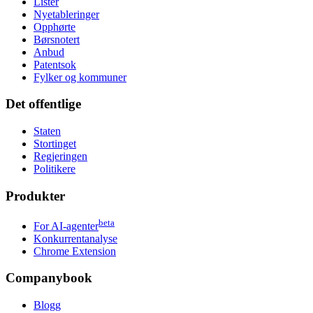
Lister
Nyetableringer
Opphørte
Børsnotert
Anbud
Patentsok
Fylker og kommuner
Det offentlige
Staten
Stortinget
Regjeringen
Politikere
Produkter
beta
For AI-agenter
Konkurrentanalyse
Chrome Extension
Companybook
Blogg