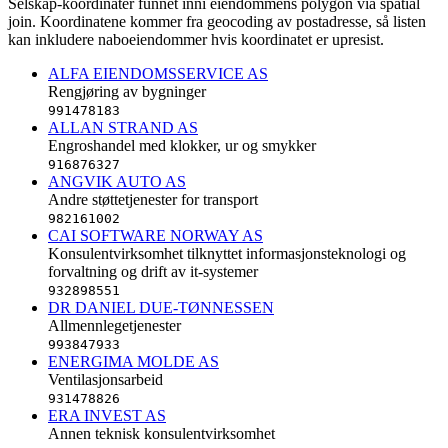
Selskap-koordinater funnet inni eiendommens polygon via spatial
join. Koordinatene kommer fra geocoding av postadresse, så listen
kan inkludere naboeiendommer hvis koordinatet er upresist.
ALFA EIENDOMSSERVICE AS
Rengjøring av bygninger
991478183
ALLAN STRAND AS
Engroshandel med klokker, ur og smykker
916876327
ANGVIK AUTO AS
Andre støttetjenester for transport
982161002
CAI SOFTWARE NORWAY AS
Konsulentvirksomhet tilknyttet informasjonsteknologi og
forvaltning og drift av it-systemer
932898551
DR DANIEL DUE-TØNNESSEN
Allmennlegetjenester
993847933
ENERGIMA MOLDE AS
Ventilasjonsarbeid
931478826
ERA INVEST AS
Annen teknisk konsulentvirksomhet