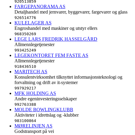
920513859
FARGEPANORAMA AS
Detaljhandel med jernvarer, byggevarer, fargevarer og glass
926514776
KULELAGER AS
Engroshandel med maskiner og utstyr ellers
968350269
LEGE LARS FREDRIK HASSELGÅRD
Allmennlegetjenester
993425249
LEGEKONTORET FEM FASTE AS
Allmennlegetjenester
918436510
MARITECH AS
Konsulentvirksomhet tilknyttet informasjonsteknologi og
forvaltning og drift av it-systemer
997929217
MFK HOLDING AS
Andre egeninvesteringsselskaper
992763388
MOLDE BOWLINGKLUBB
Aktiviteter i idrettslag og -klubber
983100864
MØRELINJEN AS
Godstransport på vei