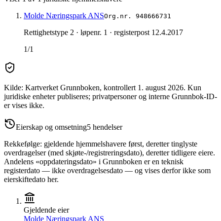
Molde Næringspark ANS
Org.nr.
948666731
Rettighetstype 2
· løpenr. 1
· registerpost 12.4.2017
1/1
Kilde: Kartverket Grunnboken
, kontrollert 1. august 2026
.
Kun
juridiske enheter publiseres; privatpersoner og interne Grunnbok-ID-
er vises ikke.
Eierskap og omsetning
5
hendelser
Rekkefølge: gjeldende hjemmelshavere først, deretter tinglyste
overdragelser (med skjøte-/registreringsdato), deretter tidligere eiere.
Andelens «oppdateringsdato» i Grunnboken er en teknisk
registerdato — ikke overdragelsesdato — og vises derfor ikke som
eierskiftedato her.
Gjeldende eier
Molde Næringspark ANS