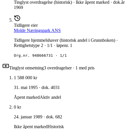
Tinglyst overdragelse (historisk) · Ikke åpent marked · dok.år
1969
Tidligere eier
Molde Næringspark ANS
Tidligere hjemmelshaver (historisk andel i Grunnboken) ·
Rettighetstype 2 · 1/1 · løpenr. 1
Org.nr.
948666731
·
1/1
Tinglyst omsetning
3
overdragelse
r
· 1 med pris
1 588 000 kr
31. mai 1995
· dok. 4031
Åpent marked
Aktiv andel
0 kr
24. januar 1989
· dok. 682
Ikke åpent marked
Historisk