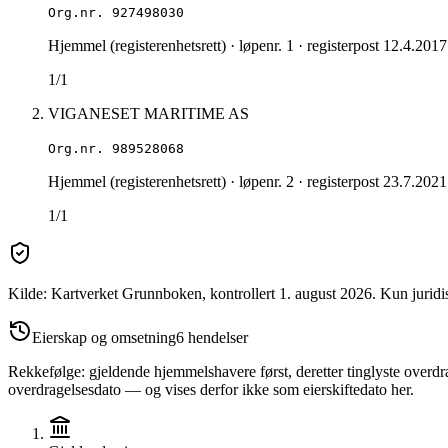
Org.nr.
927498030
Hjemmel (registerenhetsrett)
· løpenr. 1
· registerpost 12.4.2017
1/1
VIGANESET MARITIME AS
Org.nr.
989528068
Hjemmel (registerenhetsrett)
· løpenr. 2
· registerpost 23.7.2021
1/1
Kilde: Kartverket Grunnboken
, kontrollert 1. august 2026
.
Kun juridi
Eierskap og omsetning
6
hendelser
Rekkefølge: gjeldende hjemmelshavere først, deretter tinglyste overdra
overdragelsesdato — og vises derfor ikke som eierskiftedato her.