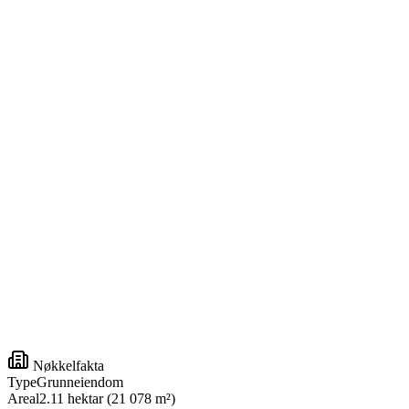
Nøkkelfakta
Type
Grunneiendom
Areal
2.11 hektar (21 078 m²)