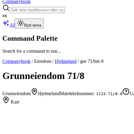
Companybook
⌘
K
AI
Bytt tema
Command Palette
Search for a command to run...
Companybook
/
Eiendom
/
Hjelmeland
/
gnr
71
/bnr
8
Grunneiendom
71
/
8
Grunneiendom
Hjelmeland
Matrikkelnummer:
Ua
1133-71/8-0
Kart