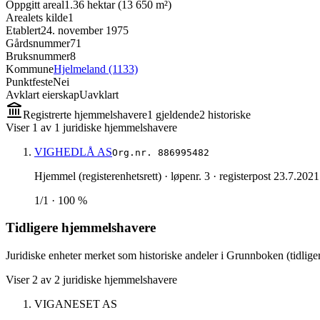
Oppgitt areal
1.36 hektar (13 650 m²)
Arealets kilde
1
Etablert
24. november 1975
Gårdsnummer
71
Bruksnummer
8
Kommune
Hjelmeland (1133)
Punktfeste
Nei
Avklart eierskap
Uavklart
Registrerte hjemmelshavere
1
gjeldende
2
historisk
e
Viser
1
av
1
juridiske hjemmelshavere
VIGHEDLÅ AS
Org.nr.
886995482
Hjemmel (registerenhetsrett)
· løpenr. 3
· registerpost 23.7.2021
1/1 · 100 %
Tidligere hjemmelshavere
Juridiske enheter merket som historiske andeler i Grunnboken (tidliger
Viser
2
av
2
juridiske hjemmelshavere
VIGANESET AS