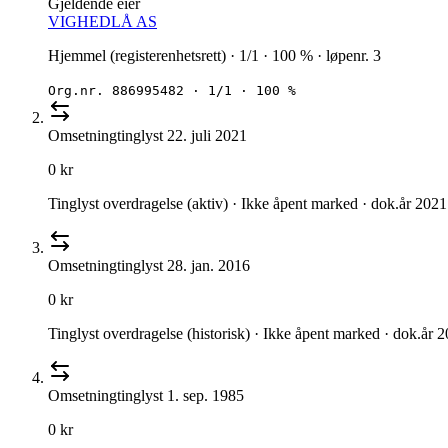
Gjeldende eier
VIGHEDLÅ AS
Hjemmel (registerenhetsrett) · 1/1 · 100 % · løpenr. 3
Org.nr.
886995482
·
1/1 · 100 %
Omsetning
tinglyst
22. juli 2021
0 kr
Tinglyst overdragelse (aktiv) · Ikke åpent marked · dok.år 2021
Omsetning
tinglyst
28. jan. 2016
0 kr
Tinglyst overdragelse (historisk) · Ikke åpent marked · dok.år 
Omsetning
tinglyst
1. sep. 1985
0 kr