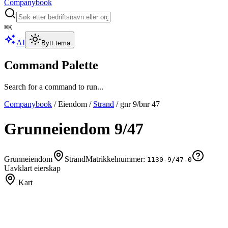
Companybook
⌘
K
AI
Bytt tema
Command Palette
Search for a command to run...
Companybook
/
Eiendom
/
Strand
/
gnr
9
/bnr
47
Grunneiendom
9
/
47
Grunneiendom
Strand
Matrikkelnummer:
1130-9/47-0
Uavklart eierskap
Kart