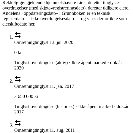
Rekkefølge: gjeldende hjemmelshavere først, deretter tinglyste
overdragelser (med skjøte-/registreringsdato), deretter tidligere eiere.
Andelens «oppdateringsdato» i Grunnboken er en teknisk
registerdato — ikke overdragelsesdato — og vises derfor ikke som
eierskiftedato her.
Omsetning
tinglyst
13. juli 2020
0 kr
Tinglyst overdragelse (aktiv) · Ikke åpent marked · dok.år
2020
Omsetning
tinglyst
11. jan. 2017
3 650 000 kr
Tinglyst overdragelse (historisk) · Ikke åpent marked · dok.år
2017
Omsetning
tinglyst
11. aug. 2011