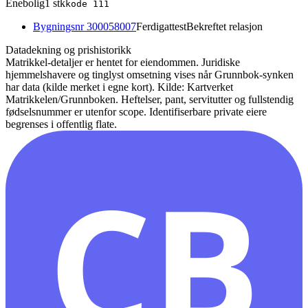
Enebolig
1
stk
kode
111
Bygningsnr
300058007
Ferdigattest
Bekreftet relasjon
Datadekning og prishistorikk
Matrikkel-detaljer er hentet for eiendommen. Juridiske
hjemmelshavere og tinglyst omsetning vises når Grunnbok-synken
har data (kilde merket i egne kort).
Kilde: Kartverket
Matrikkelen/Grunnboken. Heftelser, pant, servitutter og fullstendig
fødselsnummer er utenfor scope. Identifiserbare private eiere
begrenses i offentlig flate.
CB