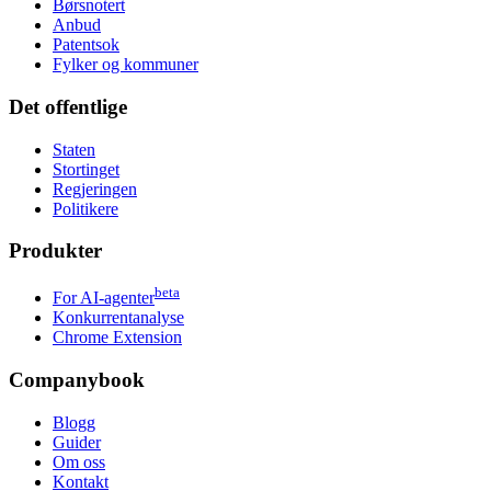
Børsnotert
Anbud
Patentsok
Fylker og kommuner
Det offentlige
Staten
Stortinget
Regjeringen
Politikere
Produkter
beta
For AI-agenter
Konkurrentanalyse
Chrome Extension
Companybook
Blogg
Guider
Om oss
Kontakt