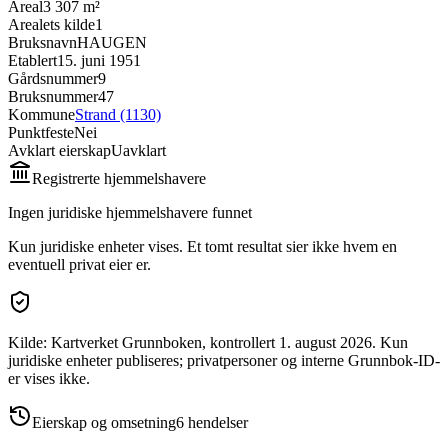
Areal
3 307 m²
Arealets kilde
1
Bruksnavn
HAUGEN
Etablert
15. juni 1951
Gårdsnummer
9
Bruksnummer
47
Kommune
Strand (1130)
Punktfeste
Nei
Avklart eierskap
Uavklart
Registrerte hjemmelshavere
Ingen juridiske hjemmelshavere funnet
Kun juridiske enheter vises. Et tomt resultat sier ikke hvem en
eventuell privat eier er.
Kilde: Kartverket Grunnboken
, kontrollert 1. august 2026
.
Kun
juridiske enheter publiseres; privatpersoner og interne Grunnbok-ID-
er vises ikke.
Eierskap og omsetning
6
hendelser