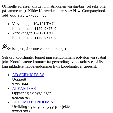
Offisielle adresser knyttet til matrikkelen via gnr/bnr (og seksjoner
på samme teig). Kilde: Kartverket adresse-API → Companybook
.
address_matrikkelenhet
Vervikhagen 10
4121
TAU
Primær match
1130-9/47-0
Vervikhagen 12
4121
TAU
Primær match
1130-9/47-0
Selskaper på denne eiendommen (
4
)
Selskap-koordinater funnet inni eiendommens polygon via spatial
join. Koordinatene kommer fra geocoding av postadresse, så listen
kan inkludere naboeiendommer hvis koordinatet er upresist.
AD SERVICES AS
Uoppgitt
929518446
ALEAMD AS
Oppføring av bygninger
928250709
ALEAMD EIENDOM AS
Utvikling og salg av byggeprosjekter
929537092