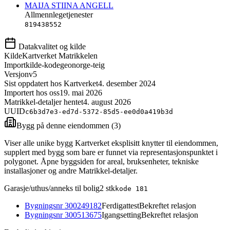
MAIJA STIINA ANGELL
Allmennlegetjenester
819438552
Datakvalitet og kilde
Kilde
Kartverket Matrikkelen
Importkilde-kode
geonorge-teig
Versjon
v5
Sist oppdatert hos Kartverket
4. desember 2024
Importert hos oss
19. mai 2026
Matrikkel-detaljer hentet
4. august 2026
UUID
c6b3d7e3-ed7d-5372-85d5-ee0d0a419b3d
Bygg på denne eiendommen (
3
)
Viser alle unike bygg Kartverket eksplisitt knytter til eiendommen,
supplert med bygg som bare er funnet via representasjonspunktet i
polygonet. Åpne byggsiden for areal, bruksenheter, tekniske
installasjoner og andre Matrikkel-detaljer.
Garasje/uthus/anneks til bolig
2
stk
kode
181
Bygningsnr
300249182
Ferdigattest
Bekreftet relasjon
Bygningsnr
300513675
Igangsetting
Bekreftet relasjon