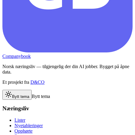
Companybook
Norsk næringsliv — tilgjengelig der din AI jobber. Bygget på åpne
data.
Et prosjekt fra
D&CO
Bytt tema
Bytt tema
Næringsliv
Lister
Nyetableringer
Opphørte