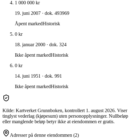
1 000 000 kr
19. juni 2007
· dok. 493969
Åpent marked
Historisk
0 kr
18. januar 2000
· dok. 324
Ikke åpent marked
Historisk
0 kr
14. juni 1951
· dok. 991
Ikke åpent marked
Historisk
Kilde: Kartverket Grunnboken
, kontrollert 1. august 2026
. Viser
tinglyst vederlag (kjøpesum) uten personopplysninger. Nullbeløp
eller manglende beløp betyr ikke at eiendommen er gratis.
Adresser på denne eiendommen
(2)