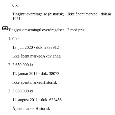
0 kr
Tinglyst overdragelse (historisk) · Ikke åpent marked · dok.år
1951
Tinglyst omsetning
6
overdragelse
r
· 3 med pris
0 kr
13. juli 2020
· dok. 2738912
Ikke åpent marked
Aktiv andel
3 650 000 kr
11. januar 2017
· dok. 38073
Ikke åpent marked
Historisk
3 650 000 kr
11. august 2011
· dok. 633456
Åpent marked
Historisk