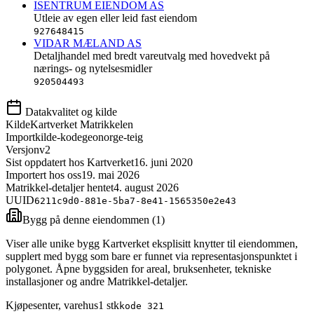
ISENTRUM EIENDOM AS
Utleie av egen eller leid fast eiendom
927648415
VIDAR MÆLAND AS
Detaljhandel med bredt vareutvalg med hovedvekt på
nærings- og nytelsesmidler
920504493
Datakvalitet og kilde
Kilde
Kartverket Matrikkelen
Importkilde-kode
geonorge-teig
Versjon
v2
Sist oppdatert hos Kartverket
16. juni 2020
Importert hos oss
19. mai 2026
Matrikkel-detaljer hentet
4. august 2026
UUID
6211c9d0-881e-5ba7-8e41-1565350e2e43
Bygg på denne eiendommen (
1
)
Viser alle unike bygg Kartverket eksplisitt knytter til eiendommen,
supplert med bygg som bare er funnet via representasjonspunktet i
polygonet. Åpne byggsiden for areal, bruksenheter, tekniske
installasjoner og andre Matrikkel-detaljer.
Kjøpesenter, varehus
1
stk
kode
321