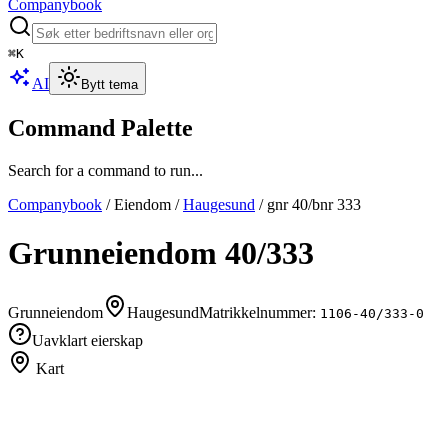
Companybook
⌘
K
AI
Bytt tema
Command Palette
Search for a command to run...
Companybook
/
Eiendom
/
Haugesund
/
gnr
40
/bnr
333
Grunneiendom
40
/
333
Grunneiendom
Haugesund
Matrikkelnummer:
1106-40/333-0
Uavklart eierskap
Kart