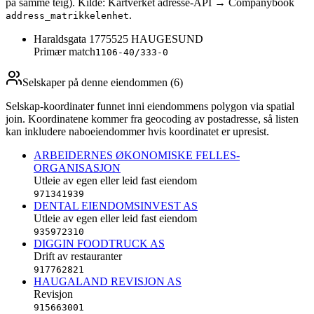
på samme teig). Kilde: Kartverket adresse-API → Companybook
.
address_matrikkelenhet
Haraldsgata 177
5525
HAUGESUND
Primær match
1106-40/333-0
Selskaper på denne eiendommen (
6
)
Selskap-koordinater funnet inni eiendommens polygon via spatial
join. Koordinatene kommer fra geocoding av postadresse, så listen
kan inkludere naboeiendommer hvis koordinatet er upresist.
ARBEIDERNES ØKONOMISKE FELLES-
ORGANISASJON
Utleie av egen eller leid fast eiendom
971341939
DENTAL EIENDOMSINVEST AS
Utleie av egen eller leid fast eiendom
935972310
DIGGIN FOODTRUCK AS
Drift av restauranter
917762821
HAUGALAND REVISJON AS
Revisjon
915663001