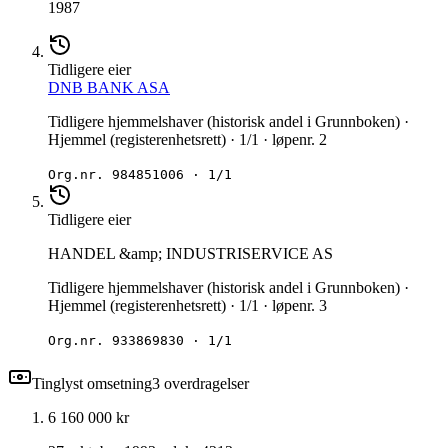
1987
Tidligere eier
DNB BANK ASA
Tidligere hjemmelshaver (historisk andel i Grunnboken) ·
Hjemmel (registerenhetsrett) · 1/1 · løpenr. 2
Org.nr.
984851006
·
1/1
Tidligere eier
HANDEL &amp; INDUSTRISERVICE AS
Tidligere hjemmelshaver (historisk andel i Grunnboken) ·
Hjemmel (registerenhetsrett) · 1/1 · løpenr. 3
Org.nr.
933869830
·
1/1
Tinglyst omsetning
3
overdragelse
r
6 160 000 kr