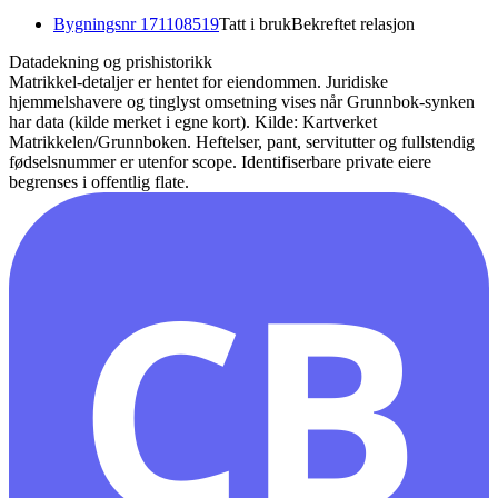
Bygningsnr
171108519
Tatt i bruk
Bekreftet relasjon
Datadekning og prishistorikk
Matrikkel-detaljer er hentet for eiendommen. Juridiske
hjemmelshavere og tinglyst omsetning vises når Grunnbok-synken
har data (kilde merket i egne kort).
Kilde: Kartverket
Matrikkelen/Grunnboken. Heftelser, pant, servitutter og fullstendig
fødselsnummer er utenfor scope. Identifiserbare private eiere
begrenses i offentlig flate.
CB