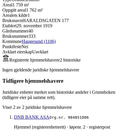
Areal
1 759 m²
Oppgitt areal
1 762 m²
Arealets kilde
1
Bruksnavn
HARALDSGATEN 177
Etablert
29. november 1919
Gårdsnummer
40
Bruksnummer
333
Kommune
Haugesund (1106)
Punktfeste
Nei
Avklart eierskap
Uavklart
Registrerte hjemmelshavere
2
historisk
e
Ingen gjeldende juridiske hjemmelshavere
Tidligere hjemmelshavere
Juridiske enheter merket som historiske andeler i Grunnboken
(tidligere eier på samme rett).
Viser
2
av
2
juridiske hjemmelshavere
DNB BANK ASA
Org.nr.
984851006
Hjemmel (registerenhetsrett)
· løpenr. 2
· registerpost