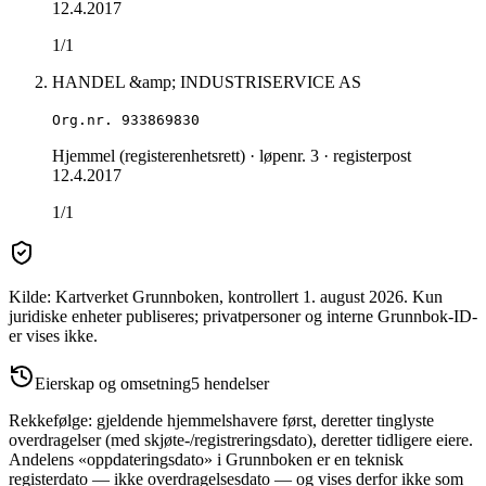
12.4.2017
1/1
HANDEL &amp; INDUSTRISERVICE AS
Org.nr.
933869830
Hjemmel (registerenhetsrett)
· løpenr. 3
· registerpost
12.4.2017
1/1
Kilde: Kartverket Grunnboken
, kontrollert 1. august 2026
.
Kun
juridiske enheter publiseres; privatpersoner og interne Grunnbok-ID-
er vises ikke.
Eierskap og omsetning
5
hendelser
Rekkefølge: gjeldende hjemmelshavere først, deretter tinglyste
overdragelser (med skjøte-/registreringsdato), deretter tidligere eiere.
Andelens «oppdateringsdato» i Grunnboken er en teknisk
registerdato — ikke overdragelsesdato — og vises derfor ikke som