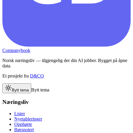
Companybook
Norsk næringsliv — tilgjengelig der din AI jobber. Bygget på åpne
data.
Et prosjekt fra
D&CO
Bytt tema
Bytt tema
Næringsliv
Lister
Nyetableringer
Opphørte
Børsnotert