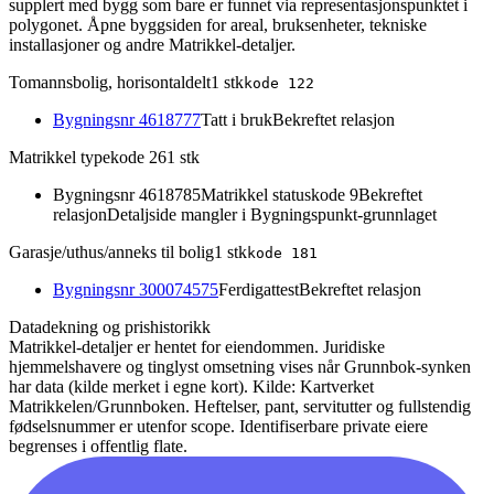
supplert med bygg som bare er funnet via representasjonspunktet i
polygonet. Åpne byggsiden for areal, bruksenheter, tekniske
installasjoner og andre Matrikkel-detaljer.
Tomannsbolig, horisontaldelt
1
stk
kode
122
Bygningsnr
4618777
Tatt i bruk
Bekreftet relasjon
Matrikkel typekode 26
1
stk
Bygningsnr
4618785
Matrikkel statuskode 9
Bekreftet
relasjon
Detaljside mangler i Bygningspunkt-grunnlaget
Garasje/uthus/anneks til bolig
1
stk
kode
181
Bygningsnr
300074575
Ferdigattest
Bekreftet relasjon
Datadekning og prishistorikk
Matrikkel-detaljer er hentet for eiendommen. Juridiske
hjemmelshavere og tinglyst omsetning vises når Grunnbok-synken
har data (kilde merket i egne kort).
Kilde: Kartverket
Matrikkelen/Grunnboken. Heftelser, pant, servitutter og fullstendig
fødselsnummer er utenfor scope. Identifiserbare private eiere
begrenses i offentlig flate.