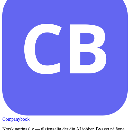
CB
Companybook
Norsk næringsliv — tilgjengelig der din AI jobber. Bygget på åpne