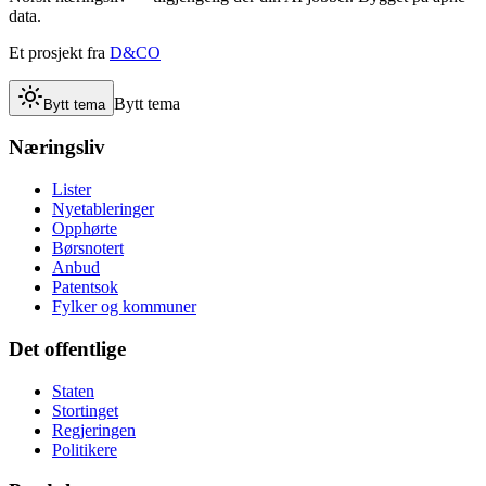
data.
Et prosjekt fra
D&CO
Bytt tema
Bytt tema
Næringsliv
Lister
Nyetableringer
Opphørte
Børsnotert
Anbud
Patentsok
Fylker og kommuner
Det offentlige
Staten
Stortinget
Regjeringen
Politikere