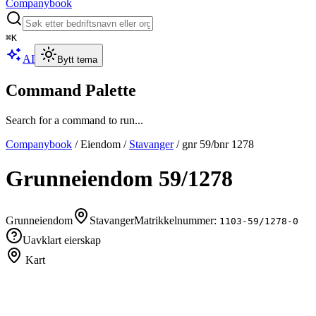
Companybook
⌘
K
AI
Bytt tema
Command Palette
Search for a command to run...
Companybook
/
Eiendom
/
Stavanger
/
gnr
59
/bnr
1278
Grunneiendom
59
/
1278
Grunneiendom
Stavanger
Matrikkelnummer:
1103-59/1278-0
Uavklart eierskap
Kart