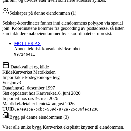
gnr/bnr) og utvides etter hvert som flere adresser synkes.
Selskaper på denne eiendommen (
1
)
Selskap-koordinater funnet inni eiendommens polygon via spatial
join. Koordinatene kommer fra geocoding av postadresse, så listen
kan inkludere naboeiendommer hvis koordinatet er upresist.
MØLLER AS
Annen teknisk konsulentvirksomhet
997246411
Datakvalitet og kilde
Kilde
Kartverket Matrikkelen
Importkilde-kode
geonorge-teig
Versjon
v3
Datafangst
2. desember 1997
Sist oppdatert hos Kartverket
16. juni 2020
Importert hos oss
19. mai 2026
Matrikkel-detaljer hentet
4. august 2026
UUID
6e7e91ba-bcbc-569d-872a-25c36fec1230
Bygg på denne eiendommen (
3
)
Viser alle unike bygg Kartverket eksplisitt knytter til eiendommen,