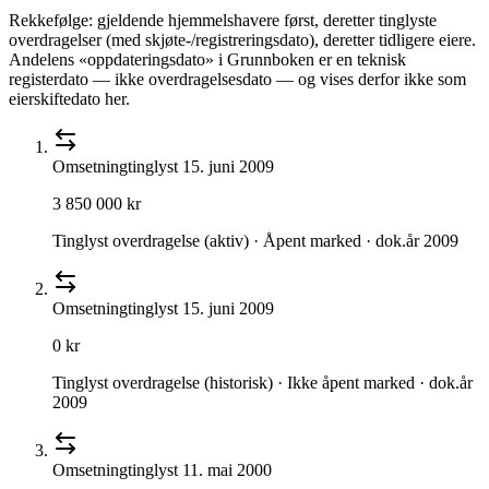
Rekkefølge: gjeldende hjemmelshavere først, deretter tinglyste
overdragelser (med skjøte-/registreringsdato), deretter tidligere eiere.
Andelens «oppdateringsdato» i Grunnboken er en teknisk
registerdato — ikke overdragelsesdato — og vises derfor ikke som
eierskiftedato her.
Omsetning
tinglyst
15. juni 2009
3 850 000 kr
Tinglyst overdragelse (aktiv) · Åpent marked · dok.år 2009
Omsetning
tinglyst
15. juni 2009
0 kr
Tinglyst overdragelse (historisk) · Ikke åpent marked · dok.år
2009
Omsetning
tinglyst
11. mai 2000