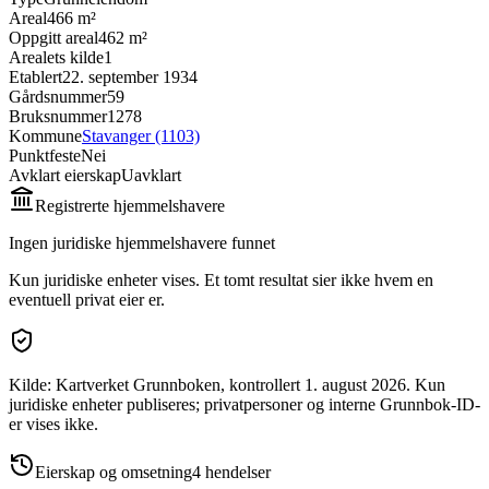
Areal
466 m²
Oppgitt areal
462 m²
Arealets kilde
1
Etablert
22. september 1934
Gårdsnummer
59
Bruksnummer
1278
Kommune
Stavanger (1103)
Punktfeste
Nei
Avklart eierskap
Uavklart
Registrerte hjemmelshavere
Ingen juridiske hjemmelshavere funnet
Kun juridiske enheter vises. Et tomt resultat sier ikke hvem en
eventuell privat eier er.
Kilde: Kartverket Grunnboken
, kontrollert 1. august 2026
.
Kun
juridiske enheter publiseres; privatpersoner og interne Grunnbok-ID-
er vises ikke.
Eierskap og omsetning
4
hendelser