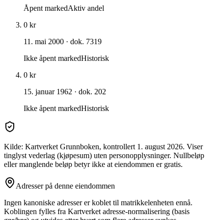
Åpent marked
Aktiv andel
0 kr
11. mai 2000
· dok. 7319
Ikke åpent marked
Historisk
0 kr
15. januar 1962
· dok. 202
Ikke åpent marked
Historisk
Kilde: Kartverket Grunnboken
, kontrollert 1. august 2026
. Viser
tinglyst vederlag (kjøpesum) uten personopplysninger. Nullbeløp
eller manglende beløp betyr ikke at eiendommen er gratis.
Adresser på denne eiendommen
Ingen kanoniske adresser er koblet til matrikkelenheten ennå.
Koblingen fylles fra Kartverket adresse-normalisering (basis